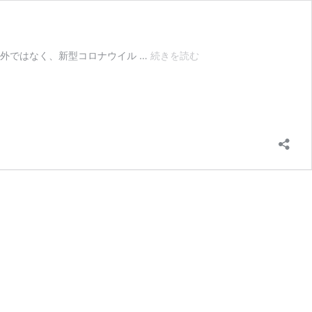
【ロ
外ではなく、新型コロナウイル …
続きを読む
ー
ソ
ン
セ
ル
フ
レ
ジ】
使
い
方
か
ら
支
払
方
法、