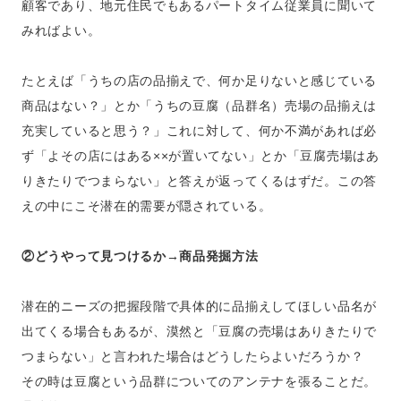
顧客であり、地元住民でもあるパートタイム従業員に聞いて
みればよい。
たとえば「うちの店の品揃えで、何か足りないと感じている
商品はない？」とか「うちの豆腐（品群名）売場の品揃えは
充実していると思う？」これに対して、何か不満があれば必
ず「よその店にはある××が置いてない」とか「豆腐売場はあ
りきたりでつまらない」と答えが返ってくるはずだ。この答
えの中にこそ潜在的需要が隠されている。
②どうやって見つけるか→商品発掘方法
潜在的ニーズの把握段階で具体的に品揃えしてほしい品名が
出てくる場合もあるが、漠然と「豆腐の売場はありきたりで
つまらない」と言われた場合はどうしたらよいだろうか？
その時は豆腐という品群についてのアンテナを張ることだ。