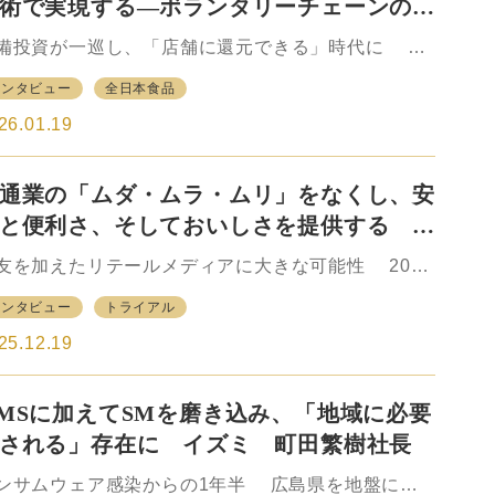
術で実現する―ボランタリーチェーンの次
の買収を実施する中で、食品についても主力とする
る進化 全日本食品 平野 実社長
に変化してきた。それに伴い、展開地域も地盤であ
備投資が一巡し、「店舗に還元できる」時代に 地
長野県を中心としつつ、関東甲信、東海地方にまで
のスーパーマーケット（SM）、あるいは個人商店の
インタビュー
全日本食品
がってきている。 一方で、同社が2019年に買収し
営者による小売主宰の共同仕入機構、ボランタリー
丸三三…
ェーンである全日本食品株式会社（前身は東京フー
26.01.19
株式会社）は1962年に誕生した。実に64年前のこと
ある。当時、次第に勢力を拡大しつつあった大手小
通業の「ムダ・ムラ・ムリ」をなくし、安
業に対抗するために中小の小売店が結束し、26人の
を持った者が集まったという。 「加盟店」「協同
と便利さ、そしておいしさを提供する ト
合」「全日本食品」が「三者対等な関係」で協力し
イアルホールディングス 永田洋幸代表取
いながら地域商業の発展に貢献してきた。現在、北
友を加えたリテールメディアに大きな可能性 2025
役社長
道から沖縄まで全国を網羅するナショナルチェー
の小売業界に最も大きなインパクトを与えたと言っ
インタビュー
トライアル
、また、日本最大級のボランタリーチェーンとして
も過言ではないのが、トライアルグループによる西
よそ160…
買収だ。傘下の事業会社を通じて九州を地盤に全国
25.12.19
にディスカウントストアを展開するトライアルホー
ディングスが、投資会社であるKKRとウォルマート
MSに加えてSMを磨き込み、「地域に必要
ら西友の株式を取得し、完全子会社化した。24年12
期で4835億円の年商規模を持つ西友を子会社化する
される」存在に イズミ 町田繁樹社長
とで、26年6月期の連結売上高は１兆3225億円を見
むなど、小売業界での存在感は一気に高まった。
ンサムウェア感染からの1年半 広島県を地盤に中