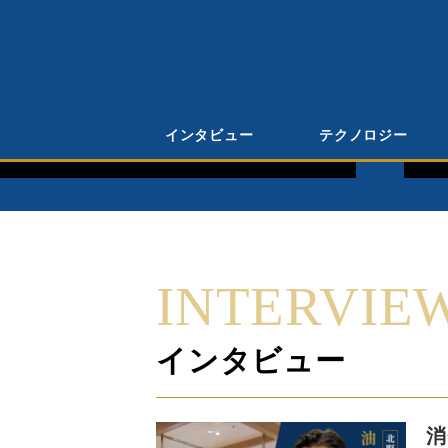
イ
インタビュー
テクノロジー
で販売することこそ商売の
消
を持って取り組む ニュー・
事
 浩二社長
野
員
INTERVIE
インタビュー
消