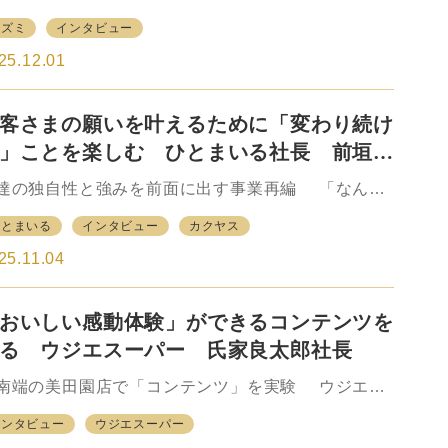
舗網の補完性の面でも大きな注目が集まる。西友は
国、そして九州を深耕し、西日本の一大小売勢力と
イズミ
インタビュー
東、中部、関西、東北に店舗を展開するものの圧
て長年に渡って存在感を高めてきたイズミ。日本の
…
売業界の成長をけん引した総合スーパー（GMS）を
25.12.01
がけながら、主力フォーマットの「ゆめタウン」を
第に大型のリージョナルショッピングセンター
客さまの願いを叶えるために「変わり続け
RSC）へと進化させ、多数の繁盛店を誕生させてき
。21世紀に入り、衣住の売上不振によって収益力が
」ことを楽しむ ひとまいる社長 前垣内
下してきたGMSの中にあっても、テナント収入を含
行
た形の高収益のビジネスモデルを築き、高い営業利
達の独自性と強みを前面に出す事業再編 「なんで
率の水準を維持してきたことも大きな特徴となって
酒やカクヤス」を展開する業務用酒販店のカクヤス
ひとまいる
インタビュー
カクヤス
る。 業界再編の中にあっても、商品力強化の側面
主力事業とする持ち株会社のカクヤスグループは創
セブン&…
104年目を迎えた今年7月、大きな事業再編を実施し
25.11.04
。業務用だけでなく家庭用も含めた酒販事業で成長
てきた一方で、その過程で築き上げた物流機能も生
おいしい感動体験」ができるコンテンツを
した形での新たな事業モデルを追求するためであ
。 もっとも、同社は1990年代～2000年代にかけ
る ウジエスーパー 氏家良太郎社長
はバブル崩壊による価格競争や酒類小売免許の緩和
よる競争激化、また、直近では2020年から新型コロ
南端の美田園店で「コンテンツ」を実験 ウジエス
ウイルスの影響など、事業を取り巻く環境が変化す
パーは宮城県北部を地盤とするローカルチェーンの
インタビュー
ウジエスーパー
中、都度戦略、あるいは事業そのものの形を変えな
ーパーマーケット（SM）企業だ。創業は戦後間もな