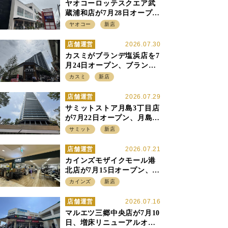
ヤオコーロッテスクエア武
蔵浦和店が7月28日オープ
ン、至近の惣菜繁盛店・武
ヤオコー
新店
蔵浦和店とは生鮮強化、で
すみ分け
店舗運営
2026.07.30
カスミがブランデ塩浜店を7
月24日オープン、ブランデ5
店目は生鮮、デリカ強化の
カスミ
新店
一方で通常店の要素も取り
入れ
店舗運営
2026.07.29
サミットストア月島3丁目店
が7月22日オープン、月島の
58階建てタワーマンション1
サミット
新店
階に生鮮強化の小商圏型店
を出店
店舗運営
2026.07.21
カインズモザイクモール港
北店が7月15日オープン、出
店強化の神奈川県、駅前
カインズ
新店
SC2階の都市型小型店
店舗運営
2026.07.16
マルエツ三郷中央店が7月10
日、増床リニューアルオー