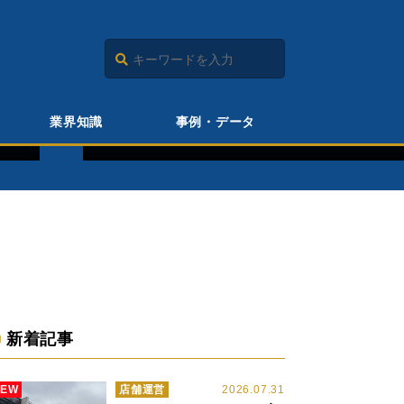
インタビュー
業界知識
事例・データ
食
「社会課題の解消」にこそ
北
る グッデイ 柳瀬隆志社
役
新着記事
NEW
店舗運営
2026.07.31