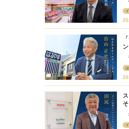
ち
1
経
以
企
店
シ
マ
20
在
激
「
め
あ
ン
2
ス
る
モ
よ
に
カ
も
て
の
20
さ
全
ス
コ
が
そ
る
日
来
オ
若
正
り
ケ