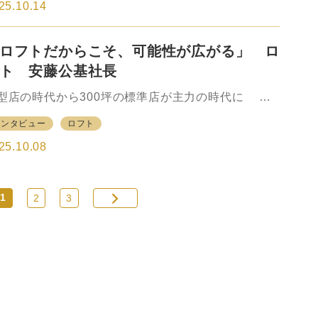
ら成長…
1947年にまでさかのぼる。この間、80年弱に渡って
25.10.14
舗網をじわじわ拡大してきた。現在では32店の業容
なっている。昨今では「価値訴求型スーパー」を目
ロフトだからこそ、可能性が広がる」 ロ
すビジョンを掲げ、独自性のあるフォーマットの構
を目指すなど、「地域SMとしての成長戦略」を模索
ト 安藤公基社長
ている。 創業家出身で2024年に3代目の社長に就
した氏家良太郎（うじえ・りょうたろう）社長に今
型店の時代から300坪の標準店が主力の時代に 黄
の方針を聞いた。 2025年2月期実績の年商は407
のモチーフで統一された売場にさまざまな雑貨が並
インタビュー
ロフト
円。利益を含め、トレンドとしてはどうなのだ…
専門店「ロフト」。ロフトはいまから40年近く前の
987年、西武百貨店渋谷店の別館に設けられた「ロフ
25.10.08
館（現・渋谷ロフト」として誕生した。当時、新し
生活雑貨の専門大店を構築すべくプロジェクトがス
ート、既存の百貨店の趣味雑貨売場を超えたコンセ
1
2
3
トを模索したメンバーの中に、現在、社長としてロ
トを率いる安藤公基（あんどう・こうき）氏もい
。 「どんなコンセプトにしようかと朝から晩まで
店を偵察し途方に暮れ」（同氏）ながらも、「機能
途一辺倒の売場ではない、トレンド発信を意識した
集型の売場」…