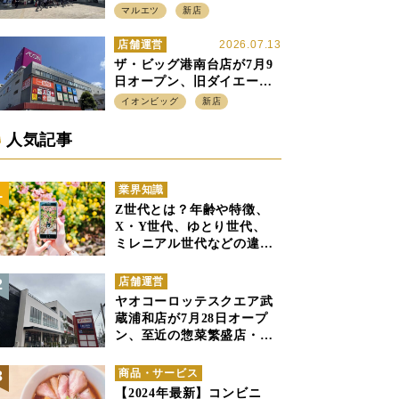
プン、「アーバン500坪モデ
マルエツ
新店
ル」の実験を集大成、駅前
立地受け、寿司を象徴に
店舗運営
2026.07.13
ザ・ビッグ港南台店が7月9
日オープン、旧ダイエー店
舗を受け継ぎ、DS、SM激
イオンビッグ
新店
戦区にイオンビッグが出店
へ
人気記事
業界知識
Z世代とは？年齢や特徴、
X・Y世代、ゆとり世代、
ミレニアル世代などの違い
と併せて解説
店舗運営
ヤオコーロッテスクエア武
蔵浦和店が7月28日オープ
ン、至近の惣菜繁盛店・武
蔵浦和店とは生鮮強化、で
すみ分け
商品・サービス
【2024年最新】コンビニ