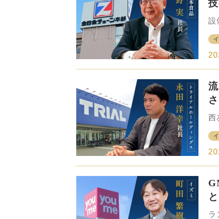
技
業
な
形
設
る
域
広
経
た
チ
20
ド
で
流
売
志
さ
組
ラ
合
西
締
海
年
ン
て
お
友
20
的
ル
G
か
月
と
こ
込
ラ