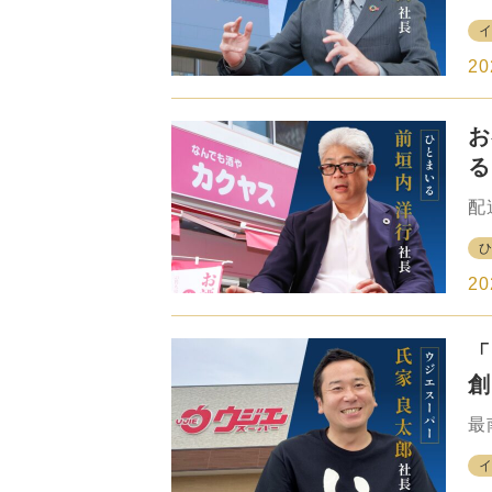
店
四
関
し
倒
小
20
手
次
お
（
た
る
低
洋
め
配
益
も
い
を
で
業
20
た
し
「
か
る
創
て
に
最
ナ
ー
る
ス