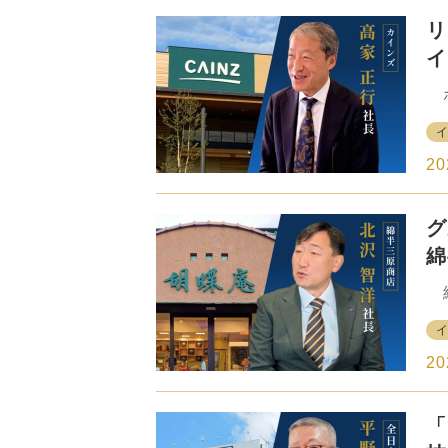
一
リ
る
リ
イ
携
で
ホ
就
を
ッ
力
ケ
ン
20
さ
や
グ
い
開
に
性
綿
型
業
カ
業
日
を
20
祖
を
「
食
り