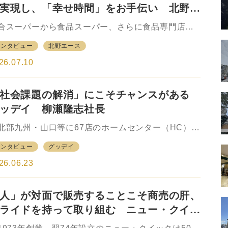
実現し、「幸せ時間」をお手伝い 北野エ
ス 油山哲也代表取締役 社長執行役員
合スーパーから食品スーパー、さらに食品専門店へ
ビジネスを転換 1962年9月に兵庫県伊丹市で青果
インタビュー
北野エース
として創業し、その後、総合スーパー（GMS）に転
し、さらに食品主力のスーパーマーケットを経て
26.07.10
000年ごろから次第に現在の食品専門店「北野エー
」のスタイルに転換を果たしてきた株式会社エー
社会課題の解消」にこそチャンスがある
。本社は東京・江東区の門前仲町と、創業の地であ
兵庫・伊丹の二本部体制。 全国に店舗網を展開
ッデイ 柳瀬隆志社長
、北海道から沖縄まで幅広いエリアをカバーしてい
。グループには卸機能を担う北野クリエーション
部九州・山口等に67店のホームセンター（HC）を
、保険および関連事業を担う北野ホールディングス
開するグッデイ（GooDay）の原点は、現社長の柳
インタビュー
グッデイ
有する。現在、中核企業北野エースを率いるのは油
隆志（やなせ・たかし）氏の祖父が1949年に創業し
 哲也（あぶらやま…
ラジオパーツなどを販売する店にさかのぼる。その
26.06.23
は時代の変化に対応しながら事業領域を広げ、現在
はグッデイをはじめ、イーケイジャパン（電子工作
人」が対面で販売することこそ商売の肝、
ット）、カホエンタープライズ（データ活用分
）、カホパーツセンター（電子パーツ専門店）、遊
ライドを持って取り組む ニュー・クイッ
工房（自作キーボード専門店）などを傘下に持つ持
 林 浩二社長