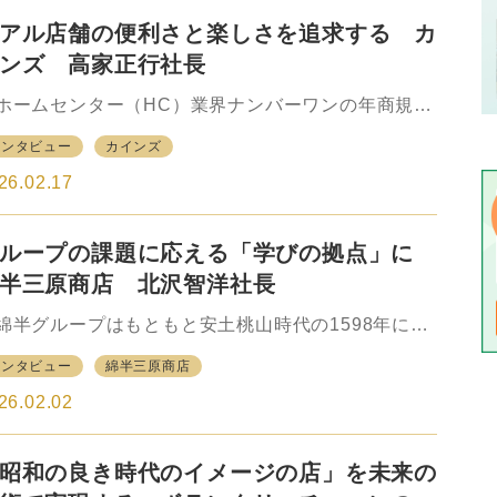
昨年の2024年11月30日には4社目の事業会社とな
アル店舗の便利さと楽しさを追求する カ
いなげやがグループ入りした他、昨年5月にはイオン
テール、イオングループを通じて長らく食品事業に
ンズ 高家正行社長
わってきたイオンリテール前社長の井出武美（い
・たけみ）氏が、初めて傘下事業会社外から社長に
ームセンター（HC）業界ナンバーワンの年商規模
任、さらに今年3月1日には事業会社の一角を担うマ
持つカインズは、オリジナル商品の開発やITへの注
インタビュー
カインズ
クスバリュ関東がダイエーの関東事業、イオンマー
などでHCそのものの可能性を拡張してきたリーディ
…
グカンパニーといえる。大型店を主力に約260店展開
26.02.17
れるカインズの売場は、オリジナル商品の打ち出し
独自の売場開発の結果、独自性の高いものになって
ループの課題に応える「学びの拠点」に
る。2022年には都市部で個性的なフォーマットを展
していた旧・東急ハンズ（現・ハンズ）をグループ
綿半三原商店 北沢智洋社長
加え、出店フォーマットという意味でもさらに独自
が高まることになった。 そのカインズが「次世代
半グループはもともと安土桃山時代の1598年に創
店舗」と銘打つ新たなフォーマットの初号店として
した綿販売業にルーツを持つが、現在では小売事
インタビュー
綿半三原商店
インズ 吉川美南店（埼玉県吉川市）を25年12月11
、建設事業、貿易事業を展開するコングロマリット
…
形成している。もともと「綿」の商いから始まった
26.02.02
業ともいえる小売事業は、1868年の金物商への転換
経てホームセンター（HC）に進化し、その後さらに
昭和の良き時代のイメージの店」を未来の
品を取り入れることで「スーパーセンター化」を図
つつ、スーパーマーケットの買収や同業であるHC企