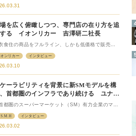
重…
に前身となる「オール日本スーパー経営者協会」と
26.03.31
て設立され、「知恵の共同仕入れ」という独自の哲
の下、加盟企業の経営基盤の強化と人材育成、商品
場を広く俯瞰しつつ、専門店の在り方を追
発をサポートし続けてきた。 「知恵の共同仕入
」は、加盟企業同士が情報共有や相互研さんを通じ
する イオンリカー 吉澤研二社長
経営ノウハウを出し合い、それを「知」の財産とし
共有することで互いの質を高め合っていくことを意
食住の商品をフルライン、しかも低価格で販売す
し、それは「競合同士が互いのノウハウを共有す
ことでその利便性を背景に高い売上を挙げ、瞬く間
イオンリカー
インタビュー
」という他業界ではまず見られない「文化」とでも
小売業の覇者となった総合スーパー（GMS）。しか
うべき存在とし…
ながら時代の変遷と共に次第にその「総合」のうち
26.03.10
衣住に関してシェアを落とし、かつてGMSを主力と
てきた企業は軒並み食品主力の企業の色彩を濃くし
ケーラビリティを背景に新SMモデルを構
いった。 理由はさまざまであろうが、1つに取り
う商品分野を絞り込んだ専門店の台頭を挙げる向き
、首都圏のインフラであり続ける ユナイ
多い。GMSを主力事業とするイオンリテールとして
ッド・スーパーマーケット・ホールディン
、そうした背景を受けてGMSの売場の一部を専門店
都圏のスーパーマーケット（SM）有力企業のマル
ス 井出武美社長
して育成することで競争力を高めると同時に、それ
ツ、カスミ、マックスバリュ関東によるSM連合とし
.S.M.H
インタビュー
競争力の高い専門店を組み合わせることで「新たな
長らく存在感を発揮してきたユナイテッド・スーパ
合」を構築す…
マーケット・ホールディングス（U.S.M.H）は一昨
26.03.02
から今年にかけて大きな変革の時期を迎えている。