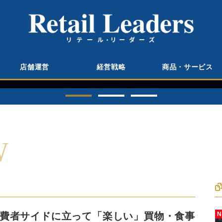
ンタビュー
店舗運営
経営戦略
商品・サービス
費者サイドに立って「楽しい」買物・
を実現し、「幸せ時間」をお手伝い 
エース 油山哲也代表取締役 社長執行
W
費者サイドに立って「楽しい」買物・食事