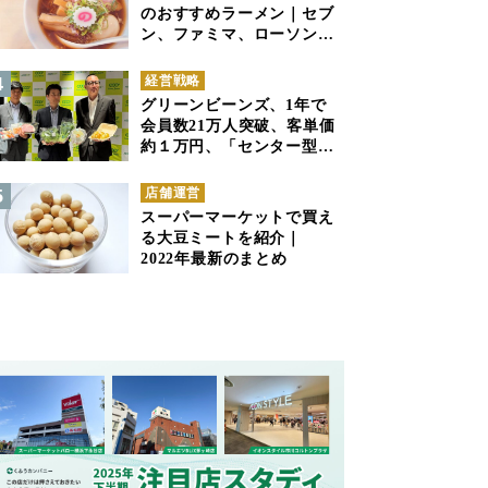
のおすすめラーメン｜セブ
ン、ファミマ、ローソンの
商品紹介
経営戦略
グリーンビーンズ、1年で
会員数21万人突破、客単価
約１万円、「センター型の
ネットスーパー」は日本で
も成立できるか
店舗運営
スーパーマーケットで買え
る大豆ミートを紹介｜
2022年最新のまとめ