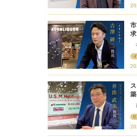
を
年
20
し
学
市
開
れ
求
て
て
衣
味
る
る
に
い
し
20
の
し
ス
て
扱
築
は
テ
も
首
グ
と
エ
U
ら
て
総
ー
20
年