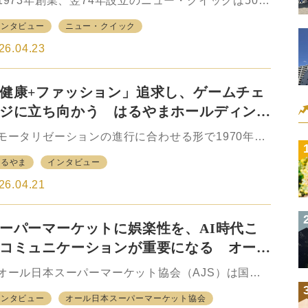
株会社・嘉穂無線ホールディングスによるグループ
973年創業、翌74年設立のニュー・クイックは50年
営体制を築いている。 HC業界では売上高上位
上続く老舗企業である。日常の食を支える食肉専門
インタビュー
ニュー・クイック
業によるM&A（企業の買収、合併）を含めた激しい
チェーンとして、食品の総合小売業であるスーパー
ェ…
ーケット（SM）が大きく成長する中にあっても、存
26.04.23
感を発揮し続けてきた。むしろ、消費の成熟や競争
化の中にあってSM企業が競って各部門の専門性を高
健康+ファッション」追求し、ゲームチェ
るようになっている時代、食肉のスペシャリストで
ること自体が大きなアドバンテージでもある。
ジに立ち向かう はるやまホールディング
026年3月現在で83店を抱えるチェーンストアではあ
 治山正史代表取締役会長兼社長
が今後、そのスペシャリティを強みとしつつ、どの
ータリゼーションの進行に合わせる形で1970年代
うな戦略を描くのか。日本マクドナルド、ゴーゴー
登場した郊外紳士服店はその後のスーツ需要の拡大
はるやま
インタビュー
レー、カッパ・クリエイトなど外食の有力企業を経
あって急成長を遂げてきた。しかしながら同業内で
22…
競争激化やユニクロを始めとする競合企業の成長、
26.04.21
らには働く際に着る服の多様化などもあって、業界
体としては次第に成長が鈍化。そこに2020年の新型
ーパーマーケットに娯楽性を、AI時代こ
ロナウイルスのパンデミックが重なり、大きな転換
迫られている状況だ。 4大チェーンの一角を占め
コミュニケーションが重要になる オール
はるやまホールディングスは1974年11月の設立以
本スーパーマーケット協会 田尻 一会長
、西日本を中心に店舗網と存在感を拡大してきた。
ール日本スーパーマーケット協会（AJS）は国内
年層をターゲットにしたP.F.SAや大きなサイズを取
会員57社、海外正会員3社の計60社のスーパーマー
インタビュー
オール日本スーパーマーケット協会
扱うフォーエルなど独自の客層拡大策、また機能性
ット（SM）企業などが加盟する協会である。1962