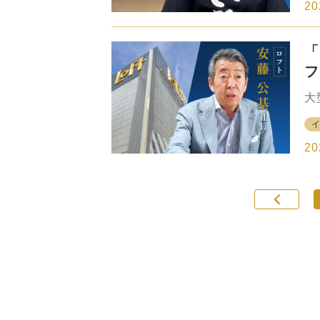
が
い
20
店
と
「
指
築
フ
し
任
大
後
色
億
ぶ
1
20
ト
い
タ
プ
フ
た
他
用
編