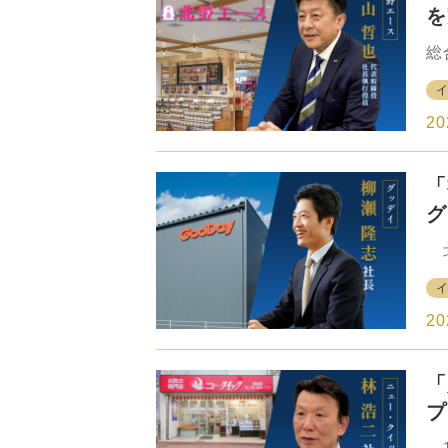
を
ー
総
と
店
換
20
2
ス
「
ス
る
グ
し
る
北
と
展
を
瀬
山
た
20
後
で
「
キ
析
プ
舎
ク