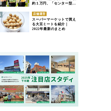
約１万円、「センター型の
ネットスーパー」は日本で
も成立できるか
店舗運営
スーパーマーケットで買え
る大豆ミートを紹介｜
2022年最新のまとめ