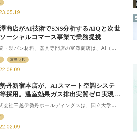
務内容などに基づいて、瞬時に自動で、抜け漏れな
I
基に予測・自動化などを図るため、ゼロから新たな
作業割り当てを行うことができる。 2023年8月から
果物を生み出すクリエイティブな分野は苦手とされ
23.05.19
品…
いた。 しかし、近年登場した生成AI（生成系AI、ジ
ネレーティブAI）は完全オリジナルな成果物も創造
澤商店がAI技術でSNS分析するAIQと次世
き、社会全体に革新的な変化をもたらすことが予想
ソーシャルコマース事業で業務提携
れている。ビジネスシーンやメディアで耳にする機
も増えた生成AIに関して、本記事では概要から注目
菓・製パン材料、器具専門店の富澤商店は、AI（人
れる背景、できること、メリット、問題点・危険
知能）技術によるデータ分析でソーシャルメディア
、サービス例まで解説していく。 生成AIとは？ 生成
I
富澤商店
ーケティング支援等を提供するAIQと業務提携契約を
Iとは、大量のサンプルデータから機械学習を行い、
結、8月から次世代ソーシャルコマース事業を開始す
22.08.09
と発表した。 AIQのAI技術によって富澤商店のソー
ャルネットワーキングサービス（SNS）上のやりと
勢丹新宿本店が、AIスマート空調システ
を分析。「興味・関心」の動向から満足感の高い商
等採用。温室効果ガス排出実質ゼロ実現に
にリーチする最適な購買経路を明確化することで、
り手からの「一方向のアプローチ」ではなく、生活
けた実証実験を開始
式会社三越伊勢丹ホールディングスは、国立大学法
（消費者）同士のコミュニケーションから生じた安
神戸大学とユニテック株式会社が技術提供する「AI
感のある情報で、信頼性を伴った購買動機を育み、
I
マート空調システム」および「ウイルスフリ-エアシ
品購入ができる次世代ソーシャルコマース事業を開
テム」の導入に向けた実証実験を伊勢丹新宿本店に
22.02.09
する。…
開始する。 三越伊勢丹ホールディングスは、2050年