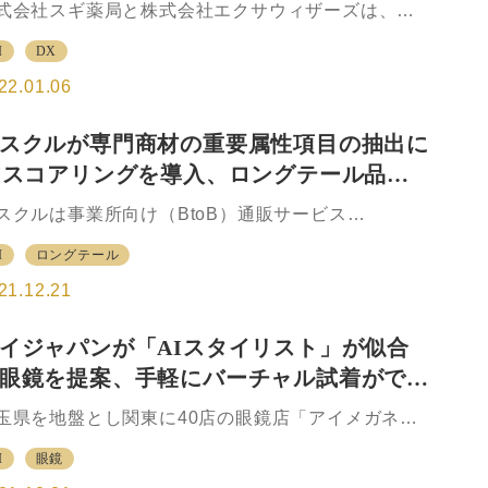
式会社スギ薬局と株式会社エクサウィザーズは、小
021年6月には実証実験の第一弾として蓄電池を導入
業に向けた「品揃え最適化AI」を共同開発し、調剤
「R.E.A.L. New Energy Platform®」によるエネ
I
DX
設型ドラッグストア「スギ薬局」で運用開始する。
ギーマネジメントの…
ギ薬局とエクサウィザーズは、上小売業における売
22.01.06
生産性の向上およびより良い顧客体験の提供を支援
る「品揃え最適化AI」を共同開発。 小売業におい
スクルが専門商材の重要属性項目の抽出に
、「最適な品揃えの追及」は売場生産性の向上を図
Iスコアリングを導入、ロングテール品拡
ためだけでなく、より良い顧客体験を提供するため
重要な戦略課題。そのためには、日々変化する顧客
に伴って商品情報を充足
スクルは事業所向け（BtoB）通販サービス
ニーズや購買行動の変化などに対応した棚割りの作
ASKUL」において、マクニカが提供する「重要属性
が必要不可欠となっている。 しかし、カテゴリーご
I
ロングテール
コアリングAI」の導入を開始した。 同サービスは
に数百ある昇格・降格商品候補の組み合わせを複数
I（人工知能）を活用し、取扱商品の重要属性項目を
21.12.21
判断条件から決…
出するもので、マクニカが提供するフルカスタマイ
AIサービス「CrowdANALYTIX（クラウドアナリテ
イジャパンが「AIスタイリスト」が似合
クス）」の1つ。 AIを用いて対象商品の購入の決め
眼鏡を提案、手軽にバーチャル試着ができ
となる属性項目（「容量」「長さ」など）をウェブ
のデータとASKULサイトのデータ双方から取得、そ
「AI image Fit」の提供を開始
玉県を地盤とし関東に40店の眼鏡店「アイメガネ」
ぞれの重要度をスコアとして数値化して抽出する。
展開するアイジャパンは、2021年12月21日から、顔
出された重要度スコアに基づいて商品情報を収集
I
眼鏡
特徴を受け独自のスタイリスト理論によって似合う
、商品特性に合わせた適切な情報をサイト上に掲