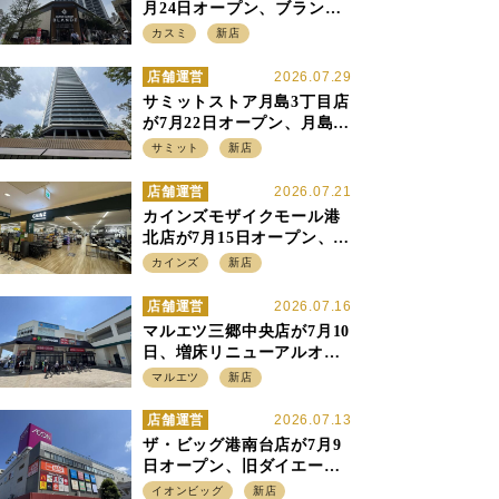
月24日オープン、ブランデ5
店目は生鮮、デリカ強化の
カスミ
新店
一方で通常店の要素も取り
入れ
店舗運営
2026.07.29
サミットストア月島3丁目店
が7月22日オープン、月島の
58階建てタワーマンション1
サミット
新店
階に生鮮強化の小商圏型店
を出店
店舗運営
2026.07.21
カインズモザイクモール港
北店が7月15日オープン、出
店強化の神奈川県、駅前
カインズ
新店
SC2階の都市型小型店
店舗運営
2026.07.16
マルエツ三郷中央店が7月10
日、増床リニューアルオー
プン、「アーバン500坪モデ
マルエツ
新店
ル」の実験を集大成、駅前
立地受け、寿司を象徴に
店舗運営
2026.07.13
ザ・ビッグ港南台店が7月9
日オープン、旧ダイエー店
舗を受け継ぎ、DS、SM激
イオンビッグ
新店