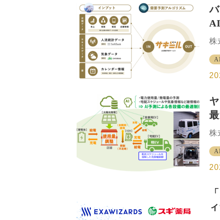
環
バ
て
A
い
5
株
照
式
ル
A
や
よ
「
20
と
提
ヤ
を
最
ト
帯
実
株
に
ュ
気
A
忠
や
の
20
気
A
ム
「
ギ
ィ
流
（