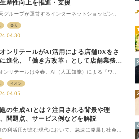
生産性向上を推進・支援
ッションの「好みのジャンル傾向」が分かるファッ
ョンジャンル診断や、ユーザーが自身のフルメイク
天グループが運営するインターネットショッピング
AR（拡張現実）のメイクデータとしてWEAR上に登
ール「楽天市場」は、Eコマースのノウハウを提供す
し、そのフルメイクデータを他のユーザーがARで自
I
楽天
学習サービス「楽天大学」が運営するEラーニング型
の顔に乗せて試すことも…
動画講座「RUx」（アールユーエックス）におい
24.04.30
、AI（人工知能）技術の基礎知識やAIツールの活用
について学べる出店店舗向けの動画講座「楽天AI大
オンリテールがAI活用による店舗DXをさ
」を、本日公開した。 出店店舗のAI活用を推進する
に進化、「働き方改革」として店舗業務を
とで、店舗運営の効率化や生産性向上の支援をさら
加速させることを目指すとしている。 楽天市場では
貫サポート
オンリテールは今春、AI（人工知能）による「ワー
月にAIを活用した店舗運営支援ツール「RMS AIアシ
スケジュール自動作成機能」と「新・販売計画支援
タント β版」を出店店舗向けの店舗運営システム
I
イオン
ステム」を「イオン」「イオンスタイル」など約360
MS」（Rakuten Merchant S…
に実装する。この2つのシステムが加わることで店舗
24.04.05
務を一貫してサポートする仕組みが完成するとい
。 実装するワークスケジュール自動作成機能は4月
題の生成AIとは？注目される背景や理
1日から店舗の全部門で実装予定。22年に実装した
、問題点、サービス例などを解説
AIワーク」の機能拡張として、AI学習によって各従
員の時間帯ごとの作業割り当てを自動化する。従業
CTの利活用が進む現代において、急速に発展し社会基
の勤務シフトやスキル、時間帯ごとに必要とされる
にもなっているAI。基本的にAIは過去の大量データ