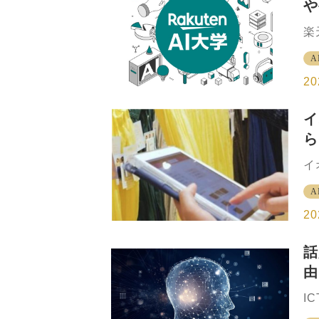
や
ァ
シ
楽
を
モ
録
A
る
分
の
20
て
法
イ
学
ら
こ
に
一
イ
3
ク
ス
A
シ
「R
店
20
業
う
話
2
由
「
業
I
員
盤