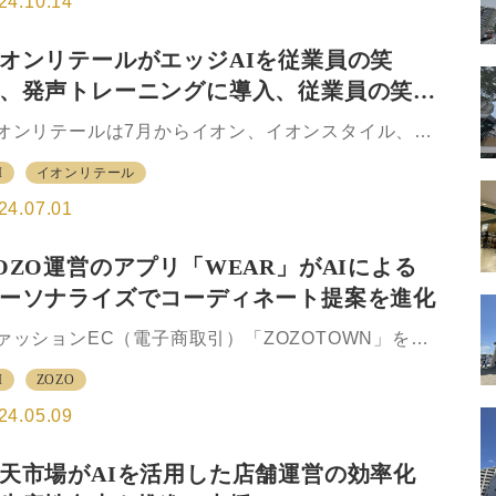
24.10.14
ら、24年11月以降にオープンする店舗から本格的に
用を開始する。 今回導入するシステムでは、店舗周
オンリテールがエッジAIを従業員の笑
の商圏情報（人口動態、3km圏内UU〈ユニークユー
、発声トレーニングに導入、従業員の笑顔
ー〉数など）、広告予算、店舗情報をAIに入力する
とで、新店舗オープン時に実施する個店ごとの告知
あいさつ実施率が1.６倍に
オンリテールは7月からイオン、イオンスタイル、約
促において最適な宣伝手法と予算配分を提案するこ
40店で、より良いサービスを届けるための、笑顔とあ
ができる。 宣伝予算、店舗情報、商圏情報をAIに入
I
イオンリテール
さつ向上を目的とした従業員接客教育に人材育成の
すると、開店後7日間の売上げを最大化する…
めのDX（デジタルトランスフォーメーション）プロ
24.07.01
クトを提供するInstaVRが提供する笑顔・発声トレー
ングAI（人工知能）端末「スマイルくん」を導入す
OZO運営のアプリ「WEAR」がAIによる
。 スマイルくんは、従業員の笑顔や、声量、滑舌、
ーソナライズでコーディネート提案を進化
子（音程）をリアルタイムにAI分析してスコアリン
し、即座にフィードバックすることで、従業員の笑
ァッションEC（電子商取引）「ZOZOTOWN」を運
や発声をゲーム感覚で楽しみながら改善することが
するZOZOは、ファッションコーディネートアプリ
きる端末。 サーバーと通信することなく、デバイス
I
ZOZO
WEAR」が5月9日に新たな機能やコンテンツを導入
搭載されたAIチップを使ってデバイス内でAI処…
、「WEAR by ZOZO」としてリニューアルしたと発
24.05.09
した。 WEAR by ZOZO は1700万ダウンロードを突
し、日本最大級のファッションコーディネートアプ
天市場がAIを活用した店舗運営の効率化
になっている。 今回、AI（人工知能）を活用し、フ