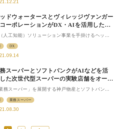
鏡を提案し、バーチャル試着ができる「AI image
21.12.21
…
it」（AIイメージフィット）の提供をアイメガネ各店
および同社のウェブサイト「アイメガネオムニサイ
ッドウォータースとヴィレッジヴァンガー
」上で開始した。 AIイメージフィットは、店舗に行
コーポレーションがDX・AIを活用したス
ずにバーチャルの中で眼鏡のフレームを選び、鏡を
ているように手軽にバーチャル試着をすることが可
アビジネス共同事業運営に向けて業務提携
I（人工知能）ソリューション事業を手掛けるヘッド
。 また、その中ではお客1人1人のニーズに合わせた
ォータースは、DX・AIを活用したストアビジネス共
鏡の提案ができるようにAI（人工知能）システムが
I
DX
事業運営に向けて、ヴィレッジヴァンガードコーポ
の特徴と独自のスタイリスト理論によっ…
ーションと業務提携を締結したと発表した。 ヘッド
21.09.14
ォータースは、AIアプリ企画開発やAIプラットフォ
ムの運営などAIソリューション事業を手掛けてい
務スーパーとソフトバンクがAIなどを活
。今回、書籍、雑貨、アパレルなどを販売する独創
した次世代型スーパーの実験店舗をオープ
な店舗を全国334店（2021年5月31日時点）展開す
ヴィレッジヴァンガードと両社の持つ経営資源を有
業務スーパー」を展開する神戸物産とソフトバンク
活用し事業効率の向上を図るため、業務提携を行う
、神戸物産の直営店「業務スーパー天下茶屋駅前
至った。 今回の業務提携によって、実店舗のセンシ
I
業務スーパー
」（大阪市西成区）を、AI（人工知能）などを活用
グによる消費者行動データの蓄積とデータ活用基盤
て店舗のオペレーションを効率化し、お客の満足度
21.08.30
…
さらに向上させるための次世代型スーパーの実験店
として構築、8月26日にオープンした。 ソフトバン
などが企画・開発したソリューションを活用し、お