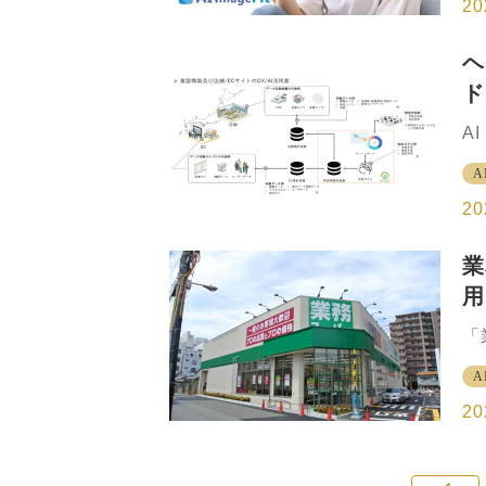
眼
20
載
F
舗
ヘ
ト
ド
か
見
ト
A
能
ウ
眼
A
同
顔
レ
20
ウ
ー
業
る
用
的
る
ン
「
効
は
に
A
店
ン
し
20
を
を
舗
ク