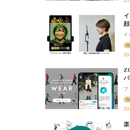
20
か
運
イ
辺
顔
ザ
こ
と
イ
販
2
と
A
い
力
た
20
ダ
ニ
Z
る
パ
調
グ
フ
顔
営
で
A
「
に
し
20
表
破
楽
リ