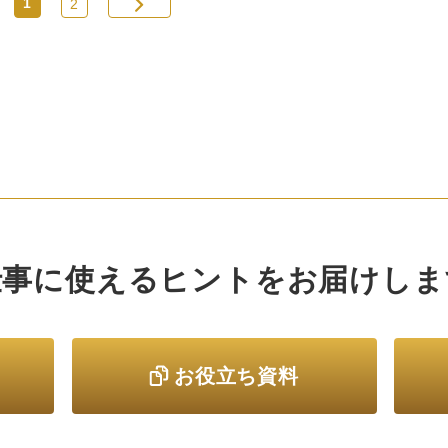
1
2
の満足度向上を実現するための取り組みを実施。 業
スーパーの強みである「ローコストオペレーショ
」のさらなる強化を目指す他、取り組みの効果や運
方法を検証し、魅力的な施策を全国の加盟店の業務
ーパーに展開することで、さらなる業務スーパーの
ァンの獲得と事業の…
仕事に使えるヒントをお届けしま
お役立ち資料