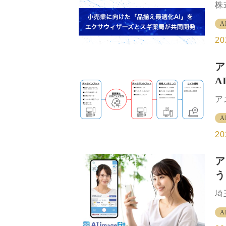
株
2
売
し、
A
併
ル
ス
20
場
す
ア
て
A
る
に
大
ア
の
「
成
A
ス
と
A
20
の
抽
ズ
ア
ィ
う
手
上
る
埼
れ
を
算
A
の
し