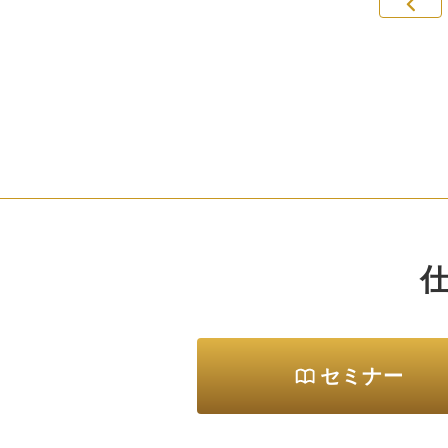
客
務
ン
用
ス
フ
セミナー