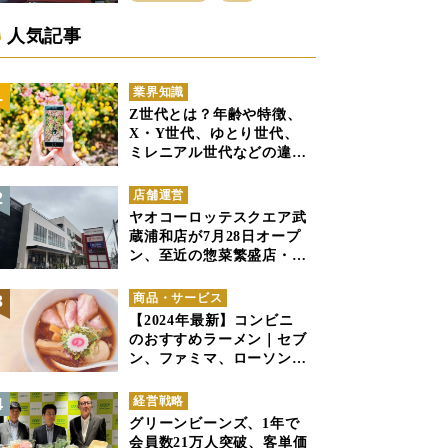
戦区にイオンビッグが出店
へ
人気記事
業界知識
Z世代とは？年齢や特徴、
X・Y世代、ゆとり世代、
ミレニアル世代などの違い
と併せて解説
店舗運営
ヤオコーロッテスクエア武
蔵浦和店が7月28日オープ
ン、至近の惣菜繁盛店・武
蔵浦和店とは生鮮強化、で
すみ分け
商品・サービス
【2024年最新】コンビニ
のおすすめラーメン｜セブ
ン、ファミマ、ローソンの
商品紹介
経営戦略
グリーンビーンズ、1年で
会員数21万人突破、客単価