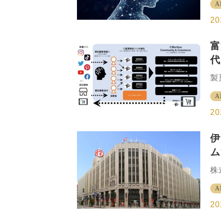
業
A
を
く
成
20
食
て
ェ
富
で
代
さ
会
製
さ
工
性
A
マ
A
締
20
…
る
シ
伊
り
ム
品
売
向
株
者
人
心
A
ス
商
ス
20
始
て