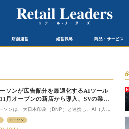
店舗運営
経営戦略
商品・サービス
ーソンが広告配分を最適化するAIツール
11月オープンの新店から導入、SVの業務
効率化
ーソンは、大日本印刷（DNP）と連携し、AI（人工
能）を活用した新店舗オープン時の広告配分の最適
I
ローソン
を図る「DNP販促最適化AI」を導入する。 2023年7
からの両社共同の検証を経て効果が認められたこと