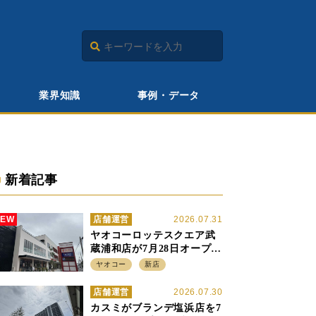
業界知識
事例・データ
新着記事
NEW
店舗運営
2026.07.31
ヤオコーロッテスクエア武
蔵浦和店が7月28日オープ
ン、至近の惣菜繁盛店・武
ヤオコー
新店
蔵浦和店とは生鮮強化、で
すみ分け
店舗運営
2026.07.30
カスミがブランデ塩浜店を7