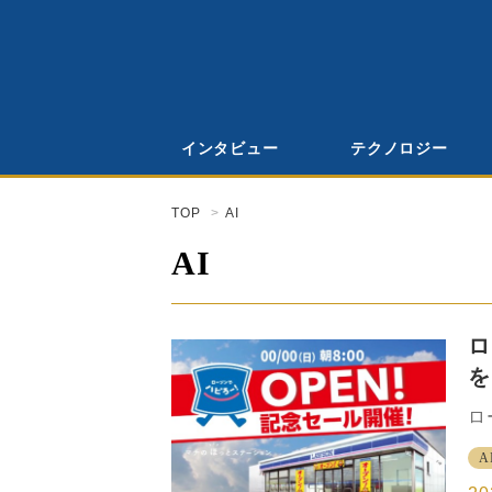
インタビュー
テクノロジー
TOP
AI
AI
ロ
を
を
ロ
知
A
化
月