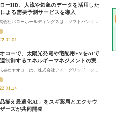
境長期目標に「温室効果ガス排出実質ゼロ」を掲げ
ローHD、人流や気象のデータを活用した
いる。 本取り組みは、導入フロアの空調で使用して
Iによる需要予測サービスを導入
るエネルギー(電力およびガス)の年間使用量の従来比
0％削減を目指すもので、運用開始後には、空調ほか
式会社バローホールディングスは、ソフトバンク株
明や動力といった導入フロア全体で使用する総エネ
会社と一般財団法人日本気象協会が開発した、人流
ギーの20～25％の削減が見込まれる。2021年12月
I
気象のデータを活用したAIによる需要予測サービス
り伊勢丹新宿本店本館地下1階(食品フロア)を…
サキミル」を2022年1月31日から導入する。 店舗ご
22.02.01
に来店客数を予測する「来店客数予測」※1の機能を
供。これにより、「サキミル」が予測した来店客数
オコーで、太陽光発電や宅配用EVをAIで
基に、店舗ごとの商品の発注数や従業員の勤務シフ
適制御するエネルギーマネジメントの実証
を調整できる。 「サキミル」は、ソフトバンクの携
電話基地局から得られる端末の位置情報データを基
験を開始
式会社ヤオコーは、株式会社アイ・グリッド・ソリ
した人流統計データ※2や、日本気象協会が保有する
ーションズ、株式会社アイ・グリッド・ラボ、伊藤
象データ、導入企業が保有する店舗ごとの売り上げ
I
商事株式会社とともに、ヤオコー川越的場店で店舗
来店客数などの各種データを、ソフトバンクと日本
太陽光発電・蓄電池・V2Hとネットスーパー用EVを
22.01.14
象協会…
Iにより最適制御するエネルギーマネジメントシステ
の実証実験を2022年1月より開始する。 ■「エネル
品揃え最適化AI」をスギ薬局とエクサウ
ー×モビリティ×AI」で実現するラストワンマイル物
ザーズが共同開発
の脱炭素化 ヤオコー川越的場店で、PPA モデル
第三者所有モデル）で自家消費太陽光発電を導入。