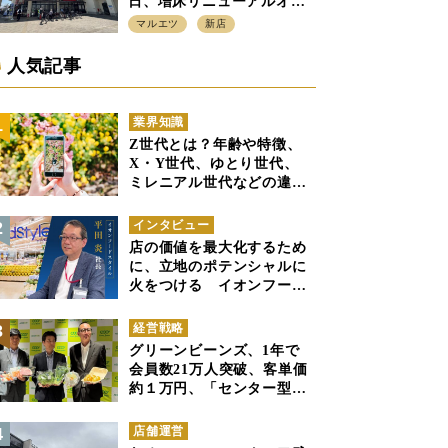
日、増床リニューアルオー
プン、「アーバン500坪モデ
マルエツ
新店
ル」の実験を集大成、駅前
立地受け、寿司を象徴に
人気記事
業界知識
Z世代とは？年齢や特徴、
X・Y世代、ゆとり世代、
ミレニアル世代などの違い
と併せて解説
インタビュー
店の価値を最大化するため
に、立地のポテンシャルに
火をつける イオンフード
スタイル 平田 炎社長
経営戦略
グリーンビーンズ、1年で
会員数21万人突破、客単価
約１万円、「センター型の
ネットスーパー」は日本で
も成立できるか
店舗運営