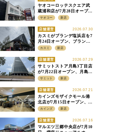
ヤオコーロッテスクエア武
蔵浦和店が7月28日オープ
ン、至近の惣菜繁盛店・武
ヤオコー
新店
蔵浦和店とは生鮮強化、で
すみ分け
店舗運営
2026.07.30
カスミがブランデ塩浜店を7
月24日オープン、ブランデ5
店目は生鮮、デリカ強化の
カスミ
新店
一方で通常店の要素も取り
入れ
店舗運営
2026.07.29
サミットストア月島3丁目店
が7月22日オープン、月島の
58階建てタワーマンション1
サミット
新店
階に生鮮強化の小商圏型店
を出店
店舗運営
2026.07.21
カインズモザイクモール港
北店が7月15日オープン、出
店強化の神奈川県、駅前
カインズ
新店
SC2階の都市型小型店
店舗運営
2026.07.16
マルエツ三郷中央店が7月10