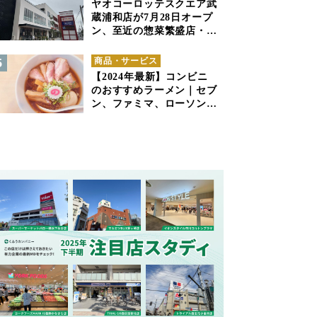
ヤオコーロッテスクエア武
蔵浦和店が7月28日オープ
ン、至近の惣菜繁盛店・武
蔵浦和店とは生鮮強化、で
すみ分け
商品・サービス
【2024年最新】コンビニ
のおすすめラーメン｜セブ
ン、ファミマ、ローソンの
商品紹介