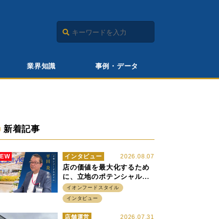
業界知識
事例・データ
新着記事
NEW
インタビュー
2026.08.07
店の価値を最大化するため
に、立地のポテンシャルに
火をつける イオンフード
イオンフードスタイル
スタイル 平田 炎社長
インタビュー
店舗運営
2026.07.31