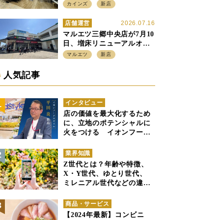
店強化の神奈川県、駅前
カインズ
新店
SC2階の都市型小型店
店舗運営
2026.07.16
マルエツ三郷中央店が7月10
日、増床リニューアルオー
プン、「アーバン500坪モデ
マルエツ
新店
ル」の実験を集大成、駅前
立地受け、寿司を象徴に
人気記事
インタビュー
店の価値を最大化するため
に、立地のポテンシャルに
火をつける イオンフード
スタイル 平田 炎社長
業界知識
Z世代とは？年齢や特徴、
X・Y世代、ゆとり世代、
ミレニアル世代などの違い
と併せて解説
商品・サービス
【2024年最新】コンビニ