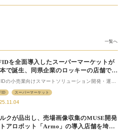
一覧へ
FIDを全面導入したスーパーマーケットが
本で誕生、同県企業のロッキーの店舗で小
業の未来を変える新モデルが始動
FIDの小売業向けスマートソリューション開発・運営
行うLIFE（本社・大分県大分市）が、スーパーマー
FID
スーパーマーケット
ットのロッキー（本社・熊本県上益城郡）と協業
、「RFID全面導入スーパーマーケット」の運営を11
25.11.04
4日から熊本市で開始したと発表した。 同社による
レジ、棚卸し、在庫管理、消費・賞味期限、自動値
ルクが品出し、売場画像収集のMUSE開発
きの全工程に渡ってRFIDを導入した事例としては日
トアロボット「Armo」の導入店舗を埼玉
国内のスーパーマーケットでは初の事例になるとい
。 これまでRFIDを活用した店舗運営の効率化につい