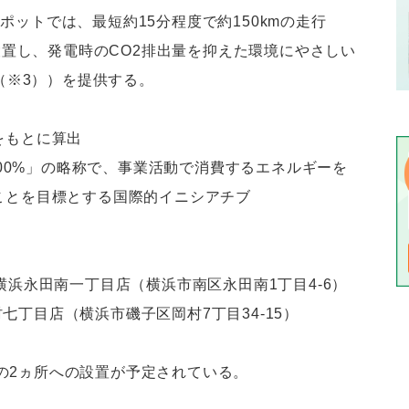
ポットでは、最短約15分程度で約150kmの走行
を設置し、発電時のCO2排出量を抑えた環境にやさしい
0（※3））を提供する。
をもとに算出
ergy100%」の略称で、事業活動で消費するエネルギーを
ことを目標とする国際的イニシアチブ
横浜永田南一丁目店（横浜市南区永田南1丁目4-6）
七丁目店（横浜市磯子区岡村7丁目34-15）
の2ヵ所への設置が予定されている。