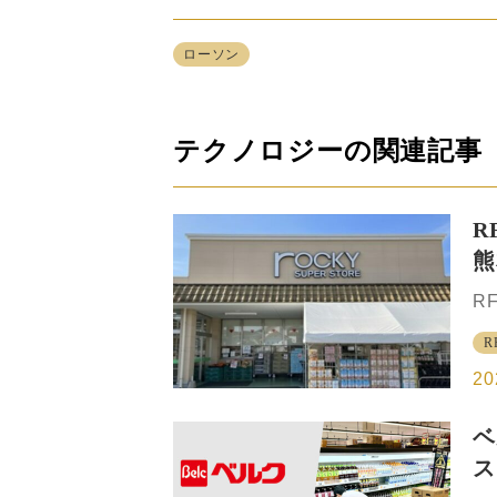
ローソン
テクノロジーの関連記事
R
熊
売
R
を
R
ケ
し
20
月
と
ベ
引
ス
本
う