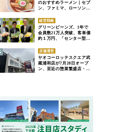
のおすすめラーメン｜セブ
ン、ファミマ、ローソンの
商品紹介
経営戦略
グリーンビーンズ、1年で
会員数21万人突破、客単価
約１万円、「センター型の
ネットスーパー」は日本で
も成立できるか
店舗運営
ヤオコーロッテスクエア武
蔵浦和店が7月28日オープ
ン、至近の惣菜繁盛店・武
蔵浦和店とは生鮮強化、で
すみ分け