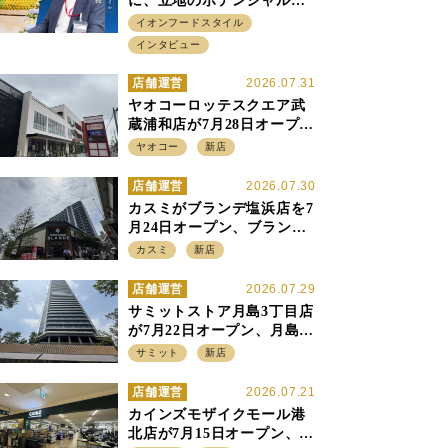
に、立地のポテンシャルに
火をつける イオンフード
イオンフードスタイル
スタイル 平田 炎社長
インタビュー
店舗運営
2026.07.31
ヤオコーロッテスクエア武
蔵浦和店が7月28日オープ
ン、至近の惣菜繁盛店・武
ヤオコー
新店
蔵浦和店とは生鮮強化、で
すみ分け
店舗運営
2026.07.30
カスミがブランデ塩浜店を7
月24日オープン、ブランデ5
店目は生鮮、デリカ強化の
カスミ
新店
一方で通常店の要素も取り
入れ
店舗運営
2026.07.29
サミットストア月島3丁目店
が7月22日オープン、月島の
58階建てタワーマンション1
サミット
新店
階に生鮮強化の小商圏型店
を出店
店舗運営
2026.07.21
カインズモザイクモール港
北店が7月15日オープン、出