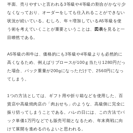
半面、売りやすいと言われる3等級や4等級の割合がかなり少
なくなっており、オーダーをしても仕入れることができない
状況が続いている。むしろ、年々増加しているA5等級を使
う術を考えていくことが重要ということは、
図表
を見ると一
目瞭然である。
A5等級の和牛は、価格的にも3等級や4等級よりも必然的に
高くなるため、例えばリブロースが100ｇ当たり1280円だっ
た場合、パック重量が200gになっただけで、2560円になっ
てしまう。
1つの方法としては、ギフト用や折り箱などを使用した、百
貨店や高級焼肉店の「肉おせち」のような、高級側に完全に
振り切ってしまうことである。ハレの日には、この方法でパ
ック単価1万円などでも販売可能となるため、年末商戦に向
けて展開を進めるのもよいと思われる。