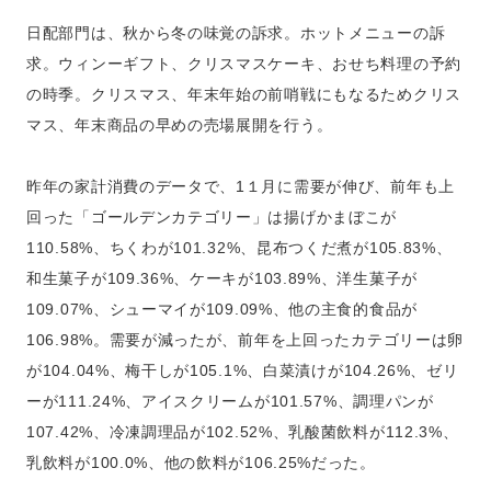
日配部門は、秋から冬の味覚の訴求。ホットメニューの訴
求。ウィンーギフト、クリスマスケーキ、おせち料理の予約
の時季。クリスマス、年末年始の前哨戦にもなるためクリス
マス、年末商品の早めの売場展開を行う。
昨年の家計消費のデータで、1１月に需要が伸び、前年も上
回った「ゴールデンカテゴリー」は揚げかまぼこが
110.58%、ちくわが101.32%、昆布つくだ煮が105.83%、
和生菓子が109.36%、ケーキが103.89%、洋生菓子が
109.07%、シューマイが109.09%、他の主食的食品が
106.98%。需要が減ったが、前年を上回ったカテゴリーは卵
が104.04%、梅干しが105.1%、白菜漬けが104.26%、ゼリ
ーが111.24%、アイスクリームが101.57%、調理パンが
107.42%、冷凍調理品が102.52%、乳酸菌飲料が112.3%、
乳飲料が100.0%、他の飲料が106.25%だった。