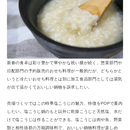
新春の食卓は彩り豊かで華やかな祝い膳が続く。惣菜部門や
日配部門の予約販売のおせち料理が一般的だが、どちらかと
いうと冷たいおせち料理とは別に加工食品部門としては湯気
が出て温かくておいしい鍋物を訴求したい。
売場づくりではこの時季塩こうじの魅力、特徴をPOPで案内
したい。塩こうじ鍋のもと以外に乾燥こうじと天然塩、水だ
けで塩こうじは作ることができる。塩こうじは肉や魚、野菜
類と相性抜群の万能調味料で、おいしい鍋物料理が楽しめ