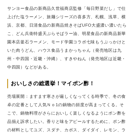
サンヨー食品の新商品久世福商店監修「毎日野菜だし」で仕
上げた塩ラーメン、旅麺シリーズの喜多方、札幌、浅草、横
浜、京都、日清食品の新商品焼きそばUFO大盛濃い濃いたら
こ、どん兵衛特盛天ぷらそばラー油、明星食品の新商品新華
園本店釜石ラーメン、モード学園コラボ七味もうぶっかけと
いた肉うどん、ハウス食品うまかっちゃん（発売地区は九
州・中四国・近畿・沖縄）、すきやねん（発売地区は近畿・
中四国）などがある。
おいしさの総選挙！マイポン酢！
売場展開：ますます寒さが厳しくなってくる時季で、冬の食
卓の定番として人気Ｎｏ1の鍋物の頻度が高まってくる。そ
こで、鍋物料理がさらにおいしく楽しくなるようにポン酢を
品揃え訴求したい。香りと味をアピールするために、ポン酢
の材料としてユズ、スダチ、カボス、ダイダイ、レモン、ラ