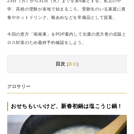
23日（月）から31日（火）までを第5週とする。私立の中
学、高校の受験が各地で始まるころ。受験生のいる家庭に夜
食やホットドリンク、喉あめなどを常備品として提案。
今回の恵方「南南東」をPOP案内して次週の恵方巻の拡販と
ロス対策のため最終予約確認をしよう。
目次
[
表示
]
グロサリー
おせちもいいけど、新春初鍋は塩こうじ鍋！