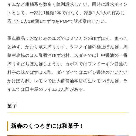
イムなど柑橘系を数多く陳列訴求したい。同時に訴求ポイン
トとして、一家に1種類1本ではなく、家族1人1人の好みに
応じた1人1種類1本ずつをPOPで訴求案内したい。
重点商品：おなじみのユズではミツカンのゆずぽん、まっこ
とゆず、かおり蔵丸搾りゆず、タマノイ酢の極上ぽん酢、馬
路村農協のぽん酢醬油ゆずの村、スダチでは川中醤油の一番
搾りすだちぽん酢しょうゆ、カボスではフンドーキン醤油の
料亭の味かぼすぽん酢、ダイダイではニビシ醤油のだいだい
かけぽん酢、レモンでは大前醤油本店の生レモンぽん酢、ラ
イムでは田中屋のライムぽん酢がある。
菓子
新春のくつろぎには和菓子！