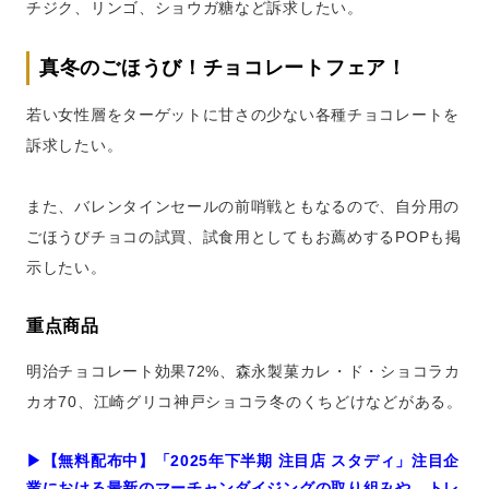
チジク、リンゴ、ショウガ糖など訴求したい。
真冬のごほうび！チョコレートフェア！
若い女性層をターゲットに甘さの少ない各種チョコレートを
訴求したい。
また、バレンタインセールの前哨戦ともなるので、自分用の
ごほうびチョコの試買、試食用としてもお薦めするPOPも掲
示したい。
重点商品
明治チョコレート効果72%、森永製菓カレ・ド・ショコラカ
カオ70、江崎グリコ神戸ショコラ冬のくちどけなどがある。
▶︎【無料配布中】「2025年下半期 注目店 スタディ」注目企
業における最新のマーチャンダイジングの取り組みや、トレ