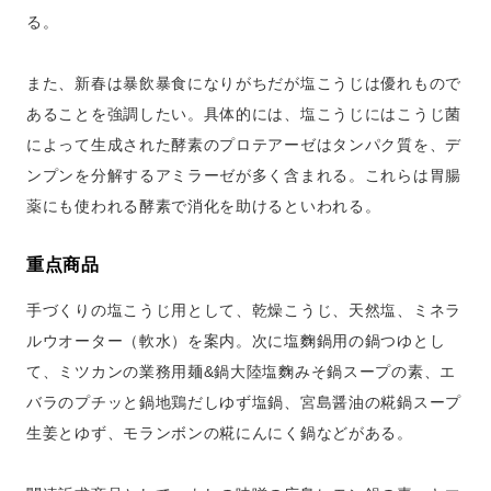
る。
また、新春は暴飲暴食になりがちだが塩こうじは優れもので
あることを強調したい。具体的には、塩こうじにはこうじ菌
によって生成された酵素のプロテアーゼはタンパク質を、デ
ンプンを分解するアミラーゼが多く含まれる。これらは胃腸
薬にも使われる酵素で消化を助けるといわれる。
重点商品
手づくりの塩こうじ用として、乾燥こうじ、天然塩、ミネラ
ルウオーター（軟水）を案内。次に塩麴鍋用の鍋つゆとし
て、ミツカンの業務用麺&鍋大陸塩麴みそ鍋スープの素、エ
バラのプチッと鍋地鶏だしゆず塩鍋、宮島醤油の糀鍋スープ
生姜とゆず、モランボンの糀にんにく鍋などがある。