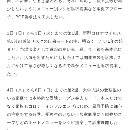
向」の新春になると思われる。それに即応して買上点数が減
少しないようにメニュー別レシピ訴求提案など販促アプロー
チ、POP訴求法を工夫したい。
1日（日）から3日（火）までの第1週。新型コロナウイルス
第8波の感染リスクの自粛モードの中、明るくしたい1年の始
まり。売場演出として縁起の良い赤、緑、金、銀を基本色に
したい。活気を出すためにも初売りでは開運福袋を訴求。2
月にかけて寒さが厳しくなるので温かメニューを訴求提案し
たい。
4日（水）から8日（日）までの第2週。大学入試の受験生の
いる家庭では本格的な受験シーズン突入モード。本人だけで
なく家族もコロナ、インフルエンザはじめ、風邪予防に細心
の注意をする時季。受験生のいない一般家庭用にも鍋物やス
ープなどのホットメニューをレシピ提案して訴求展開した