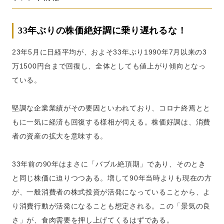
33年ぶりの株価絶好調に乗り遅れるな！
23年5月に日経平均が、およそ33年ぶり1990年7月以来の3
万1500円台まで回復し、全体としても値上がり傾向となっ
ている。
堅調な企業業績がその要因といわれており、コロナ終焉とと
もに一気に経済も回復する様相が伺える。株価好調は、消費
者の資産の拡大を意味する。
33年前の90年はまさに「バブル絶頂期」であり、そのとき
と同じ株価に迫りつつある。増して90年当時よりも現在の方
が、一般消費者の株式投資が活発になっていることから、よ
り消費行動が活発になることも想定される。この「景気の良
さ」が、食肉需要を押し上げてくるはずである。