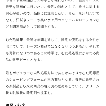
やセット企画品はこの時季しか売れないので、徳用サイズの
販売を積極的に行いたい。最近の傾向として、香りに対する
関心が強いので、品揃えに注意したい。また、制汗剤だけで
なく、汗拭きシートや臭いケア用のクリームやローションな
ども関連商品として展開をする。
むだ毛対策
…最近は年間を通して、除毛や脱毛をする女性が
増えていて、シーズン商品ではなくなりつつあるが、それで
も薄着になりつつあるこの時季は、むだ毛処理にかかわる商
品の販売ピークとなる。
最もポピュラーな自己処理方法であるかみそりやむだ毛専用
のシェービングフォームが主力商品となる。春先に販売され
る新製品と状来の商品の替え刃の販売をしていく。クリーム
状や乳液状の除毛剤の提案も。
遠足・行楽