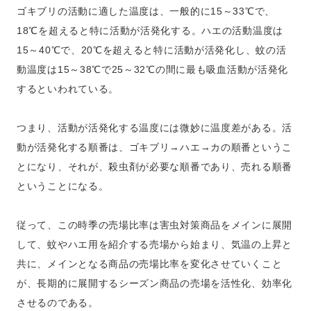
ゴキブリの活動に適した温度は、一般的に15～33℃で、
18℃を超えると特に活動が活発化する。ハエの活動温度は
15～40℃で、20℃を超えると特に活動が活発化し、蚊の活
動温度は15～38℃で25～32℃の間に最も吸血活動が活発化
するといわれている。
つまり、活動が活発化する温度には微妙に温度差がある。活
動が活発化する順番は、ゴキブリ→ハエ→カの順番というこ
とになり、それが、殺虫剤が必要な順番であり、売れる順番
ということになる。
従って、この時季の売場比率は害虫対策商品をメインに展開
して、蚊やハエ用を紹介する売場から始まり、気温の上昇と
共に、メインとなる商品の売場比率を変化させていくこと
が、長期的に展開するシーズン商品の売場を活性化、効率化
させるのである。