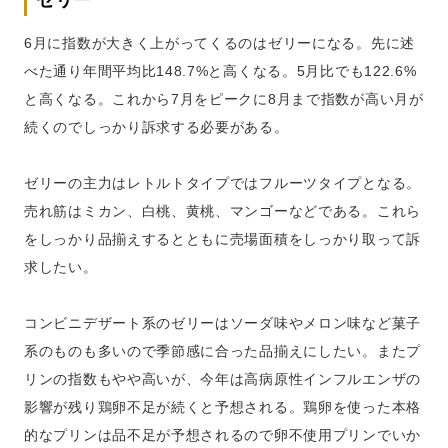
ゼリー
6月に指数が大きく上がってくるのはゼリーになる。先に述
べた通り年間平均比148.7%と高くなる。5月比でも122.6%
と高くなる。これから7月をピークに8月まで指数が高い月が
続くのでしっかり訴求する必要がある。
ゼリーの主力はレトルトタイプではフルーツタイプとなる。
売れ筋はミカン、白桃、黄桃、マンゴーなどである。これら
をしっかり品揃えするとともに売場面積をしっかり取って訴
求したい。
コンビニデザート系のゼリーはソーダ味やメロン味など菓子
系のものも多いので季節感に合った品揃えにしたい。またプ
リンの指数もやや高いが、今年は高病原性インフルエンザの
影響が残り鶏卵不足が続くと予想される。鶏卵を使った本格
的なプリンは品不足が予想されるので卵不使用プリンでいか