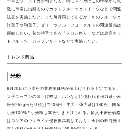
ーやビワ、スイカが旬となる。特にスイカはこの時季から急
激に市場に出回るのでカットフルーツとスイーツなどで関連
販売を実施したい。また毎月同じであるが、旬のフルーツと
洋菓子や和菓子、ゼリーやフルーツヨーグルトの関連販売は
継続したい。旬の時季である「メロン祭り」などは農産カッ
トフルーツ、カップデザートなどで実施したい。
トレンド商品
米粉
6月20日に小麦粉の業務用価格が値上げされる予定である。
大手ニップンの値上げ幅は、パンなどに使われる強力系小麦
粉が25kg当たり税別で235円、中力・薄力系は140円。国産
小麦100%の小麦粉も30円引き上げられる。輸入小麦粉価格
はロシアのウクライナ侵攻後高騰しており、今回の政府売り
渡し価格の値上げも昨年対比105.8%程度になる。