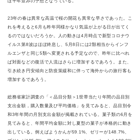
ぼ平年並みの予想となっている。
23年の春は異常な高温で桜の開花も異常な早さであった。こ
れを考えると6月も昨年同様かなり気温が上がる日が出てく
るのではないだろうか。人の動きは4月時点で新型コロナウ
イルス第8波はほぼ終息し、5月8日には2類相当からインフ
ルエンザと同じ5類へ変更される予定なので、昨年に比べれ
ば対面などの復活で人流はさらに増加するであろう。また、
引き続き円安傾向と防疫策緩和に伴って海外からの旅行客も
増加するであろう。
総務省家計調査の「＜品目分類＞1世帯当たり年間の品目別
支出金額，購入数量及び平均価格」を見てみると、品目別令
和3年年間の月別支出金額が掲載されている。菓子類の6月を
見てみると、年間平均金額に対し夏型の菓子が本格的に動き
出している。例えばようかんが59.1%、ゼリーが148.7%、