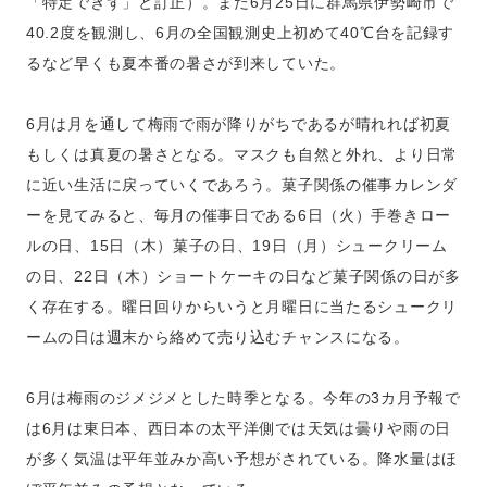
「特定できず」と訂正）。また6月25日に群馬県伊勢崎市で
40.2度を観測し、6月の全国観測史上初めて40℃台を記録す
るなど早くも夏本番の暑さが到来していた。
6月は月を通して梅雨で雨が降りがちであるが晴れれば初夏
もしくは真夏の暑さとなる。マスクも自然と外れ、より日常
に近い生活に戻っていくであろう。菓子関係の催事カレンダ
ーを見てみると、毎月の催事日である6日（火）手巻きロー
ルの日、15日（木）菓子の日、19日（月）シュークリーム
の日、22日（木）ショートケーキの日など菓子関係の日が多
く存在する。曜日回りからいうと月曜日に当たるシュークリ
ームの日は週末から絡めて売り込むチャンスになる。
6月は梅雨のジメジメとした時季となる。今年の3カ月予報で
は6月は東日本、西日本の太平洋側では天気は曇りや雨の日
が多く気温は平年並みか高い予想がされている。降水量はほ