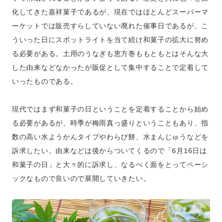
化してきた嘉祥菓子であるが、現在ではほとんどスーパーマ
ーケットでは販売すらしていない廃れた催事日であるが、こ
ういった日にスポットライトを当て続け和菓子の拡大に努め
る必要がある。土用のうなぎも恵方巻ももともとはそんな大
した由来などなかったが販促として集中することで定着して
いったものである。
現代ではまず和菓子の日ということを定着することから始め
る必要があるが、時季が梅雨真っ盛りということもあり、指
数の高い水ようかんタイプやわらび餅、水まんじゅうなどを
訴求したい。由来などは後からついてくるので「6月16日は
和菓子の日」と大々的に訴求し、なるべく面をとってベーシ
ックなもので良いので展開していきたい。