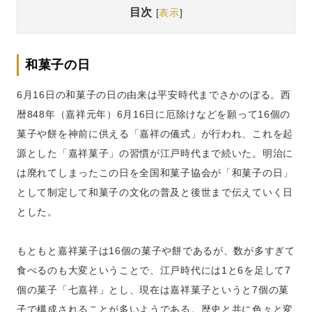
目次
[
表示
]
和菓子の日
6月16日の和菓子の日の由来は平安時代までさかのぼる。西
暦848年（嘉祥元年）6月16日に厄除けなどを願って16個の
菓子や餅を神前に供える「嘉祥の儀式」が行われ、これを起
源とした「嘉祥菓子」の習慣が江戸時代まで続いた。明治に
は廃れてしまったこの日を全国和菓子協会が「和菓子の日」
として制定して和菓子の文化の普及と後世まで伝えていく日
とした。
もともと嘉祥菓子は16個の菓子や餅であるが、数が多すぎて
食べるのも大変ということで、江戸時代には1と6を足して7
個の菓子「七嘉祥」とし、現在は嘉祥菓子というと7個の菓
子で構成されることが多いようである。歴史と共に色々と変