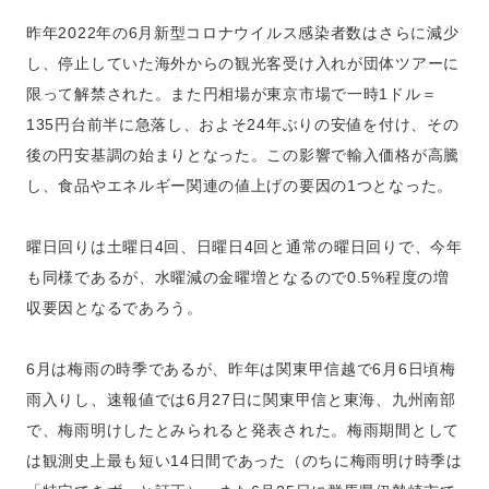
昨年2022年の6月新型コロナウイルス感染者数はさらに減少
し、停止していた海外からの観光客受け入れが団体ツアーに
限って解禁された。また円相場が東京市場で一時1ドル＝
135円台前半に急落し、およそ24年ぶりの安値を付け、その
後の円安基調の始まりとなった。この影響で輸入価格が高騰
し、食品やエネルギー関連の値上げの要因の1つとなった。
曜日回りは土曜日4回、日曜日4回と通常の曜日回りで、今年
も同様であるが、水曜減の金曜増となるので0.5%程度の増
収要因となるであろう。
6月は梅雨の時季であるが、昨年は関東甲信越で6月6日頃梅
雨入りし、速報値では6月27日に関東甲信と東海、九州南部
で、梅雨明けしたとみられると発表された。梅雨期間として
は観測史上最も短い14日間であった（のちに梅雨明け時季は