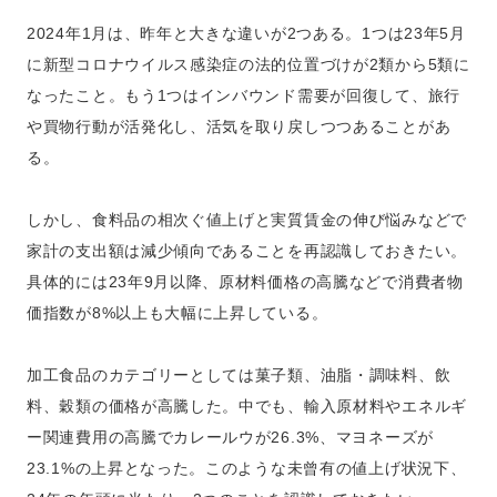
2024年1月は、昨年と大きな違いが2つある。1つは23年5月
に新型コロナウイルス感染症の法的位置づけが2類から5類に
なったこと。もう1つはインバウンド需要が回復して、旅行
や買物行動が活発化し、活気を取り戻しつつあることがあ
る。
しかし、食料品の相次ぐ値上げと実質賃金の伸び悩みなどで
家計の支出額は減少傾向であることを再認識しておきたい。
具体的には23年9月以降、原材料価格の高騰などで消費者物
価指数が8%以上も大幅に上昇している。
加工食品のカテゴリーとしては菓子類、油脂・調味料、飲
料、穀類の価格が高騰した。中でも、輸入原材料やエネルギ
ー関連費用の高騰でカレールウが26.3%、マヨネーズが
23.1%の上昇となった。このような未曾有の値上げ状況下、