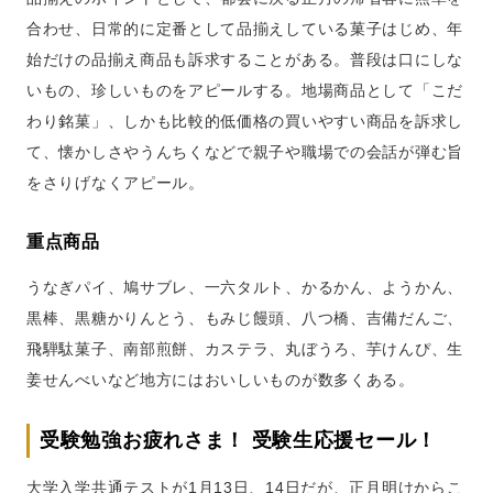
合わせ、日常的に定番として品揃えしている菓子はじめ、年
始だけの品揃え商品も訴求することがある。普段は口にしな
いもの、珍しいものをアピールする。地場商品として「こだ
わり銘菓」、しかも比較的低価格の買いやすい商品を訴求し
て、懐かしさやうんちくなどで親子や職場での会話が弾む旨
をさりげなくアピール。
重点商品
うなぎパイ、鳩サブレ、一六タルト、かるかん、ようかん、
黒棒、黒糖かりんとう、もみじ饅頭、八つ橋、吉備だんご、
飛騨駄菓子、南部煎餅、カステラ、丸ぼうろ、芋けんぴ、生
姜せんべいなど地方にはおいしいものが数多くある。
受験勉強お疲れさま！ 受験生応援セール！
大学入学共通テストが1月13日、14日だが、正月明けからこ