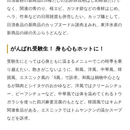
日清製粉の新商品の3種だしのお好み焼粉はじめ粉類だけで
なく、関連の青のり、桜エビ、カツオ節などの食材はじめ、
ヘラ、竹串などの日用雑貨も併売したい。カップ麺として、
日清食品の新商品のカップヌードル謎肉まみれ、東洋水産の
新商品の緑の天ぷらうどんなど。
がんばれ受験生！ 身も心もホットに！
受験生にとっては心身ともに温まるメニューでこの時季を乗
り越えたい。飽きがこないように、和風、洋風、中華風、韓
国風、エスニック風の「5風」で訴求。和風は鍋物中心とな
るが鶏肉とシイタケのおかゆなど。洋風ではクリームシチュ
ー、ビーフシチューなど。中華風では体を温めてくれるトウ
ガラシを使った四川麻婆豆腐のもとなど。韓国風ではキムチ
関連食品がある。エスニックではトムヤンクンの温かスープ
などを訴求。