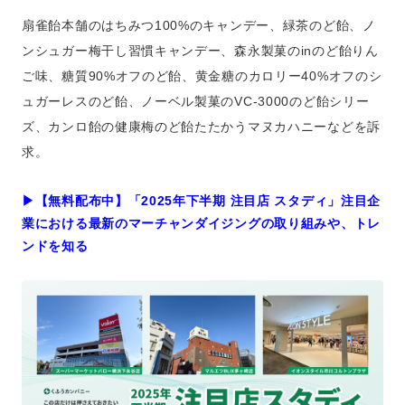
扇雀飴本舗のはちみつ100%のキャンデー、緑茶のど飴、ノ
ンシュガー梅干し習慣キャンデー、森永製菓のinのど飴りん
ご味、糖質90%オフのど飴、黄金糖のカロリー40%オフのシ
ュガーレスのど飴、ノーベル製菓のVC-3000のど飴シリー
ズ、カンロ飴の健康梅のど飴たたかうマヌカハニーなどを訴
求。
▶︎【無料配布中】「2025年下半期 注目店 スタディ」注目企
業における最新のマーチャンダイジングの取り組みや、トレ
ンドを知る