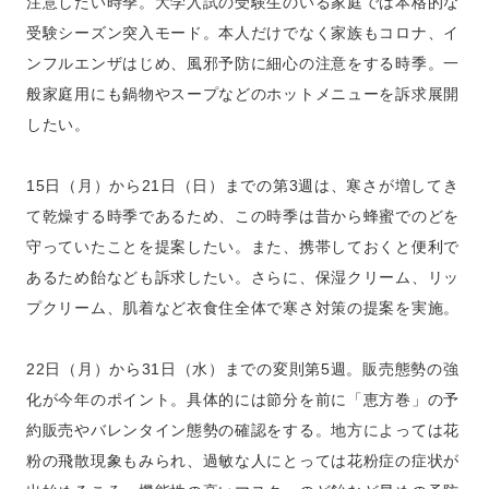
注意したい時季。大学入試の受験生のいる家庭では本格的な
受験シーズン突入モード。本人だけでなく家族もコロナ、イ
ンフルエンザはじめ、風邪予防に細心の注意をする時季。一
般家庭用にも鍋物やスープなどのホットメニューを訴求展開
したい。
15日（月）から21日（日）までの第3週は、寒さが増してき
て乾燥する時季であるため、この時季は昔から蜂蜜でのどを
守っていたことを提案したい。また、携帯しておくと便利で
あるため飴なども訴求したい。さらに、保湿クリーム、リッ
プクリーム、肌着など衣食住全体で寒さ対策の提案を実施。
22日（月）から31日（水）までの変則第5週。販売態勢の強
化が今年のポイント。具体的には節分を前に「恵方巻」の予
約販売やバレンタイン態勢の確認をする。地方によっては花
粉の飛散現象もみられ、過敏な人にとっては花粉症の症状が