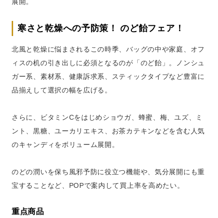
展開。
寒さと乾燥への予防策！ のど飴フェア！
北風と乾燥に悩まされるこの時季、バッグの中や家庭、オフ
ィスの机の引き出しに必須となるのが「のど飴」。ノンシュ
ガー系、素材系、健康訴求系、スティックタイプなど豊富に
品揃えして選択の幅を広げる。
さらに、ビタミンCをはじめショウガ、蜂蜜、梅、ユズ、ミ
ント、黒糖、ユーカリエキス、お茶カテキンなどを含む人気
のキャンディをボリューム展開。
のどの潤いを保ち風邪予防に役立つ機能や、気分展開にも重
宝することなど、POPで案内して買上率を高めたい。
重点商品