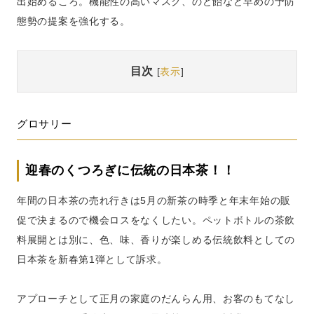
出始めるころ。機能性の高いマスク、のど飴など早めの予防
態勢の提案を強化する。
目次
[
表示
]
グロサリー
迎春のくつろぎに伝統の日本茶！！
年間の日本茶の売れ行きは5月の新茶の時季と年末年始の販
促で決まるので機会ロスをなくしたい。ペットボトルの茶飲
料展開とは別に、色、味、香りが楽しめる伝統飲料としての
日本茶を新春第1弾として訴求。
アプローチとして正月の家庭のだんらん用、お客のもてなし