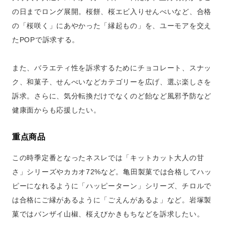
の日までロング展開。桜餅、桜エビ入りせんべいなど、合格
の「桜咲く」にあやかった「縁起もの」を、ユーモアを交え
たPOPで訴求する。
また、バラエティ性を訴求するためにチョコレート、スナッ
ク、和菓子、せんべいなどカテゴリーを広げ、選ぶ楽しさを
訴求。さらに、気分転換だけでなくのど飴など風邪予防など
健康面からも応援したい。
重点商品
この時季定番となったネスレでは「キットカット大人の甘
さ」シリーズやカカオ72%など。亀田製菓では合格してハッ
ピーになれるように「ハッピーターン」シリーズ、チロルで
は合格にご縁があるように「ごえんがあるよ」など。岩塚製
菓ではバンザイ山椒、桜えびかきもちなどを訴求したい。