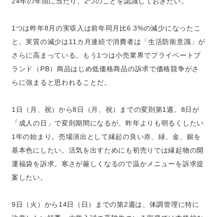
24年の年頭に当たり、2つのことを認識しておきたい。
1つは昨年8月の実収入は前年同月比6.3%の減少になったこ
と。実質の減少は11カ月連続で消費者は「生活防衛意識」が
さらに高まっている。もう1つは小売業界でプライベートブ
ランド（PB）商品はじめ低価格商品の訴求で価格競争がさ
らに強まると思われることだ。
1日（月、祝）から8日（月、祝）までの変則第1週。8日が
「成人の日」で変則期間になるが、昨年よりも明るくしたい
1年の始まり。売場演出として縁起の良い赤、緑、金、銀を
基本色にしたい。活気を出すためにも初売りでは縁起物の開
運福袋を訴求。寒さが厳しくなるので温かメニューを訴求提
案したい。
9日（火）から14日（日）までの第2週は、体調管理に特に