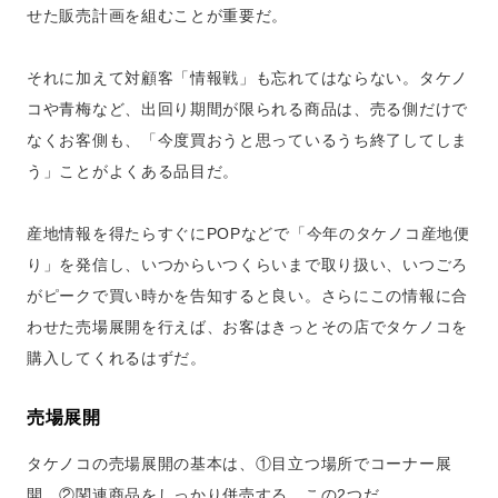
せた販売計画を組むことが重要だ。
それに加えて対顧客「情報戦」も忘れてはならない。タケノ
コや青梅など、出回り期間が限られる商品は、売る側だけで
なくお客側も、「今度買おうと思っているうち終了してしま
う」ことがよくある品目だ。
産地情報を得たらすぐにPOPなどで「今年のタケノコ産地便
り」を発信し、いつからいつくらいまで取り扱い、いつごろ
がピークで買い時かを告知すると良い。さらにこの情報に合
わせた売場展開を行えば、お客はきっとその店でタケノコを
購入してくれるはずだ。
売場展開
タケノコの売場展開の基本は、①目立つ場所でコーナー展
開、②関連商品をしっかり併売する。この2つだ。