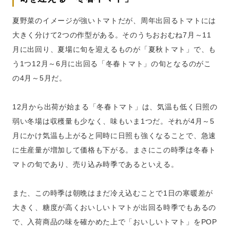
夏野菜のイメージが強いトマトだが、周年出回るトマトには
大きく分けて2つの作型がある。そのうちおおむね7月～11
月に出回り、夏場に旬を迎えるものが「夏秋トマト」で、も
う1つ12月～6月に出回る「冬春トマト」の旬となるのがこ
の4月～5月だ。
12月から出荷が始まる「冬春トマト」は、気温も低く日照の
弱い冬場は収穫量も少なく、味もいま1つだ。それが4月～5
月にかけ気温も上がると同時に日照も強くなることで、急速
に生産量が増加して価格も下がる。まさにこの時季は冬春ト
マトの旬であり、売り込み時季であるといえる。
また、この時季は朝晩はまだ冷え込むことで1日の寒暖差が
大きく、糖度が高くおいしいトマトが出回る時季でもあるの
で、入荷商品の味を確かめた上で「おいしいトマト」をPOP