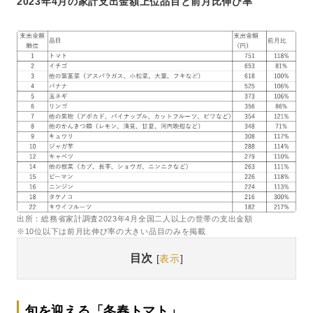
2023年4月の家計支出金額上位品目と前月比伸び率
出所：総務省家計調査2023年4月全国二人以上の世帯の支出金額
※10位以下は前月比伸び率の大きい品目のみを掲載
目次
[
表示
]
旬を迎える「冬春トマト」