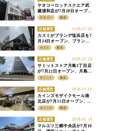
ヤオコーロッテスクエア武
蔵浦和店が7月28日オープ
ン、至近の惣菜繁盛店・武
ヤオコー
新店
蔵浦和店とは生鮮強化、で
すみ分け
店舗運営
2026.07.30
カスミがブランデ塩浜店を7
月24日オープン、ブランデ5
店目は生鮮、デリカ強化の
カスミ
新店
一方で通常店の要素も取り
入れ
店舗運営
2026.07.29
サミットストア月島3丁目店
が7月22日オープン、月島の
58階建てタワーマンション1
サミット
新店
階に生鮮強化の小商圏型店
を出店
店舗運営
2026.07.21
カインズモザイクモール港
北店が7月15日オープン、出
店強化の神奈川県、駅前
カインズ
新店
SC2階の都市型小型店
店舗運営
2026.07.16
マルエツ三郷中央店が7月10