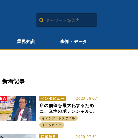
業界知識
事例・データ
新着記事
NEW
インタビュー
2026.08.07
店の価値を最大化するため
に、立地のポテンシャルに
火をつける イオンフード
イオンフードスタイル
スタイル 平田 炎社長
インタビュー
店舗運営
2026.07.31