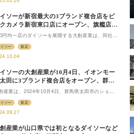
25.02.26
としても「100円均一」は多くの企業が導入する魅力
る売場になっている。 催事の移動販売からスター
イソーが新宿最大の3ブランド複合店をビ
した大創産業は、現在の100円ショップのパイオニア
クカメラ新宿東口店にオープン、旗艦店と
1社であり、圧倒的な売上高ナンバーワン企業でもあ
。現在では日本のみならず、世界26の国と地域に店
て情報発信
00円均一店のダイソーを展開する大創産業は、同社の
網を広げ、「世界中の人々の生活をワンプライスで
要ブランドの「DAISO（ダイソー）」「Standard
かに変える～感動価格、感動品質～」との社是の
ダイソー
新店
roducts by DAISO（スタンダードプロダクツバイダ
、日本発のグローバル小売業の道を歩む。 今回…
ソー）」「THREEPPY（スリーピー）」の3フォー
24.10.04
ット複合店を、東京都新宿区のビックカメラ新宿東
店内に2024年10月2日、オープンした。 新宿区には
イソーの大創産業が10月4日、イオンモー
れまでダイソー10店とスタンダードプロダクツバイ
太田に3ブランド複合店をオープン、群馬
イソー1店の合わせて11店出店していたが、今回は新
区内最大面積店舗となる。3フォーマットを合わせた
初
創産業は、2024年10月4日、群馬県太田市のショッ
場面積は約504坪（約1666㎡）。 22年4月にオープ
ングセンターのイオンモール太田専門店街に、群馬
したグローバル旗艦店の位置づけを持つマロニエゲ
ダイソー
新店
では初めてとなる「DAISO（ダイソー）」
ト銀座…
Standard Products by DAISO（スタンダードプロダ
24.09.27
ツバイダイソー）」「THREEPPY（スリーピー）」
ブランドの複合店をオープンする。 03年から出店し
創産業が山口県では初となるダイソーなど
いるダイソーは約5倍、503坪の広さの店舗に拡大。