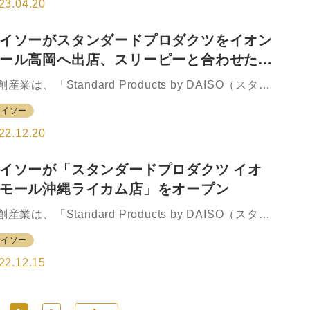
THREEPPY（スリーピー）」の九州エリアへの出店
23.04.20
拡大する。 ベーシックで洗練されたデザインを大切
した生活雑貨のブランド「Standard Products」の出
イソーがスタンダードプロダクツをイオン
を強化し、良質で心地よい商品や、サステナビリテ
ール高岡へ出店、スリーピーと合わせた複
と環境問題を意識した商品の提供を通し、豊かな社
の実現へ積極的に貢献していく。 福岡三越ラシック
店
創産業は、「Standard Products by DAISO（スタン
岡天神（福岡県福岡市）に3ブランドの複合店を出店
ードプロダクツ バイ ダイソー）」と、今回の出店に
023年4月28日（金）、3ブランドの複合店として「福
ダイソー
わせてリニューアルした「THREEPPY（スリーピ
三越ラ…
）」を富山県高岡市のイオンモール高岡へ、2022年
22.12.20
2月21日（水）に北陸初の2ブランド複合店としてワ
フロアに出店する。 Standard Products イオンモー
イソーが「スタンダードプロダクツ イオ
高岡店では、国内産業とのコラボレーションで誕生
モール沖縄ライカム店」をオープン
た、和歌山県有田市の日出（ひので）手袋工業と作
たカラー軍手・カラー軍足を発売する。 このほか、
創産業は、「Standard Products by DAISO（スタン
フトにぴったりな木製の玩具やフレグランスアイテ
ードプロダクツ バイ ダイソー」を、沖縄県中頭郡
など、生活に取り入れやすいベーシックで洗練され
ダイソー
なかがみぐん）のイオンモール沖縄ライカムへ2022
デザイ…
12月16日（金）に出店する。 Standard Productsイ
22.12.15
ンモール沖縄ライカム店では、環境に配慮したイン
綿リサイクルコットンシリーズや、ギフトにぴった
なフレグランスアイテム、国内産業とのコラボレー