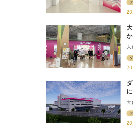
1
「
S
ダ
20
「
リ
大
降
か
通
新
で
大
「
ど
回
ー
ブ
店
20
O
ナ
ダ
ク
に
ー
も
拠
大
は
ト
ま
GD
D
庫
20
目