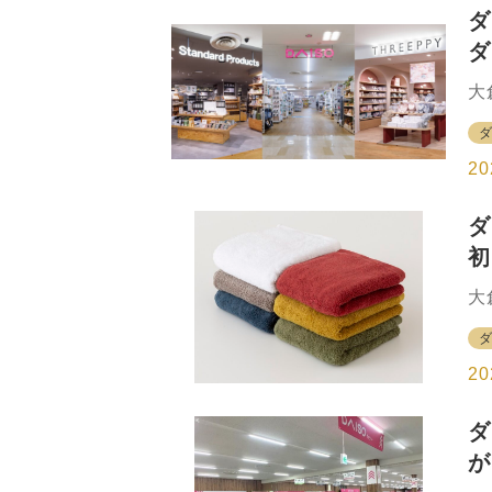
G
ダ
と
ダ
建
AS
初
大
入
ン
稼
b
を
20
他
の
ダ
店
初
と
の
同
大
ナ
「
ス
ク
ラ
「
20
ー
す
ダ
な
が
へ
（