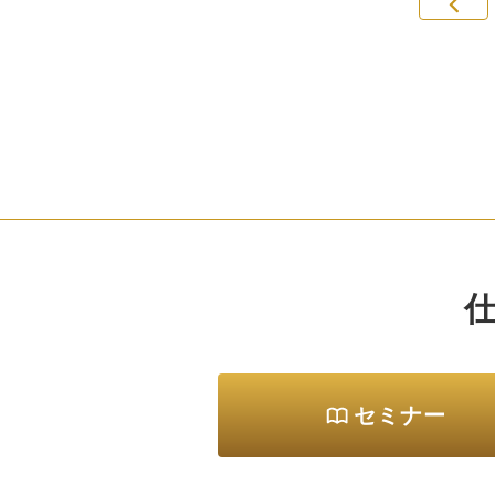
シ
洗
2
だ
セミナー