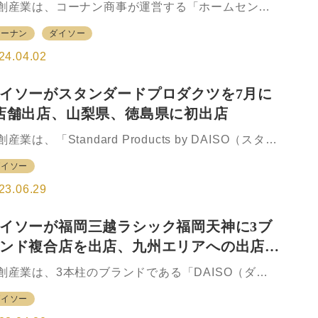
創産業は、コーナン商事が運営する「ホームセンタ
シンガポールと国内13県に計17店舗を出店し、120
コーナン」への出店が、4月3日にオープンするコー
舗に拡大する予定だ。大創産業では、…
コーナン
ダイソー
ン名張店（三重県名張市）で100店舗目となると発表
た。 生活必需品からコスメ、ホビーなどを広く取り
24.04.02
うDAISO（ダイソー）と、DIY（ドゥ・イット・ユ
セルフ）、家庭用品からカー&レジャーまで幅広く取
イソーがスタンダードプロダクツを7月に
そろえるホームセンターコーナンは、それぞれの専
店舗出店、山梨県、徳島県に初出店
性を生かし多様化するお客のニーズに対応する目的
2000年に販売代理店契約を締結。 コーナンの売場に
創産業は、「Standard Products by DAISO（スタン
イソーの商品を加えたことで、女性客の増加が見ら
ードプロダクツ バイ ダイソー」を、2023年7月に8
た他、導入店舗平均で客数が15%増加するなど顧客
ダイソー
舗出店し、国内出店数は同月末までに合計73店舗と
、売上額拡大の成果につながっているとい…
る。 出店エリアは、初出店の徳島県、山梨県も含
23.06.29
、7月末で33都道府県となる。大創産業では、
tandard Productsの出店拡大を通して、良質で心地よ
イソーが福岡三越ラシック福岡天神に3ブ
商品や、サステナビリティと環境問題を意識した商
ンド複合店を出店、九州エリアへの出店を
の提供をすすめ、豊かな社会の実現へ積極的に貢献
ていく。 Standard Products 2023年7月出店概要
大
創産業は、3本柱のブランドである「DAISO（ダイ
山梨県甲府市、徳島県徳島市に初出店・7月に8店舗
ー）」、「Standard Products by DAISO（スタンダ
店、月間出店数として最大・7月末で33都…
ダイソー
ドプロダクツ バイ ダイソー、」、および