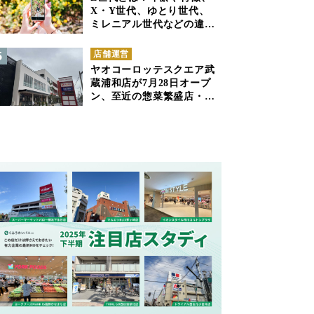
X・Y世代、ゆとり世代、
ミレニアル世代などの違い
と併せて解説
店舗運営
ヤオコーロッテスクエア武
蔵浦和店が7月28日オープ
ン、至近の惣菜繁盛店・武
蔵浦和店とは生鮮強化、で
すみ分け