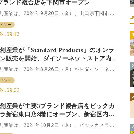
ブランド複合店を下関市オープン
活必需品のダイソー、国内生産者と生活者をつなぐ
ステナブルな商品を展開するスタンダードプロダク
創産業は、2024年9月20日（金）、山口県下関市の
バイダイソー、「大人可愛い」雑貨を追求するスリ
ョッピングセンター「シーモール」に、山口県では
ピーがワンフロアに集結し、買物の利便性を高める
ダイソー
めてとなる「DAISO（ダイソー）」、
共に地域住民の暮らしに貢献す…
StandardProductsbyDAISO（スタンダードプロダク
24.09.13
バイダイソー、以下「StandardProducts」）」、
THREEPPY（スリーピー）」3ブランドの複合店を
創産業が「Standard Products」のオンラ
ープンする。 出店を記念して、オープン日の9月20
ン販売を開始、ダイソーネットストア内に
はバスソルトのプレゼントキャンペーンを行う。 今
オープンする3ブランドの複合店は、現在のDAISO
創産業は、2024年8月26日（月）からダイソーネッ
ーモール下関店の1.6倍の総面積で、3ブランド合計
ストア内で「StandardProductsbyDAISO（スタンダ
88坪の広さだ。JR下関駅前の便利な立地にあるシー
ダイソー
ドプロダクツバイダイソー、以下
ールに、暮ら…
StandardProducts」）」の約100アイテムのオンラ
24.09.02
ン販売を開始した。 StandardProductsの約2,000ア
テムの中から、特に人気の高い国内地場産業とコラ
創産業が主要3ブランド複合店をビックカ
した包丁やフェイスマスク、ディフューザー、エコ
ラ新宿東口店8階にオープン、新宿区内最
ッグなどを厳選して取り扱う。また、ダイソーネッ
ストアでの買い物を気軽に楽しんでもらえるよう、1
面積
創産業は、2024年10月2日（水）、ビックカメラ新
の注文の最低購入金額を2024年8月22日（木）に、
東口店8階に、大創産業の主要な3ブランドである