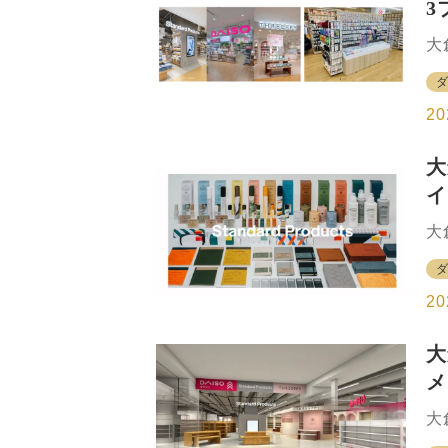
3
生
サ
大
ツ
シ
ー
初
と
「
20
ツ
「
大
オ
イ
日
回
て
大
シ
ト
5
ー
モ
「
20
イ
イ
大
ボ
メ
バ
ト
大
大
回
宿