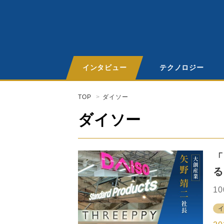
インタビュー
テクノロジー
TOP
ダイソー
ダイソー
「
る
1
日
の
す