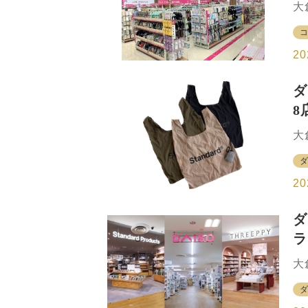
大
に
ー
店
ナ
し
20
扱
ア
ダ
り
8
門
で
大
ダ
ダ
れ
店
層
な
20
め
S
ダ
い
ラ
品
し
拡
大
・
ソ
出
ー