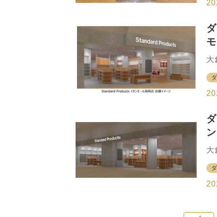
「
20
を
に
ダ
店
モ
ィ
会
合
大
福
ダ
2
あ
岡
ー
20
1
ン
ダ
ル
ン
し
っ
大
ギ
ダ
ム
（
た
年
20
オ
ド
り