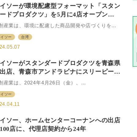
DC」は、首都クアラルンプールから車で約1時間の
イソーが環境配慮型フォーマット「スタン
ころにあるマレーシア最大の港を有するインダ島に
ードプロダクツ」を5月に4店オープン、
設予定。大創産業としては最大の自動倉庫となる。
RS（Automated Storage Retrieval System、自動
出店の台湾含め123店体制に拡大
創産業は、環境に配慮した商品開発や店づくりをコ
出庫システム）をはじめとする最新技術を導入し、
セプトとするフォーマットの「Standard Products
働後には、東南アジア、中東圏22の国と地域に…
ダイソー
台湾
y DAISO（スタンダードプロダクツバイダイソー）
、2024年5月に栃木県、宮崎県に初出店する。この
24.05.07
、県内10店目となる神奈川県、同3店目になる台湾へ
出店を含め、5月は合計4店を出店。 5月末時点での
イソーがスタンダードプロダクツを青森県
数は国内が35都道府県に合計123店、海外を含める
出店、青森市アンドラビナにスリーピーと
129店に拡大する。 同時に、新商品としてこれから
アウトドアシーズンに向け、撥水性、耐久性のある
時出店
創産業は、2024年4月26日（金）、
イロンシリーズのバッグやポーチ6アイテムを全国の
StandardProducts by DAISO（スタンダードプロダ
タンダードプロダクツで順次発売開始する。人気カ
ダイソー
ツ バイ ダイソー」を、青森県青森市の
ーのテラコッタやグレーな…
&LOVINA（アンドラビナ）」へ、「DAISO（ダイソ
24.04.11
）」、「THREEPPY（スリーピー）」と同時に出店
る。Standard Productsの青森県への出店は初めてと
イソー、ホームセンターコーナンへの出店
る。 Standard Productsは2021年3月に東京・渋谷
100店に、代理店契約から24年
1号店をオープンして以降、国内37都道府県と海外
シンガポール・台湾）に出店している。2024年4月