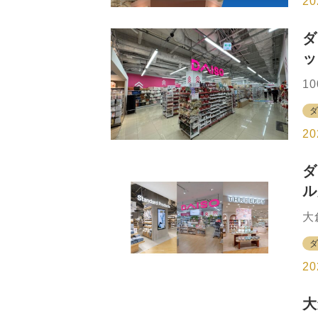
20
ど
あ
ダ
ト
ッ
の
る
し
1
舗
主
豊
P
下
イ
20
マ
口
ダ
こ
ル
ダ
宿
県
大
売
ピ
ン
県
ー
「
20
ク
3
大
て