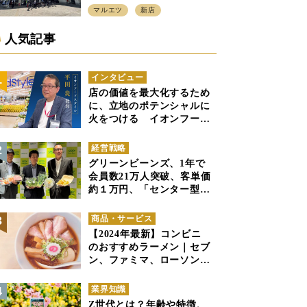
プン、「アーバン500坪モデ
マルエツ
新店
ル」の実験を集大成、駅前
立地受け、寿司を象徴に
人気記事
インタビュー
店の価値を最大化するため
に、立地のポテンシャルに
火をつける イオンフード
スタイル 平田 炎社長
経営戦略
グリーンビーンズ、1年で
会員数21万人突破、客単価
約１万円、「センター型の
ネットスーパー」は日本で
も成立できるか
商品・サービス
【2024年最新】コンビニ
のおすすめラーメン｜セブ
ン、ファミマ、ローソンの
商品紹介
業界知識
Z世代とは？年齢や特徴、