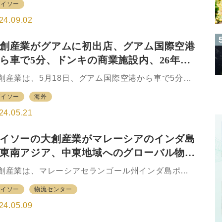
,100円（税込）から770円（税込）に引き下げた。
ダイソー
DAISO」、「StandardProductsbyDAISO（スタン
t…
ードプロダクツバイダイソー、以下
24.09.02
StandardProducts」）」および「THREEPPY（ス
ーピー）」を同時にオープンする。 新宿は1日の乗
創産業がグアムに初出店、グアム国際空港
客数が世界最多の巨大ターミナル駅を有し、通勤・
ら車で5分、ドンキの商業施設内、26年ま
学から観光まで幅広い客層が訪れる街だ。DAISOは
宿区内に10店舗を出店しているが、
に5店体制目指す
創産業は、5月18日、グアム国際空港から車で5分ほ
THREEPPY」および3ブランドの複合店の出店は今
に位置するショッピングモールに、DAISO（ダイソ
が初めてとなり、新宿区内最大面積の店舗となる。3
ダイソー
海外
）のグアム1号店として、「DAISO Village of Donki
ランドを買いまわりながら、ゆった…
」をオープンしたと発表した。 出店したVILLAGE
24.05.21
F DONKIは、パン・パシフィック・インターナショ
ルホールディングスグループのパン・パシフィッ
イソーの大創産業がマレーシアのインダ島
・リテールマネジメント（グアム）が 4月25日にオ
東南アジア、中東地域へのグローバル物流
プンした商業施設。グアム中心部のタモンエリアへ
車で10分ほどとアクセスのよい立地だという。 今回
点を新設、2027年春稼働
創産業は、マレーシアセランゴール州インダ島ポー
大創産業としてグアム初出店となる。今後、2026年
クランに約12万㎡の大型自動倉庫「マレーシア新
でにグアムで5店の展開を目指す。Village of
ダイソー
物流センター
C（Global Distribution Center、広域へ配送する在
onk…
保管型物流センター）」を着工、2027年春の稼働を
24.05.09
指し工事を開始したと発表した。 「マレーシア新