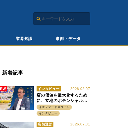
業界知識
事例・データ
新着記事
NEW
インタビュー
2026.08.07
店の価値を最大化するため
に、立地のポテンシャルに
火をつける イオンフード
イオンフードスタイル
スタイル 平田 炎社長
インタビュー
店舗運営
2026.07.31