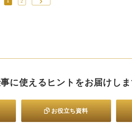
1
2
ョン商品など、生活に取り入れやすいベーシックで
練されたデザインの日用品を取り扱う。商品は約
,000品を取り揃え、今後も毎月約100品を展開予定
。 Standard Products（スタンダードプロダク…
仕事に使えるヒントをお届けしま
お役立ち資料