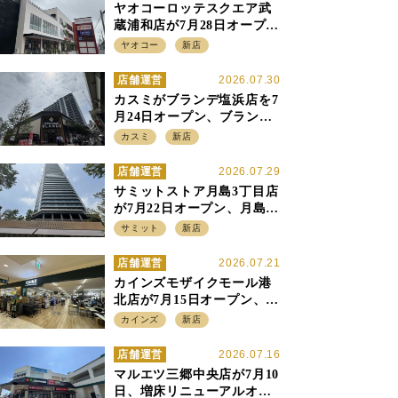
ヤオコーロッテスクエア武
蔵浦和店が7月28日オープ
ン、至近の惣菜繁盛店・武
ヤオコー
新店
蔵浦和店とは生鮮強化、で
すみ分け
店舗運営
2026.07.30
カスミがブランデ塩浜店を7
月24日オープン、ブランデ5
店目は生鮮、デリカ強化の
カスミ
新店
一方で通常店の要素も取り
入れ
店舗運営
2026.07.29
サミットストア月島3丁目店
が7月22日オープン、月島の
58階建てタワーマンション1
サミット
新店
階に生鮮強化の小商圏型店
を出店
店舗運営
2026.07.21
カインズモザイクモール港
北店が7月15日オープン、出
店強化の神奈川県、駅前
カインズ
新店
SC2階の都市型小型店
店舗運営
2026.07.16
マルエツ三郷中央店が7月10
日、増床リニューアルオー