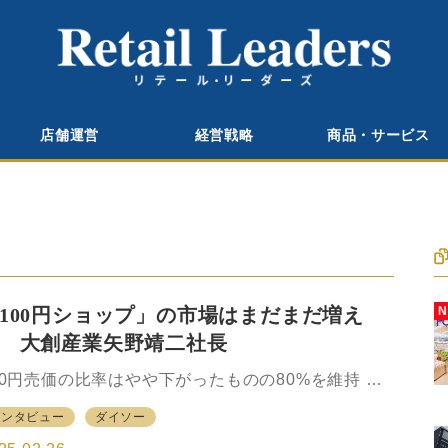
店舗運営
経営戦略
商品・サービス
100円ショップ」の市場はまだまだ増え
 大創産業矢野靖二社長
00円売価の比率はやや下がったものの80%を維持
本では、100円（本体価格、以下同）ショップは日常
インタビュー
ダイソー
買物の場としてすっかり定着している。店全体を表
「業態」としてだけでなく、例えば1つのコーナーな