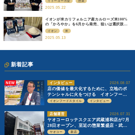
イトーヨーカ堂
惣菜
2025.05.22
イオンが米カリフォルニア産カルローズ米100%
の「かろやか」を6月から発売、狙いは選択肢の
提供
イオン
米
2025.05.13
新着記事
NEW
インタビュー
2026.08.07
店の価値を最大化するために、立地のポ
テンシャルに火をつける イオンフード
スタイル 平田 炎社長
イオンフードスタイル
インタビュー
店舗運営
2026.07.31
ヤオコーロッテスクエア武蔵浦和店が7月
28日オープン、至近の惣菜繁盛店・武蔵
浦和店とは生鮮強化、ですみ分け
ヤオコー
新店