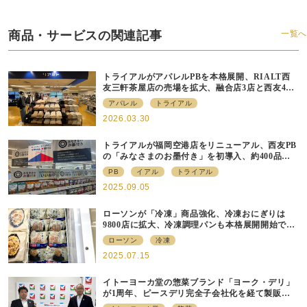
商品・サービスの関連記事
一覧へ
トライアルがアパレルPBを本格展開、RIALT西
友三軒茶屋店の売場を拡大、融合店3店と西友40
店にも商品導入へ
アパレル
トライアル
2026.03.30
トライアルが福岡空港店をリニューアル、⻄友PB
の「みなさまのお墨付き」を初導⼊、約400品⽬
を販売
PB
イアル
トライアル
2025.09.05
ローソンが「冷凍」商品強化、冷凍おにぎりは
9800店に拡大、冷凍調理パンも本格展開開始で約
700店での展開へ
ローソン
冷凍
2025.07.15
イトーヨーカ堂の惣菜ブランド「ヨーク・デリ」
が1周年、ピースデリ完全子会社化を経て製販連
携強化の現在地