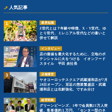
人気記事
業界知識
Z世代とは？年齢や特徴、X・Y世代、ゆ
とり世代、ミレニアル世代などの違いと
併せて解説
インタビュー
店の価値を最大化するために、立地のポ
テンシャルに火をつける イオンフード
スタイル 平田 炎社長
店舗運営
ヤオコーロッテスクエア武蔵浦和店が7月
28日オープン、至近の惣菜繁盛店・武蔵
浦和店とは生鮮強化、ですみ分け
経営戦略
グリーンビーンズ、1年で会員数21万人突
破、客単価約１万円、「センター型のネ