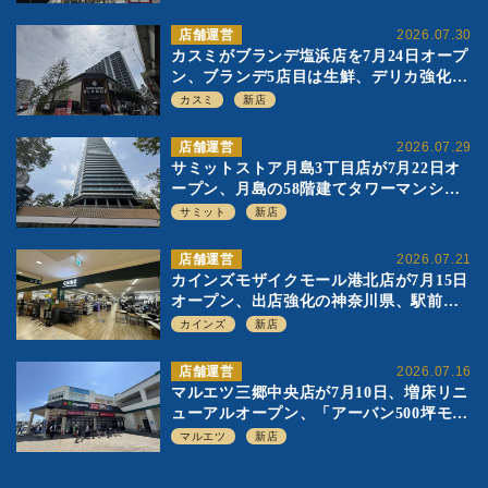
店舗運営
2026.07.30
カスミがブランデ塩浜店を7月24日オープ
ン、ブランデ5店目は生鮮、デリカ強化の
一方で通常店の要素も取り入れ
カスミ
新店
店舗運営
2026.07.29
サミットストア月島3丁目店が7月22日オ
ープン、月島の58階建てタワーマンショ
ン1階に生鮮強化の小商圏型店を出店
サミット
新店
店舗運営
2026.07.21
カインズモザイクモール港北店が7月15日
オープン、出店強化の神奈川県、駅前
SC2階の都市型小型店
カインズ
新店
店舗運営
2026.07.16
マルエツ三郷中央店が7月10日、増床リニ
ューアルオープン、「アーバン500坪モデ
ル」の実験を集大成、駅前立地受け、寿
マルエツ
新店
司を象徴に