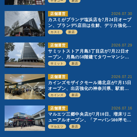
ヤオコー
新店
店舗運営
2026.07.30
カスミがブランデ塩浜店を7月24日オープ
ン、ブランデ5店目は生鮮、デリカ強化の
一方で通常店の要素も取り入れ
カスミ
新店
店舗運営
2026.07.29
サミットストア月島3丁目店が7月22日オ
ープン、月島の58階建てタワーマンショ
ン1階に生鮮強化の小商圏型店を出店
サミット
新店
店舗運営
2026.07.21
カインズモザイクモール港北店が7月15日
オープン、出店強化の神奈川県、駅前
SC2階の都市型小型店
カインズ
新店
店舗運営
2026.07.16
マルエツ三郷中央店が7月10日、増床リニ
ューアルオープン、「アーバン500坪モデ
ル」の実験を集大成、駅前立地受け、寿
マルエツ
新店
司を象徴に