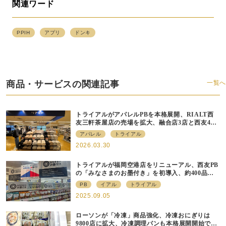
関連ワード
PPIH
アプリ
ドンキ
商品・サービスの関連記事
一覧へ
トライアルがアパレルPBを本格展開、RIALT西
友三軒茶屋店の売場を拡大、融合店3店と西友40
店にも商品導入へ
アパレル
トライアル
2026.03.30
トライアルが福岡空港店をリニューアル、⻄友PB
の「みなさまのお墨付き」を初導⼊、約400品⽬
を販売
PB
イアル
トライアル
2025.09.05
ローソンが「冷凍」商品強化、冷凍おにぎりは
9800店に拡大、冷凍調理パンも本格展開開始で約