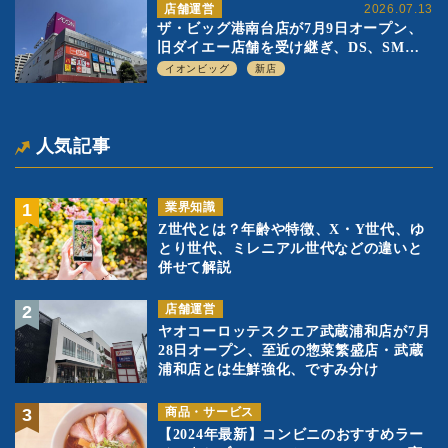
店舗運営
2026.07.13
ザ・ビッグ港南台店が7月9日オープン、
旧ダイエー店舗を受け継ぎ、DS、SM激
戦区にイオンビッグが出店へ
イオンビッグ
新店
人気記事
業界知識
Z世代とは？年齢や特徴、X・Y世代、ゆ
とり世代、ミレニアル世代などの違いと
併せて解説
店舗運営
ヤオコーロッテスクエア武蔵浦和店が7月
28日オープン、至近の惣菜繁盛店・武蔵
浦和店とは生鮮強化、ですみ分け
商品・サービス
【2024年最新】コンビニのおすすめラー