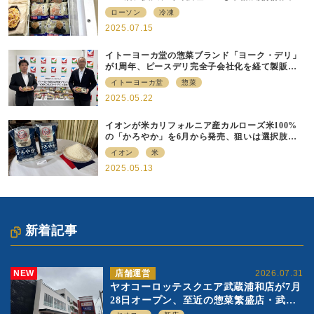
700店での展開へ
ローソン
冷凍
2025.07.15
イトーヨーカ堂の惣菜ブランド「ヨーク・デリ」
が1周年、ピースデリ完全子会社化を経て製販連
携強化の現在地
イトーヨーカ堂
惣菜
2025.05.22
イオンが米カリフォルニア産カルローズ米100%
の「かろやか」を6月から発売、狙いは選択肢の
提供
イオン
米
2025.05.13
新着記事
NEW
店舗運営
2026.07.31
ヤオコーロッテスクエア武蔵浦和店が7月
28日オープン、至近の惣菜繁盛店・武蔵
浦和店とは生鮮強化、ですみ分け