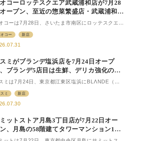
オコーロッテスクエア武蔵浦和店が7月28
、ダイエーの関東事業とイオンマーケットが統合し
オープン、至近の惣菜繁盛店・武蔵浦和店
イオンフードスタイルが発足した。首都圏を展開エ
アとし、全店の約半数を東京都23区内に置く、立地
は生鮮強化、ですみ分け
オコーは7月28日、さいたま市南区にロッテスクエア
値の高い店舗網を持つ。イオングループにおける首
蔵浦和店をオープンした。JR埼京線、武蔵野線の武
圏スーパーマーケット（SM）の中核を担うU.S.M.H
ヤオコー
新店
浦和駅から南に約0.6km、駅西口から徒歩約8分の商
ループの一角でもある。 新組織は「うれし…
施設「ロッテスクエア」の2階に出店。同施設は、も
26.07.31
もとロッテの社員寮、研修センターがあった場所と
う。土地、建物の開発はロッテ不動産が手がけ、こ
スミがブランデ塩浜店を7月24日オープ
をヤオコーがマスターリースの形で借り受け、テナ
、ブランデ5店目は生鮮、デリカ強化の一
トを誘致して自らも核店として出店した。 ロッテス
エアには、ヤオコーの他、1階に証明写真機とコメダ
で通常店の要素も取り入れ
スミは7月24日、東京都江東区塩浜にBLΛNDE（ブ
琲店、2階にセブン銀行のATM、3階に家電専門店の
ンデ）塩浜店をオープンした。東京メトロ東西線木
ジマ、歯科クリニック、整骨院、調剤薬局などが入
カスミ
新店
駅の徒歩圏、都営バスのバス停にも近い利便性の高
。テナントの多くは8月上旬以降、クリニック関連
マンションの1階に位置する。ただし、木場駅からは
26.07.30
…
歩約9分、都営バス塩浜二丁目、塩浜橋から徒歩約4
といった距離で、「駅近」といった立地ではない。
ミットストア月島3丁目店が7月22日オー
辺はオフィスや工場、生活圏が混在する人口密集地
ン、月島の58階建てタワーマンション1階
で、40〜50代のファミリー層が多く暮らす。同店は
ランデフォーマットとして5店目、東京都の店として
生鮮強化の小商圏型店を出店
ミットは7月22日、東京都中央区月島にサミットスト