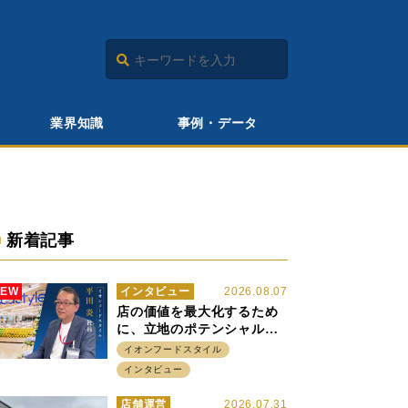
業界知識
事例・データ
新着記事
NEW
インタビュー
2026.08.07
店の価値を最大化するため
に、立地のポテンシャルに
火をつける イオンフード
イオンフードスタイル
スタイル 平田 炎社長
インタビュー
店舗運営
2026.07.31