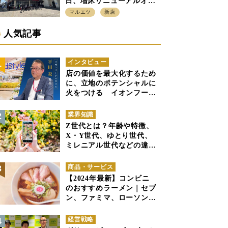
日、増床リニューアルオー
プン、「アーバン500坪モデ
マルエツ
新店
ル」の実験を集大成、駅前
立地受け、寿司を象徴に
人気記事
インタビュー
店の価値を最大化するため
に、立地のポテンシャルに
火をつける イオンフード
スタイル 平田 炎社長
業界知識
Z世代とは？年齢や特徴、
X・Y世代、ゆとり世代、
ミレニアル世代などの違い
と併せて解説
商品・サービス
【2024年最新】コンビニ
のおすすめラーメン｜セブ
ン、ファミマ、ローソンの
商品紹介
経営戦略