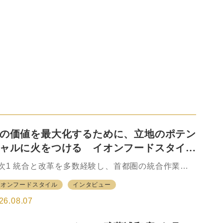
の価値を最大化するために、立地のポテン
ャルに火をつける イオンフードスタイ
 平田 炎社長
次1 統合と改革を多数経験し、首都圏の統合作業に
手2 買上点数が高い、お客にとっての「メインの
イオンフードスタイル
インタビュー
」になる3 U.S.M.Hにとどまらず、イオングループ
も連携4 『ライフスタイル』から『マインドスタイ
26.08.07
』へ 統合と改革を多数経験し、首都圏の統合作業に
手 2026年3月1日、マックスバリュ関東を母体