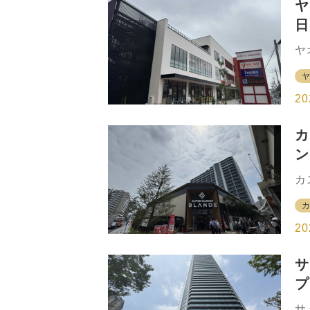
ヤ
に
日
て
リ
と
ヤ
価
武
都
蔵
グ
業
20
と
い
カ
れ
ン
ン
ク
方
カ
珈
ラ
ノ
場
る
い
20
は
徒
分
サ
周
プ
区
ブ
に
サ