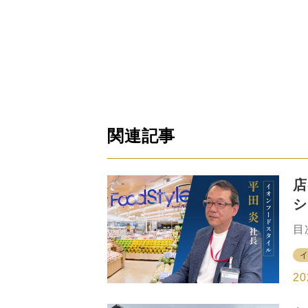
関連記事
店
シ
ル
目
着
店
で
20
ル
着