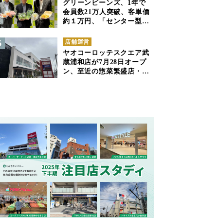
グリーンビーンズ、1年で
会員数21万人突破、客単価
約１万円、「センター型の
ネットスーパー」は日本で
も成立できるか
店舗運営
ヤオコーロッテスクエア武
蔵浦和店が7月28日オープ
ン、至近の惣菜繁盛店・武
蔵浦和店とは生鮮強化、で
すみ分け