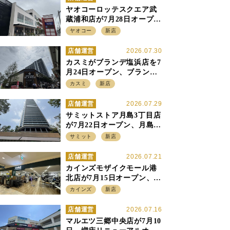
ヤオコーロッテスクエア武
蔵浦和店が7月28日オープ
ン、至近の惣菜繁盛店・武
ヤオコー
新店
蔵浦和店とは生鮮強化、で
すみ分け
店舗運営
2026.07.30
カスミがブランデ塩浜店を7
月24日オープン、ブランデ5
店目は生鮮、デリカ強化の
カスミ
新店
一方で通常店の要素も取り
入れ
店舗運営
2026.07.29
サミットストア月島3丁目店
が7月22日オープン、月島の
58階建てタワーマンション1
サミット
新店
階に生鮮強化の小商圏型店
を出店
店舗運営
2026.07.21
カインズモザイクモール港
北店が7月15日オープン、出
店強化の神奈川県、駅前
カインズ
新店
SC2階の都市型小型店
店舗運営
2026.07.16
マルエツ三郷中央店が7月10