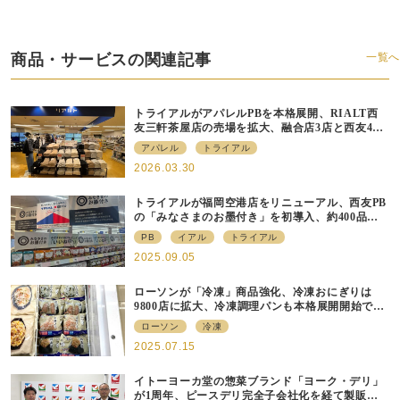
商品・サービスの関連記事
一覧へ
トライアルがアパレルPBを本格展開、RIALT西
友三軒茶屋店の売場を拡大、融合店3店と西友40
店にも商品導入へ
アパレル
トライアル
2026.03.30
トライアルが福岡空港店をリニューアル、⻄友PB
の「みなさまのお墨付き」を初導⼊、約400品⽬
を販売
PB
イアル
トライアル
2025.09.05
ローソンが「冷凍」商品強化、冷凍おにぎりは
9800店に拡大、冷凍調理パンも本格展開開始で約
700店での展開へ
ローソン
冷凍
2025.07.15
イトーヨーカ堂の惣菜ブランド「ヨーク・デリ」
が1周年、ピースデリ完全子会社化を経て製販連