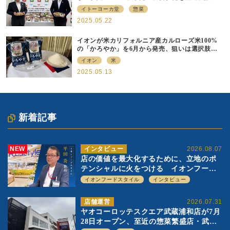
携強化の現在地
イトーヨーカ堂
惣菜
2025.05.22
イオンが米カリフォルニア産カルローズ米100%
の「かろやか」を6月から発売、狙いは選択肢の
提供
イオン
米
2025.05.13
新着記事
NEW
インタビュー
2026.08.07
店の価値を最大化するために、立地のポ
テンシャルに火をつける イオンフード
スタイル 平田 炎社長
イオンフードスタイル
インタビュー
店舗運営
2026.07.31
ヤオコーロッテスクエア武蔵浦和店が7月
28日オープン、至近の惣菜繁盛店・武蔵