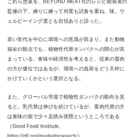
これら惣菜を、BEYOND MEAT社のレシピ開発者の
監修の下、練りに練って何度も試食を重ね、味、ウ
ェルビーイング度とも自信ありと語った。
若い世代を中心に環境への意識が高まり、また動物
福祉の観点でも、植物性代替タンパクへの関心が高
まっている。食味や経済性を考えると、従来の畜肉
の方が優位ではあるが、環境への負荷をどう天秤に
かけていくかという選択となる。
また、グローバル市場で植物性タンパクの動向を見
ると、乳代替は伸びを続けているが、畜肉代替の方
は食味の面で少々足踏み状態というところである
（Good Food Institute、
https://gfi.org/marketresearch/
）。