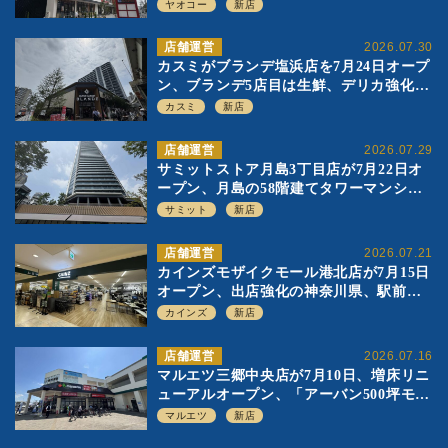
浦和店とは生鮮強化、ですみ分け
ヤオコー
新店
店舗運営
2026.07.30
カスミがブランデ塩浜店を7月24日オープ
ン、ブランデ5店目は生鮮、デリカ強化の
一方で通常店の要素も取り入れ
カスミ
新店
店舗運営
2026.07.29
サミットストア月島3丁目店が7月22日オ
ープン、月島の58階建てタワーマンショ
ン1階に生鮮強化の小商圏型店を出店
サミット
新店
店舗運営
2026.07.21
カインズモザイクモール港北店が7月15日
オープン、出店強化の神奈川県、駅前
SC2階の都市型小型店
カインズ
新店
店舗運営
2026.07.16
マルエツ三郷中央店が7月10日、増床リニ
ューアルオープン、「アーバン500坪モデ
ル」の実験を集大成、駅前立地受け、寿
マルエツ
新店
司を象徴に