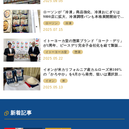
2025.09.05
ローソンが「冷凍」商品強化、冷凍おにぎりは
9800店に拡大、冷凍調理パンも本格展開開始で約
700店での展開へ
ローソン
冷凍
2025.07.15
イトーヨーカ堂の惣菜ブランド「ヨーク・デリ」
が1周年、ピースデリ完全子会社化を経て製販連
携強化の現在地
イトーヨーカ堂
惣菜
2025.05.22
イオンが米カリフォルニア産カルローズ米100%
の「かろやか」を6月から発売、狙いは選択肢の
提供
イオン
米
2025.05.13
新着記事