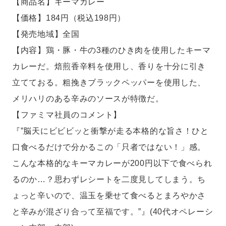
【商品名】キーマカレー
【価格】184円（税込198円）
【発売地域】全国
【内容】鶏・豚・牛の3種のひき肉を使用したキーマ
カレーだ。焙煎香辛料を使用し、香りを十分に引き
立てておる。粗挽きブラックペッパーを使用した、
メリハリのある辛みのソースが特徴だ。
【ファミマ社員のコメント】
『”脳天にビビビッと衝撃が走る本格的な旨さ！ひと
口食べるだけで分かるこの「只者ではない！」感。
こんな本格的なキーマカレーが200円以下で食べられ
るのか…？思わずレシートを二度見してしまう。ち
ょっと辛いので、温玉を乗せて食べるとまろやかさ
と辛みが混ざり合って至福です。”』(40代オペレーシ