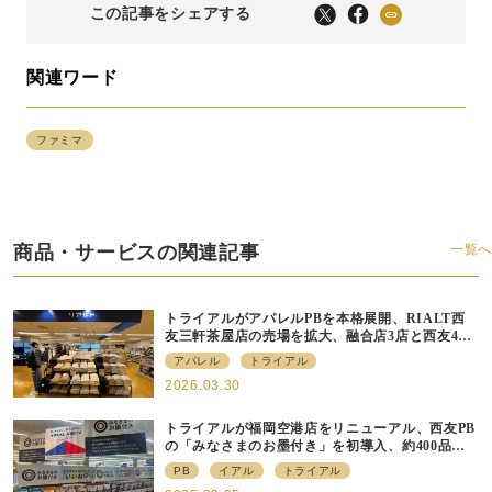
この記事をシェアする
関連ワード
ファミマ
商品・サービスの関連記事
一覧へ
トライアルがアパレルPBを本格展開、RIALT西
友三軒茶屋店の売場を拡大、融合店3店と西友40
店にも商品導入へ
アパレル
トライアル
2026.03.30
トライアルが福岡空港店をリニューアル、⻄友PB
の「みなさまのお墨付き」を初導⼊、約400品⽬
を販売
PB
イアル
トライアル