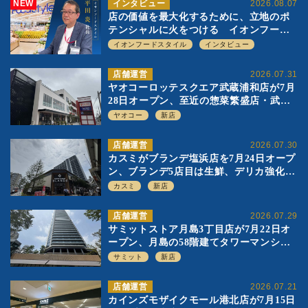
NEW
インタビュー
2026.08.07
店の価値を最大化するために、立地のポ
テンシャルに火をつける イオンフード
スタイル 平田 炎社長
イオンフードスタイル
インタビュー
店舗運営
2026.07.31
ヤオコーロッテスクエア武蔵浦和店が7月
28日オープン、至近の惣菜繁盛店・武蔵
浦和店とは生鮮強化、ですみ分け
ヤオコー
新店
店舗運営
2026.07.30
カスミがブランデ塩浜店を7月24日オープ
ン、ブランデ5店目は生鮮、デリカ強化の
一方で通常店の要素も取り入れ
カスミ
新店
店舗運営
2026.07.29
サミットストア月島3丁目店が7月22日オ
ープン、月島の58階建てタワーマンショ
ン1階に生鮮強化の小商圏型店を出店
サミット
新店
店舗運営
2026.07.21
カインズモザイクモール港北店が7月15日