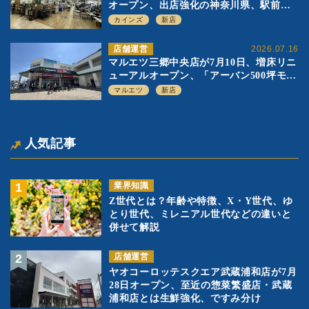
オープン、出店強化の神奈川県、駅前
SC2階の都市型小型店
カインズ
新店
店舗運営
2026.07.16
マルエツ三郷中央店が7月10日、増床リニ
ューアルオープン、「アーバン500坪モデ
ル」の実験を集大成、駅前立地受け、寿
マルエツ
新店
司を象徴に
人気記事
業界知識
Z世代とは？年齢や特徴、X・Y世代、ゆ
とり世代、ミレニアル世代などの違いと
併せて解説
店舗運営
ヤオコーロッテスクエア武蔵浦和店が7月
28日オープン、至近の惣菜繁盛店・武蔵
浦和店とは生鮮強化、ですみ分け