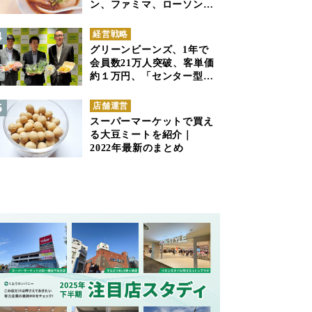
ン、ファミマ、ローソンの
商品紹介
経営戦略
グリーンビーンズ、1年で
会員数21万人突破、客単価
約１万円、「センター型の
ネットスーパー」は日本で
も成立できるか
店舗運営
スーパーマーケットで買え
る大豆ミートを紹介｜
2022年最新のまとめ