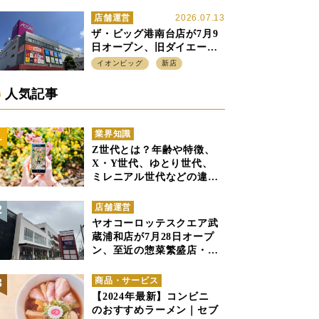
ル」の実験を集大成、駅前
立地受け、寿司を象徴に
店舗運営
2026.07.13
ザ・ビッグ港南台店が7月9
日オープン、旧ダイエー店
舗を受け継ぎ、DS、SM激
イオンビッグ
新店
戦区にイオンビッグが出店
へ
人気記事
業界知識
Z世代とは？年齢や特徴、
X・Y世代、ゆとり世代、
ミレニアル世代などの違い
と併せて解説
店舗運営
ヤオコーロッテスクエア武
蔵浦和店が7月28日オープ
ン、至近の惣菜繁盛店・武
蔵浦和店とは生鮮強化、で
すみ分け
商品・サービス
【2024年最新】コンビニ
のおすすめラーメン｜セブ