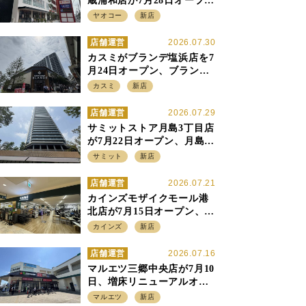
蔵浦和店が7月28日オープ
ン、至近の惣菜繁盛店・武
ヤオコー
新店
蔵浦和店とは生鮮強化、で
すみ分け
店舗運営
2026.07.30
カスミがブランデ塩浜店を7
月24日オープン、ブランデ5
店目は生鮮、デリカ強化の
カスミ
新店
一方で通常店の要素も取り
入れ
店舗運営
2026.07.29
サミットストア月島3丁目店
が7月22日オープン、月島の
58階建てタワーマンション1
サミット
新店
階に生鮮強化の小商圏型店
を出店
店舗運営
2026.07.21
カインズモザイクモール港
北店が7月15日オープン、出
店強化の神奈川県、駅前
カインズ
新店
SC2階の都市型小型店
店舗運営
2026.07.16
マルエツ三郷中央店が7月10
日、増床リニューアルオー
プン、「アーバン500坪モデ
マルエツ
新店