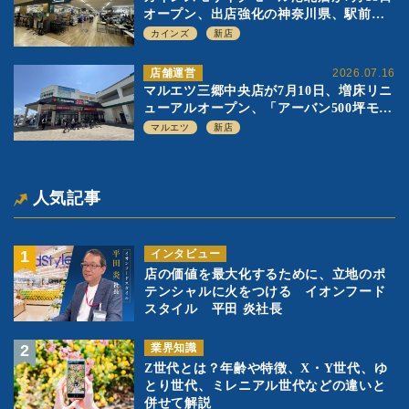
オープン、出店強化の神奈川県、駅前
SC2階の都市型小型店
カインズ
新店
店舗運営
2026.07.16
マルエツ三郷中央店が7月10日、増床リニ
ューアルオープン、「アーバン500坪モデ
ル」の実験を集大成、駅前立地受け、寿
マルエツ
新店
司を象徴に
人気記事
インタビュー
店の価値を最大化するために、立地のポ
テンシャルに火をつける イオンフード
スタイル 平田 炎社長
業界知識
Z世代とは？年齢や特徴、X・Y世代、ゆ
とり世代、ミレニアル世代などの違いと
併せて解説