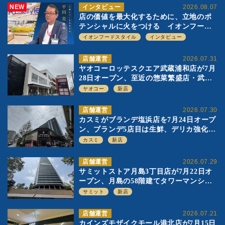
NEW
インタビュー
2026.08.07
店の価値を最大化するために、立地のポ
テンシャルに火をつける イオンフード
スタイル 平田 炎社長
イオンフードスタイル
インタビュー
店舗運営
2026.07.31
ヤオコーロッテスクエア武蔵浦和店が7月
28日オープン、至近の惣菜繁盛店・武蔵
浦和店とは生鮮強化、ですみ分け
ヤオコー
新店
店舗運営
2026.07.30
カスミがブランデ塩浜店を7月24日オープ
ン、ブランデ5店目は生鮮、デリカ強化の
一方で通常店の要素も取り入れ
カスミ
新店
店舗運営
2026.07.29
サミットストア月島3丁目店が7月22日オ
ープン、月島の58階建てタワーマンショ
ン1階に生鮮強化の小商圏型店を出店
サミット
新店
店舗運営
2026.07.21
カインズモザイクモール港北店が7月15日