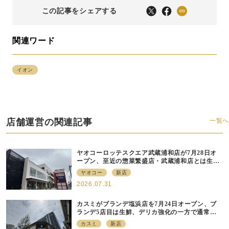
この記事をシェアする
関連ワード
イオン
店舗運営の関連記事
一覧へ
ヤオコーロッテスクエア武蔵浦和店が7月28日オ
ープン、至近の惣菜繁盛店・武蔵浦和店とは生鮮
強化、ですみ分け
ヤオコー
新店
2026.07.31
カスミがブランデ塩浜店を7月24日オープン、ブ
ランデ5店目は生鮮、デリカ強化の一方で通常店
の要素も取り入れ
カスミ
新店