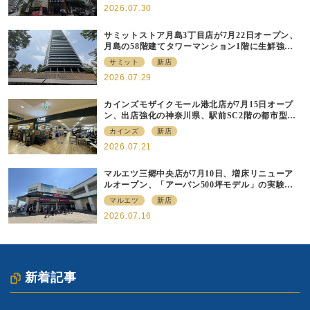
2026.07.30
サミットストア月島3丁目店が7月22日オープン、
月島の58階建てタワーマンション1階に生鮮強化
の小商圏型店を出店
サミット
新店
2026.07.29
カインズモザイクモール港北店が7月15日オープ
ン、出店強化の神奈川県、駅前SC2階の都市型小
型店
カインズ
新店
2026.07.21
マルエツ三郷中央店が7月10日、増床リニューア
ルオープン、「アーバン500坪モデル」の実験を
集大成、駅前立地受け、寿司を象徴に
マルエツ
新店
2026.07.16
新着記事