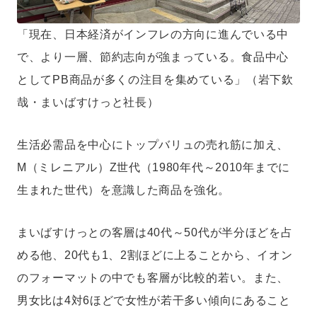
「現在、日本経済がインフレの方向に進んでいる中
で、より一層、節約志向が強まっている。食品中心
としてPB商品が多くの注目を集めている」（岩下欽
哉・まいばすけっと社長）
生活必需品を中心にトップバリュの売れ筋に加え、
M（ミレニアル）Z世代（1980年代～2010年までに
生まれた世代）を意識した商品を強化。
まいばすけっとの客層は40代～50代が半分ほどを占
める他、20代も1、2割ほどに上ることから、イオン
のフォーマットの中でも客層が比較的若い。また、
男女比は4対6ほどで女性が若干多い傾向にあること