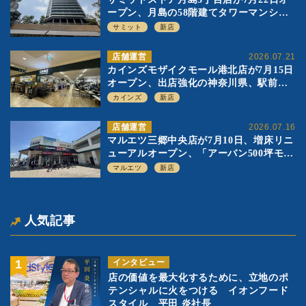
ープン、月島の58階建てタワーマンショ
ン1階に生鮮強化の小商圏型店を出店
サミット
新店
店舗運営
2026.07.21
カインズモザイクモール港北店が7月15日
オープン、出店強化の神奈川県、駅前
SC2階の都市型小型店
カインズ
新店
店舗運営
2026.07.16
マルエツ三郷中央店が7月10日、増床リニ
ューアルオープン、「アーバン500坪モデ
ル」の実験を集大成、駅前立地受け、寿
マルエツ
新店
司を象徴に
人気記事
インタビュー
店の価値を最大化するために、立地のポ
テンシャルに火をつける イオンフード
スタイル 平田 炎社長