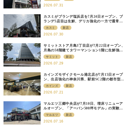
2026.07.31
カスミがブランデ塩浜店を7月24日オープン、ブ
ランデ5店目は生鮮、デリカ強化の一方で通常店
の要素も取り入れ
カスミ
新店
2026.07.30
サミットストア月島3丁目店が7月22日オープン、
月島の58階建てタワーマンション1階に生鮮強化
の小商圏型店を出店
サミット
新店
2026.07.29
カインズモザイクモール港北店が7月15日オープ
ン、出店強化の神奈川県、駅前SC2階の都市型小
型店
カインズ
新店
2026.07.21
マルエツ三郷中央店が7月10日、増床リニューア
ルオープン、「アーバン500坪モデル」の実験を
集大成、駅前立地受け、寿司を象徴に
マルエツ
新店
2026.07.16