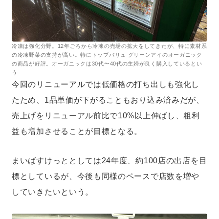
冷凍は強化分野。12年ごろから冷凍の売場の拡大をしてきたが、特に素材系
の冷凍野菜の支持が高い。特にトップバリュ グリーンアイのオーガニック
の商品が好評。オーガニックは30代〜40代の主婦が良く購入しているとい
う
今回のリニューアルでは低価格の打ち出しも強化し
たため、1品単価が下がることもおり込み済みだが、
売上げをリニューアル前比で10%以上伸ばし、粗利
益も増加させることが目標となる。
まいばすけっととしては24年度、約100店の出店を目
標としているが、今後も同様のペースで店数を増や
していきたいという。