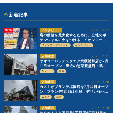
新着記事
NEW
インタビュー
2026.08.07
店の価値を最大化するために、立地のポ
テンシャルに火をつける イオンフード
スタイル 平田 炎社長
イオンフードスタイル
インタビュー
店舗運営
2026.07.31
ヤオコーロッテスクエア武蔵浦和店が7月
28日オープン、至近の惣菜繁盛店・武蔵
浦和店とは生鮮強化、ですみ分け
ヤオコー
新店
店舗運営
2026.07.30
カスミがブランデ塩浜店を7月24日オープ
ン、ブランデ5店目は生鮮、デリカ強化の
一方で通常店の要素も取り入れ
カスミ
新店
店舗運営
2026.07.29
サミットストア月島3丁目店が7月22日オ