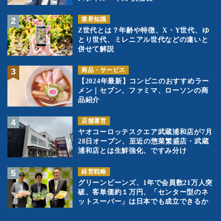
業界知識
Z世代とは？年齢や特徴、X・Y世代、ゆ
とり世代、ミレニアル世代などの違いと
併せて解説
商品・サービス
【2024年最新】コンビニのおすすめラー
メン｜セブン、ファミマ、ローソンの商
品紹介
店舗運営
ヤオコーロッテスクエア武蔵浦和店が7月
28日オープン、至近の惣菜繁盛店・武蔵
浦和店とは生鮮強化、ですみ分け
経営戦略
グリーンビーンズ、1年で会員数21万人突
破、客単価約１万円、「センター型のネ
ットスーパー」は日本でも成立できるか