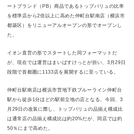
集長就任。一般社団法人日本惣菜協会『中食2030』（ダイヤモンド社）
ートブランド（PB）商品であるトップバリュの比率
「スーパーマーケットにおける中食の未来」執筆の他、コーネル大学リテ
ール・マネジメント・プログラム・オブ・ジャパン講師、スーパーマーケ
を標準店から2倍以上に高めた仲町台駅南店（横浜市
ットGood Action Initiatives推薦委員なども務める。ファイナンス修士
（専門職）（中央大学）。モットーは「正直であること」。
都築区）をリニューアルオープンの形でオープンし
た。
イオン直営の形でスタートした同フォーマットだ
が、現在では運営はまいばすけっとが担い、3月29日
段階で首都圏に1133店を展開するに至っている。
仲町台駅南店は横浜市営地下鉄ブルーライン仲町台
駅から徒歩1分ほどの駅前立地の店となる。今回、3
月29日の改装に際し、トップバリュの品揃え構成比
は通常店の品揃え構成比は約20%だが、同店では約
50％にまで高めた。