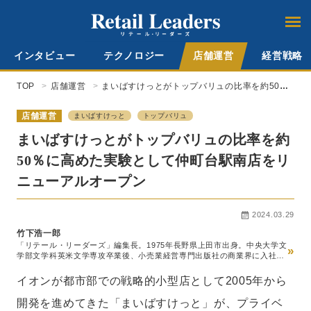
インタビュー
テクノロジー
店舗運営
経営戦略
TOP
店舗運営
まいばすけっとがトップバリュの比率を約50％
に高めた実験として仲町台駅南店をリニューア
ルオープン
店舗運営
まいばすけっと
トップバリュ
まいばすけっとがトップバリュの比率を約
50％に高めた実験として仲町台駅南店をリ
ニューアルオープン
2024.03.29
竹下浩一郎
「リテール・リーダーズ」編集長。1975年長野県上田市出身。中央大学文
»
学部文学科英米文学専攻卒業後、小売業経営専門出版社の商業界に入社。
スーパーマーケット経営専門誌『食品商業』編集部、チェーンストア経営
専門誌『販売革新』編集部を経て2014年『食品商業』編集長就任。この
イオンが都市部での戦略的小型店として2005年から
間、世界最大級の食品見本市SIALパリの新商品国際審査員などを務める。
20年5月ロコガイド入社、『リテールガイド』の創刊編集長就任。24年10
開発を進めてきた「まいばすけっと」が、プライベ
月、メディアの『リテール・リーダーズ』へのリニューアルに伴い、同編