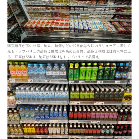
購買頻度が高い豆腐、納豆、麺類などの和日配は今回のリリューアに際して
最もトップバリュの品揃え構成比を高めた分野。品揃え構成比は約70%に上
る。豆腐は5SKU、納豆は6SKUをトップバリュで品揃え