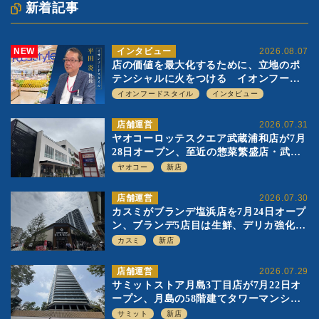
新着記事
NEW
インタビュー
2026.08.07
店の価値を最大化するために、立地のポ
テンシャルに火をつける イオンフード
スタイル 平田 炎社長
イオンフードスタイル
インタビュー
店舗運営
2026.07.31
ヤオコーロッテスクエア武蔵浦和店が7月
28日オープン、至近の惣菜繁盛店・武蔵
浦和店とは生鮮強化、ですみ分け
ヤオコー
新店
店舗運営
2026.07.30
カスミがブランデ塩浜店を7月24日オープ
ン、ブランデ5店目は生鮮、デリカ強化の
一方で通常店の要素も取り入れ
カスミ
新店
店舗運営
2026.07.29
サミットストア月島3丁目店が7月22日オ
ープン、月島の58階建てタワーマンショ
ン1階に生鮮強化の小商圏型店を出店
サミット
新店