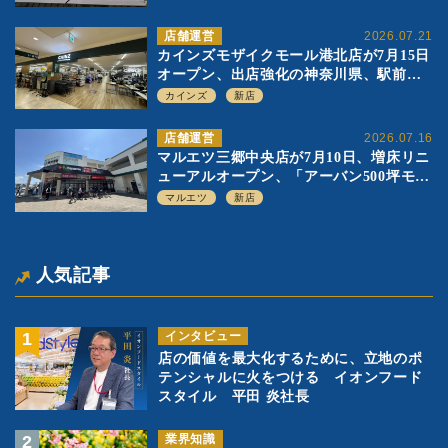
店舗運営
2026.07.21
カインズモザイクモール港北店が7月15日
オープン、出店強化の神奈川県、駅前
SC2階の都市型小型店
カインズ
新店
店舗運営
2026.07.16
マルエツ三郷中央店が7月10日、増床リニ
ューアルオープン、「アーバン500坪モデ
ル」の実験を集大成、駅前立地受け、寿
マルエツ
新店
司を象徴に
人気記事
インタビュー
店の価値を最大化するために、立地のポ
テンシャルに火をつける イオンフード
スタイル 平田 炎社長
業界知識