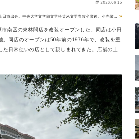
2026.06.15
»
県上田市出身。中央大学文学部文学科英米文学専攻卒業後、小売業経
ト経営専門誌『食品商業』編集部、チェーンストア経営専門誌『販
就任。この間、世界最大級の食品見本市SIALパリの新商品国際審査
模原市南区の東林間店を改装オープンした。同店は小田
ールガイド』の創刊編集長就任。24年10月、メディアの『リテー
長就任。一般社団法人日本惣菜協会『中食2030』（ダイヤモンド
。同店のオープンは50年前の1976年で、改装を重
執筆の他、コーネル大学リテール・マネジメント・プログラム・オ
n Initiatives推薦委員なども務める。ファイナンス修士（専門職）
した日常使いの店として親しまれてきた。店舗の上