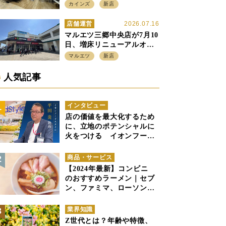
店強化の神奈川県、駅前
カインズ
新店
SC2階の都市型小型店
店舗運営
2026.07.16
マルエツ三郷中央店が7月10
日、増床リニューアルオー
プン、「アーバン500坪モデ
マルエツ
新店
ル」の実験を集大成、駅前
立地受け、寿司を象徴に
人気記事
インタビュー
店の価値を最大化するため
に、立地のポテンシャルに
火をつける イオンフード
スタイル 平田 炎社長
商品・サービス
【2024年最新】コンビニ
のおすすめラーメン｜セブ
ン、ファミマ、ローソンの
商品紹介
業界知識
Z世代とは？年齢や特徴、