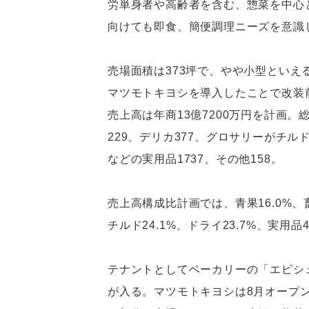
労単身者や高齢者を含む、惣菜を中心
向けても即食、簡便調理ニーズを意識
売場面積は373坪で、やや小型とい
マツモトキヨシを導入したことで改装
売上高は年商13億7200万円を計画。総
229、デリカ377、グロサリーがチルド
などの実用品1737、その他158。
売上高構成比計画では、青果16.0%、畜
チルド24.1%、ドライ23.7%、実用品
テナントとしてベーカリーの「エピシ
が入る。マツモトキヨシは8月オープ