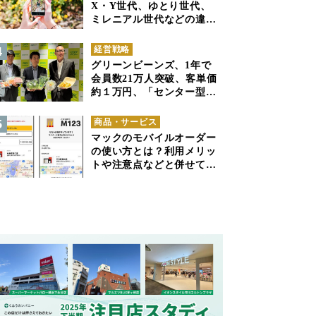
X・Y世代、ゆとり世代、
ミレニアル世代などの違い
と併せて解説
経営戦略
グリーンビーンズ、1年で
会員数21万人突破、客単価
約１万円、「センター型の
ネットスーパー」は日本で
も成立できるか
商品・サービス
マックのモバイルオーダー
の使い方とは？利用メリッ
トや注意点などと併せて解
説