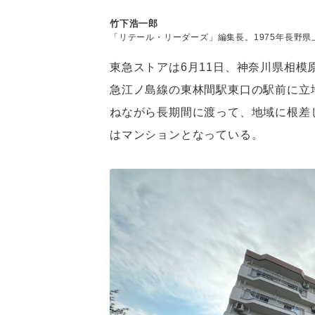
竹下浩一郎
「リテール・リーダーズ」編集長。1975年長野
営専門出版社の商業界に入社。スーパーマーケッ
売革新』編集部を経て2014年『食品商業』編集長
東急ストアは6月11日、神奈川県相
員などを務める。20年5月ロコガイド入社、『リテ
ル・リーダーズ』へのリニューアルに伴い、同編集
急江ノ島線の東林間駅東口の駅前に立地
社）「スーパーマーケットにおける中食の未来」
ブ・ジャパン講師、スーパーマーケットGood Actio
ねながら長期間に渡って、地域に根差
（中央大学）。モットーは「正直であること」。
はマンションとなっている。