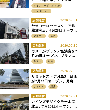
に、立地のポテンシャルに
火をつける イオンフード
イオンフードスタイル
スタイル 平田 炎社長
インタビュー
店舗運営
2026.07.31
ヤオコーロッテスクエア武
蔵浦和店が7月28日オープ
ン、至近の惣菜繁盛店・武
ヤオコー
新店
蔵浦和店とは生鮮強化、で
すみ分け
店舗運営
2026.07.30
カスミがブランデ塩浜店を7
月24日オープン、ブランデ5
店目は生鮮、デリカ強化の
カスミ
新店
一方で通常店の要素も取り
入れ
店舗運営
2026.07.29
サミットストア月島3丁目店
が7月22日オープン、月島の
58階建てタワーマンション1
サミット
新店
階に生鮮強化の小商圏型店
を出店
店舗運営
2026.07.21
カインズモザイクモール港
北店が7月15日オープン、出