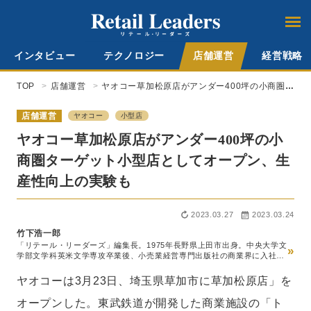
インタビュー
テクノロジー
店舗運営
経営戦略
TOP
店舗運営
ヤオコー草加松原店がアンダー400坪の小商圏タ
ーゲット小型店としてオープン、生産性向上の
実験も
店舗運営
ヤオコー
小型店
ヤオコー草加松原店がアンダー400坪の小
商圏ターゲット小型店としてオープン、生
産性向上の実験も
2023.03.27
2023.03.24
竹下浩一郎
「リテール・リーダーズ」編集長。1975年長野県上田市出身。中央大学文
»
学部文学科英米文学専攻卒業後、小売業経営専門出版社の商業界に入社。
スーパーマーケット経営専門誌『食品商業』編集部、チェーンストア経営
専門誌『販売革新』編集部を経て2014年『食品商業』編集長就任。この
ヤオコーは3月23日、埼玉県草加市に草加松原店」を
間、世界最大級の食品見本市SIALパリの新商品国際審査員などを務める。
20年5月ロコガイド入社、『リテールガイド』の創刊編集長就任。24年10
オープンした。東武鉄道が開発した商業施設の「ト
月、メディアの『リテール・リーダーズ』へのリニューアルに伴い、同編