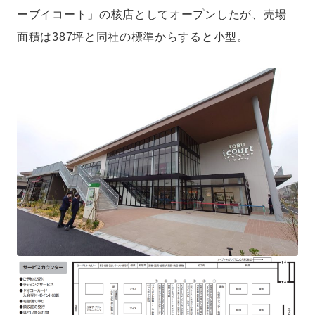
集長就任。一般社団法人日本惣菜協会『中食2030』（ダイヤモンド社）
ーブイコート」の核店としてオープンしたが、売場
「スーパーマーケットにおける中食の未来」執筆の他、コーネル大学リテ
ール・マネジメント・プログラム・オブ・ジャパン講師、スーパーマーケ
面積は387坪と同社の標準からすると小型。
ットGood Action Initiatives推薦委員なども務める。ファイナンス修士
（専門職）（中央大学）。モットーは「正直であること」。