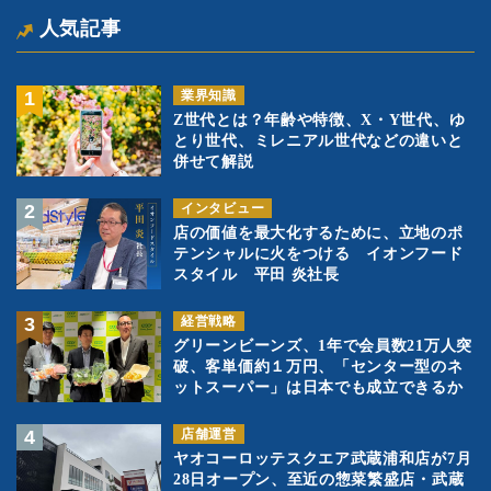
人気記事
業界知識
Z世代とは？年齢や特徴、X・Y世代、ゆ
とり世代、ミレニアル世代などの違いと
併せて解説
インタビュー
店の価値を最大化するために、立地のポ
テンシャルに火をつける イオンフード
スタイル 平田 炎社長
経営戦略
グリーンビーンズ、1年で会員数21万人突
破、客単価約１万円、「センター型のネ
ットスーパー」は日本でも成立できるか
店舗運営
ヤオコーロッテスクエア武蔵浦和店が7月
28日オープン、至近の惣菜繁盛店・武蔵