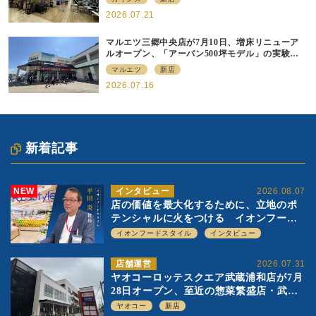
2026.07.21
マルエツ三郷中央店が7月10日、増床リニューア
ルオープン、「アーバン500坪モデル」の実験を
集大成、駅前立地受け、寿司を象徴に
マルエツ
新店
2026.07.16
新着記事
NEW
インタビュー
2026.08.07
店の価値を最大化するために、立地のポ
テンシャルに火をつける イオンフード
スタイル 平田 炎社長
イオンフードスタイル
インタビュー
店舗運営
2026.07.31
ヤオコーロッテスクエア武蔵浦和店が7月
28日オープン、至近の惣菜繁盛店・武蔵
浦和店とは生鮮強化、ですみ分け
ヤオコー
新店