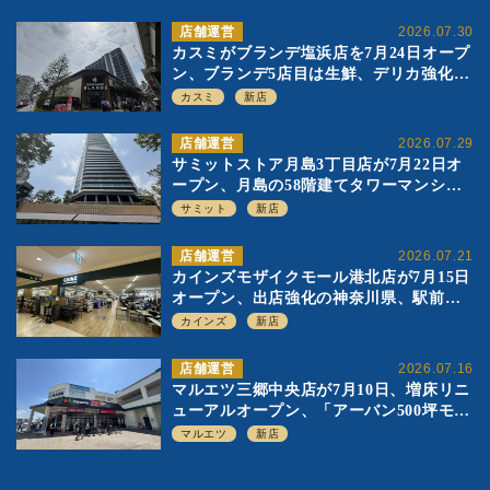
店舗運営
2026.07.30
カスミがブランデ塩浜店を7月24日オープ
ン、ブランデ5店目は生鮮、デリカ強化の
一方で通常店の要素も取り入れ
カスミ
新店
店舗運営
2026.07.29
サミットストア月島3丁目店が7月22日オ
ープン、月島の58階建てタワーマンショ
ン1階に生鮮強化の小商圏型店を出店
サミット
新店
店舗運営
2026.07.21
カインズモザイクモール港北店が7月15日
オープン、出店強化の神奈川県、駅前
SC2階の都市型小型店
カインズ
新店
店舗運営
2026.07.16
マルエツ三郷中央店が7月10日、増床リニ
ューアルオープン、「アーバン500坪モデ
ル」の実験を集大成、駅前立地受け、寿
マルエツ
新店
司を象徴に