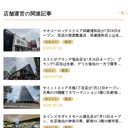
店舗運営の関連記事
一覧へ
ヤオコーロッテスクエア武蔵浦和店が7月28日オ
ープン、至近の惣菜繁盛店・武蔵浦和店とは生鮮
強化、ですみ分け
ヤオコー
新店
2026.07.31
カスミがブランデ塩浜店を7月24日オープン、ブ
ランデ5店目は生鮮、デリカ強化の一方で通常店
の要素も取り入れ
カスミ
新店
2026.07.30
サミットストア月島3丁目店が7月22日オープン、
月島の58階建てタワーマンション1階に生鮮強化
の小商圏型店を出店
サミット
新店
2026.07.29
カインズモザイクモール港北店が7月15日オープ
ン、出店強化の神奈川県、駅前SC2階の都市型小
型店
カインズ
新店