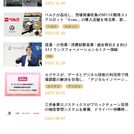
2025.11.04
ベルクが品出し、売場画像収集のMUSE開発スト
アロボット「Armo」の導入店舗を埼玉県、群馬
県の10店に拡大
ベルク
ロボット
2025.02.05
流通・小売業 / 消費財製造業 / 総合商社さま向け
AIトランスフォーメーションセミナー採録
PR
2024.11.19
カクヤスが、データとデジタル技術の利活用で現
場課題の解決を目指し、「デジタルイノベーショ
ンセンター」を新設
カクヤス
デジタル
2024.10.01
三井倉庫ロジスティクスがブロックチェーン活用
の物流管理システムを稼働、ドライバー待機時間
1日平均45分削減
2024.08.07