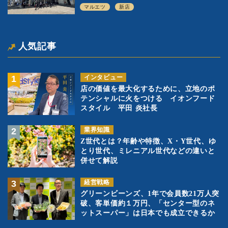
ル」の実験を集大成、駅前立地受け、寿
マルエツ
新店
司を象徴に
人気記事
インタビュー
店の価値を最大化するために、立地のポ
テンシャルに火をつける イオンフード
スタイル 平田 炎社長
業界知識
Z世代とは？年齢や特徴、X・Y世代、ゆ
とり世代、ミレニアル世代などの違いと
併せて解説
経営戦略
グリーンビーンズ、1年で会員数21万人突
破、客単価約１万円、「センター型のネ
ットスーパー」は日本でも成立できるか