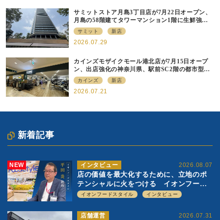
サミットストア月島3丁目店が7月22日オープン、
月島の58階建てタワーマンション1階に生鮮強化
の小商圏型店を出店
サミット
新店
2026.07.29
カインズモザイクモール港北店が7月15日オープ
ン、出店強化の神奈川県、駅前SC2階の都市型小
型店
カインズ
新店
2026.07.21
新着記事
NEW
インタビュー
2026.08.07
店の価値を最大化するために、立地のポ
テンシャルに火をつける イオンフード
スタイル 平田 炎社長
イオンフードスタイル
インタビュー
店舗運営
2026.07.31