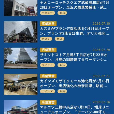
ヤオコーロッテスクエア武蔵浦和店が7月
28日オープン、至近の惣菜繁盛店・武蔵
浦和店とは生鮮強化、ですみ分け
ヤオコー
新店
店舗運営
2026.07.30
カスミがブランデ塩浜店を7月24日オープ
ン、ブランデ5店目は生鮮、デリカ強化の
一方で通常店の要素も取り入れ
カスミ
新店
店舗運営
2026.07.29
サミットストア月島3丁目店が7月22日オ
ープン、月島の58階建てタワーマンショ
ン1階に生鮮強化の小商圏型店を出店
サミット
新店
店舗運営
2026.07.21
カインズモザイクモール港北店が7月15日
オープン、出店強化の神奈川県、駅前
SC2階の都市型小型店
カインズ
新店
店舗運営
2026.07.16
マルエツ三郷中央店が7月10日、増床リニ
ューアルオープン、「アーバン500坪モデ