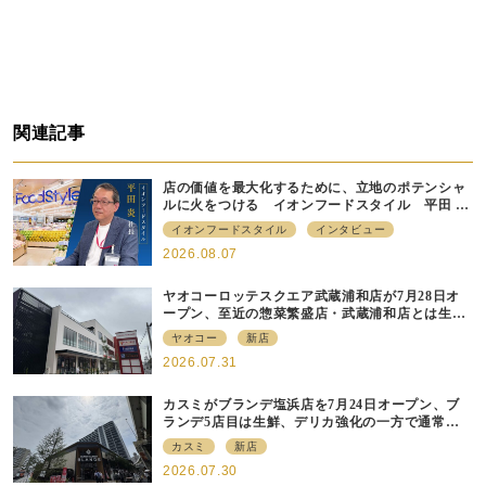
関連記事
店の価値を最大化するために、立地のポテンシャ
ルに火をつける イオンフードスタイル 平田 炎
社長
イオンフードスタイル
インタビュー
2026.08.07
ヤオコーロッテスクエア武蔵浦和店が7月28日オ
ープン、至近の惣菜繁盛店・武蔵浦和店とは生鮮
強化、ですみ分け
ヤオコー
新店
2026.07.31
カスミがブランデ塩浜店を7月24日オープン、ブ
ランデ5店目は生鮮、デリカ強化の一方で通常店
の要素も取り入れ
カスミ
新店
2026.07.30