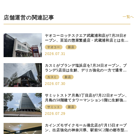
店舗運営の関連記事
一覧へ
ヤオコーロッテスクエア武蔵浦和店が7月28日オ
ープン、至近の惣菜繁盛店・武蔵浦和店とは生鮮
強化、ですみ分け
ヤオコー
新店
2026.07.31
カスミがブランデ塩浜店を7月24日オープン、ブ
ランデ5店目は生鮮、デリカ強化の一方で通常店
の要素も取り入れ
カスミ
新店
2026.07.30
サミットストア月島3丁目店が7月22日オープン、
月島の58階建てタワーマンション1階に生鮮強化
の小商圏型店を出店
サミット
新店
2026.07.29
カインズモザイクモール港北店が7月15日オープ
ン、出店強化の神奈川県、駅前SC2階の都市型小