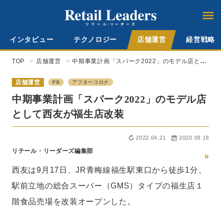
インタビュー
テクノロジー
店舗運営
経営戦略
TOP
店舗運営
中期事業計画「スパーク2022」のモデル店とし
て西友が福生店改装
店舗運営
PB
アフターコロナ
中期事業計画「スパーク2022」のモデル店
として西友が福生店改装
2022.04.21
2020.09.18
リテール・リーダーズ編集部
»
西友は9月17日、JR青梅線福生駅東口から徒歩1分、
駅前立地の総合スーパー（GMS）タイプの福生店１
階食品売場を改装オープンした。