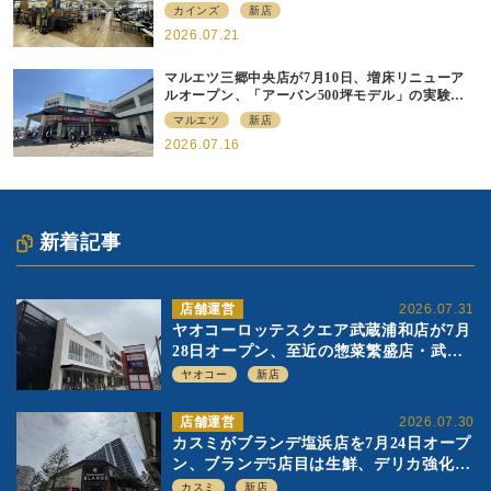
型店
カインズ
新店
2026.07.21
マルエツ三郷中央店が7月10日、増床リニューア
ルオープン、「アーバン500坪モデル」の実験を
集大成、駅前立地受け、寿司を象徴に
マルエツ
新店
2026.07.16
新着記事
店舗運営
2026.07.31
ヤオコーロッテスクエア武蔵浦和店が7月
28日オープン、至近の惣菜繁盛店・武蔵
浦和店とは生鮮強化、ですみ分け
ヤオコー
新店
店舗運営
2026.07.30
カスミがブランデ塩浜店を7月24日オープ
ン、ブランデ5店目は生鮮、デリカ強化の
一方で通常店の要素も取り入れ
カスミ
新店