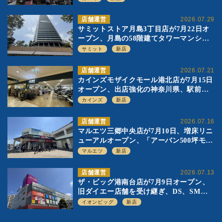
店舗運営
2026.07.29
サミットストア月島3丁目店が7月22日オ
ープン、月島の58階建てタワーマンショ
ン1階に生鮮強化の小商圏型店を出店
サミット
新店
店舗運営
2026.07.21
カインズモザイクモール港北店が7月15日
オープン、出店強化の神奈川県、駅前
SC2階の都市型小型店
カインズ
新店
店舗運営
2026.07.16
マルエツ三郷中央店が7月10日、増床リニ
ューアルオープン、「アーバン500坪モデ
ル」の実験を集大成、駅前立地受け、寿
マルエツ
新店
司を象徴に
店舗運営
2026.07.13
ザ・ビッグ港南台店が7月9日オープン、
旧ダイエー店舗を受け継ぎ、DS、SM激
戦区にイオンビッグが出店へ
イオンビッグ
新店