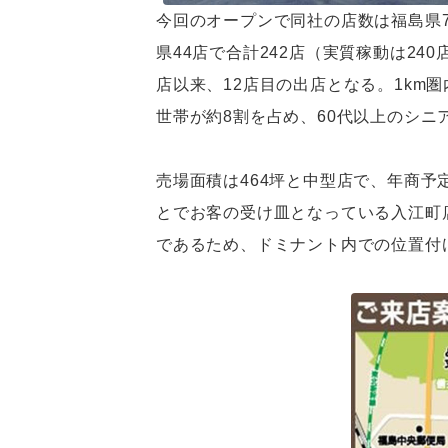
今回のオープンで同社の店数は福島県7
県44店で合計242店（実質稼動は24
店以来、12店目の出店となる。1km圏内
世帯が約8割を占め、60代以上のシニ
売場面積は464坪と中型店で、年商予
とでお客の受け皿となっている入江町店
であるため、ドミナント内での位置付