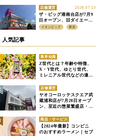
ル」の実験を集大成、駅前
立地受け、寿司を象徴に
店舗運営
2026.07.13
ザ・ビッグ港南台店が7月9
日オープン、旧ダイエー店
舗を受け継ぎ、DS、SM激
イオンビッグ
新店
戦区にイオンビッグが出店
へ
人気記事
業界知識
Z世代とは？年齢や特徴、
X・Y世代、ゆとり世代、
ミレニアル世代などの違い
と併せて解説
店舗運営
ヤオコーロッテスクエア武
蔵浦和店が7月28日オープ
ン、至近の惣菜繁盛店・武
蔵浦和店とは生鮮強化、で
すみ分け
商品・サービス
【2024年最新】コンビニ
のおすすめラーメン｜セブ