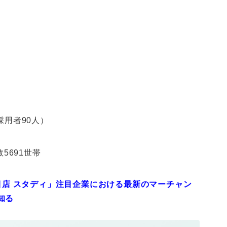
採用者90人）
5691世帯
注目店 スタディ」注目企業における最新のマーチャン
知る