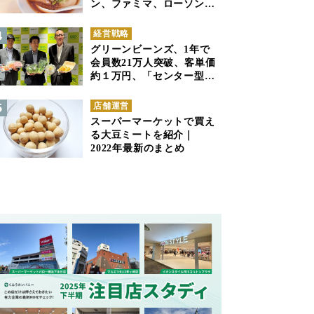
ン、ファミマ、ローソンの
商品紹介
経営戦略
グリーンビーンズ、1年で
会員数21万人突破、客単価
約１万円、「センター型の
ネットスーパー」は日本で
も成立できるか
店舗運営
スーパーマーケットで買え
る大豆ミートを紹介｜
2022年最新のまとめ