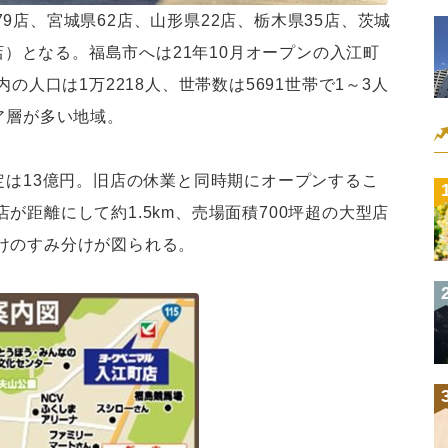
9店、宮城県62店、山形県22店、栃木県35店、茨城
0店）となる。福島市へは21年10月オープンの入江町
の人口は1万2218人、世帯数は5691世帯で1～3人
ア層が多い地域。
定は13億円。旧店の休業と同時期にオープンするこ
が距離にして約1.5km、売場面積700坪超の大型店
けのすみ分けが図られる。