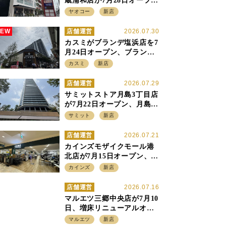
蔵浦和店が7月28日オープ
ン、至近の惣菜繁盛店・武
ヤオコー
新店
蔵浦和店とは生鮮強化、で
すみ分け
NEW
店舗運営
2026.07.30
カスミがブランデ塩浜店を7
月24日オープン、ブランデ5
店目は生鮮、デリカ強化の
カスミ
新店
一方で通常店の要素も取り
入れ
店舗運営
2026.07.29
サミットストア月島3丁目店
が7月22日オープン、月島の
58階建てタワーマンション1
サミット
新店
階に生鮮強化の小商圏型店
を出店
店舗運営
2026.07.21
カインズモザイクモール港
北店が7月15日オープン、出
店強化の神奈川県、駅前
カインズ
新店
SC2階の都市型小型店
店舗運営
2026.07.16
マルエツ三郷中央店が7月10
日、増床リニューアルオー
プン、「アーバン500坪モデ
マルエツ
新店