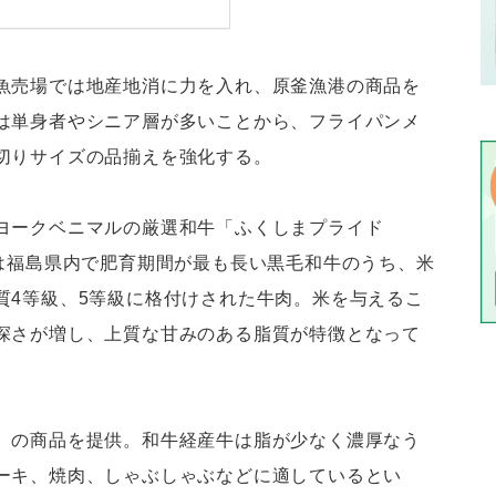
魚売場では地産地消に力を入れ、原釜漁港の商品を
は単身者やシニア層が多いことから、フライパンメ
切りサイズの品揃えを強化する。
ヨークベニマルの厳選和牛「ふくしまプライド
品は福島県内で肥育期間が最も長い黒毛和牛のうち、米
質4等級、5等級に格付けされた牛肉。米を与えるこ
深さが増し、上質な甘みのある脂質が特徴となって
）の商品を提供。和牛経産牛は脂が少なく濃厚なう
ーキ、焼肉、しゃぶしゃぶなどに適しているとい