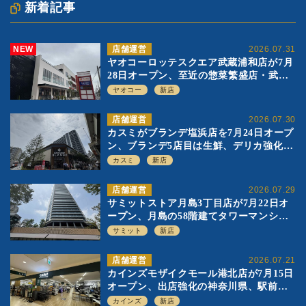
新着記事
NEW
店舗運営
2026.07.31
ヤオコーロッテスクエア武蔵浦和店が7月
28日オープン、至近の惣菜繁盛店・武蔵
浦和店とは生鮮強化、ですみ分け
ヤオコー
新店
店舗運営
2026.07.30
カスミがブランデ塩浜店を7月24日オープ
ン、ブランデ5店目は生鮮、デリカ強化の
一方で通常店の要素も取り入れ
カスミ
新店
店舗運営
2026.07.29
サミットストア月島3丁目店が7月22日オ
ープン、月島の58階建てタワーマンショ
ン1階に生鮮強化の小商圏型店を出店
サミット
新店
店舗運営
2026.07.21
カインズモザイクモール港北店が7月15日
オープン、出店強化の神奈川県、駅前
SC2階の都市型小型店
カインズ
新店