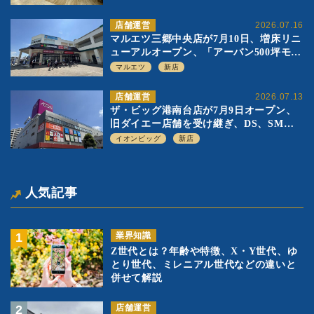
店舗運営
2026.07.16
マルエツ三郷中央店が7月10日、増床リニ
ューアルオープン、「アーバン500坪モデ
ル」の実験を集大成、駅前立地受け、寿
マルエツ
新店
司を象徴に
店舗運営
2026.07.13
ザ・ビッグ港南台店が7月9日オープン、
旧ダイエー店舗を受け継ぎ、DS、SM激
戦区にイオンビッグが出店へ
イオンビッグ
新店
人気記事
業界知識
Z世代とは？年齢や特徴、X・Y世代、ゆ
とり世代、ミレニアル世代などの違いと
併せて解説
店舗運営