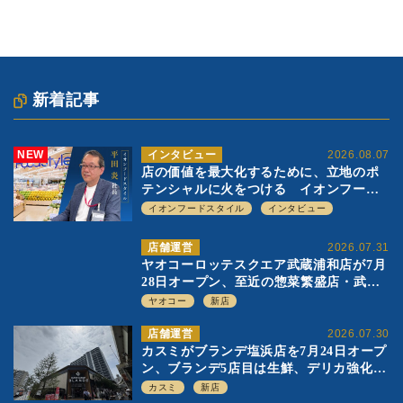
新着記事
NEW
インタビュー
2026.08.07
店の価値を最大化するために、立地のポ
テンシャルに火をつける イオンフード
スタイル 平田 炎社長
イオンフードスタイル
インタビュー
店舗運営
2026.07.31
ヤオコーロッテスクエア武蔵浦和店が7月
28日オープン、至近の惣菜繁盛店・武蔵
浦和店とは生鮮強化、ですみ分け
ヤオコー
新店
店舗運営
2026.07.30
カスミがブランデ塩浜店を7月24日オープ
ン、ブランデ5店目は生鮮、デリカ強化の
一方で通常店の要素も取り入れ
カスミ
新店