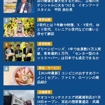
店の価値を最大化するために、立地のポ
テンシャルに火をつける イオンフード
スタイル 平田 炎社長
業界知識
Z世代とは？年齢や特徴、X・Y世代、ゆ
とり世代、ミレニアル世代などの違いと
併せて解説
経営戦略
グリーンビーンズ、1年で会員数21万人突
破、客単価約１万円、「センター型のネ
ットスーパー」は日本でも成立できるか
商品・サービス
【2024年最新】コンビニのおすすめラー
メン｜セブン、ファミマ、ローソンの商
品紹介
店舗運営
ヤオコーロッテスクエア武蔵浦和店が7月
28日オープン、至近の惣菜繁盛店・武蔵