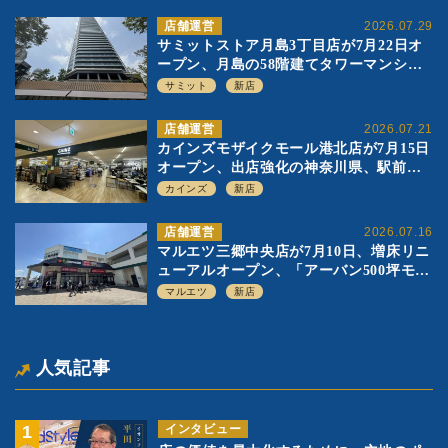
店舗運営
2026.07.29
サミットストア月島3丁目店が7月22日オ
ープン、月島の58階建てタワーマンショ
ン1階に生鮮強化の小商圏型店を出店
サミット
新店
店舗運営
2026.07.21
カインズモザイクモール港北店が7月15日
オープン、出店強化の神奈川県、駅前
SC2階の都市型小型店
カインズ
新店
店舗運営
2026.07.16
マルエツ三郷中央店が7月10日、増床リニ
ューアルオープン、「アーバン500坪モデ
ル」の実験を集大成、駅前立地受け、寿
マルエツ
新店
司を象徴に
人気記事
インタビュー