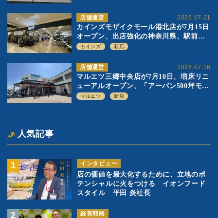
店舗運営
2026.07.21
カインズモザイクモール港北店が7月15日
オープン、出店強化の神奈川県、駅前
SC2階の都市型小型店
カインズ
新店
店舗運営
2026.07.16
マルエツ三郷中央店が7月10日、増床リニ
ューアルオープン、「アーバン500坪モデ
ル」の実験を集大成、駅前立地受け、寿
マルエツ
新店
司を象徴に
人気記事
インタビュー
店の価値を最大化するために、立地のポ
テンシャルに火をつける イオンフード
スタイル 平田 炎社長
経営戦略