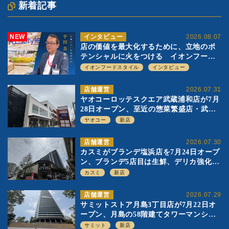
新着記事
NEW
インタビュー
2026.08.07
店の価値を最大化するために、立地のポ
テンシャルに火をつける イオンフード
スタイル 平田 炎社長
イオンフードスタイル
インタビュー
店舗運営
2026.07.31
ヤオコーロッテスクエア武蔵浦和店が7月
28日オープン、至近の惣菜繁盛店・武蔵
浦和店とは生鮮強化、ですみ分け
ヤオコー
新店
店舗運営
2026.07.30
カスミがブランデ塩浜店を7月24日オープ
ン、ブランデ5店目は生鮮、デリカ強化の
一方で通常店の要素も取り入れ
カスミ
新店
店舗運営
2026.07.29
サミットストア月島3丁目店が7月22日オ
ープン、月島の58階建てタワーマンショ
ン1階に生鮮強化の小商圏型店を出店
サミット
新店