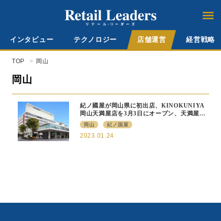
インタビュー
テクノロジー
店舗運営
経営戦略
TOP
岡山
岡山
紀ノ國屋が岡山県に初出店、KINOKUNIYA
岡山天満屋店を3⽉3⽇にオープン、天満屋岡
山本店地下1階食品フロア内
岡山
紀ノ国屋
2023.01.24