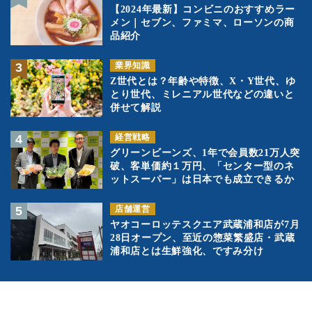
【2024年最新】コンビニのおすすめラー
メン｜セブン、ファミマ、ローソンの商
品紹介
業界知識
Z世代とは？年齢や特徴、X・Y世代、ゆ
とり世代、ミレニアル世代などの違いと
併せて解説
経営戦略
グリーンビーンズ、1年で会員数21万人突
破、客単価約１万円、「センター型のネ
ットスーパー」は日本でも成立できるか
店舗運営
ヤオコーロッテスクエア武蔵浦和店が7月
28日オープン、至近の惣菜繁盛店・武蔵
浦和店とは生鮮強化、ですみ分け