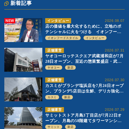
新着記事
NEW
インタビュー
2026.08.07
店の価値を最大化するために、立地のポ
テンシャルに火をつける イオンフード
スタイル 平田 炎社長
イオンフードスタイル
インタビュー
店舗運営
2026.07.31
ヤオコーロッテスクエア武蔵浦和店が7月
28日オープン、至近の惣菜繁盛店・武蔵
浦和店とは生鮮強化、ですみ分け
ヤオコー
新店
店舗運営
2026.07.30
カスミがブランデ塩浜店を7月24日オープ
ン、ブランデ5店目は生鮮、デリカ強化の
一方で通常店の要素も取り入れ
カスミ
新店
店舗運営
2026.07.29
サミットストア月島3丁目店が7月22日オ
ープン、月島の58階建てタワーマンショ
ン1階に生鮮強化の小商圏型店を出店
サミット
新店