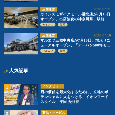
店舗運営
2026.07.21
カインズモザイクモール港北店が7月15日
オープン、出店強化の神奈川県、駅前
SC2階の都市型小型店
カインズ
新店
店舗運営
2026.07.16
マルエツ三郷中央店が7月10日、増床リニ
ューアルオープン、「アーバン500坪モデ
ル」の実験を集大成、駅前立地受け、寿
マルエツ
新店
司を象徴に
人気記事
インタビュー
店の価値を最大化するために、立地のポ
テンシャルに火をつける イオンフード
スタイル 平田 炎社長
商品・サービス