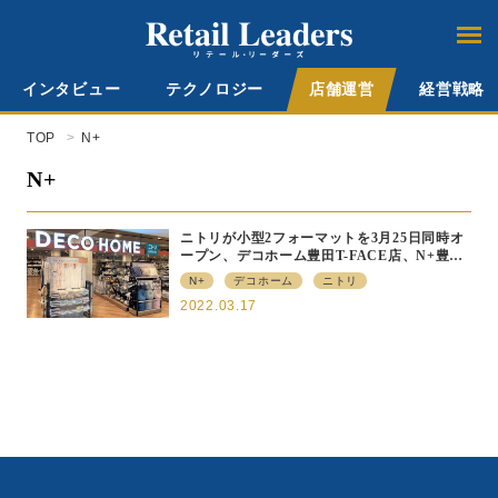
インタビュー
テクノロジー
店舗運営
経営戦略
TOP
N+
N+
ニトリが小型2フォーマットを3月25日同時オ
ープン、デコホーム豊田T-FACE店、N+豊田
T-FACE店
N+
デコホーム
ニトリ
2022.03.17