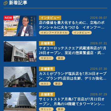
新着記事
NEW
インタビュー
2026.08.07
店の価値を最大化するために、立地のポ
テンシャルに火をつける イオンフード
スタイル 平田 炎社長
イオンフードスタイル
インタビュー
店舗運営
2026.07.31
ヤオコーロッテスクエア武蔵浦和店が7月
28日オープン、至近の惣菜繁盛店・武蔵
浦和店とは生鮮強化、ですみ分け
ヤオコー
新店
店舗運営
2026.07.30
カスミがブランデ塩浜店を7月24日オープ
ン、ブランデ5店目は生鮮、デリカ強化の
一方で通常店の要素も取り入れ
カスミ
新店
店舗運営
2026.07.29
サミットストア月島3丁目店が7月22日オ
ープン、月島の58階建てタワーマンショ
ン1階に生鮮強化の小商圏型店を出店
サミット
新店