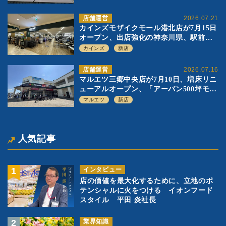
店舗運営
2026.07.21
カインズモザイクモール港北店が7月15日
オープン、出店強化の神奈川県、駅前
SC2階の都市型小型店
カインズ
新店
店舗運営
2026.07.16
マルエツ三郷中央店が7月10日、増床リニ
ューアルオープン、「アーバン500坪モデ
ル」の実験を集大成、駅前立地受け、寿
マルエツ
新店
司を象徴に
人気記事
インタビュー
店の価値を最大化するために、立地のポ
テンシャルに火をつける イオンフード
スタイル 平田 炎社長
業界知識