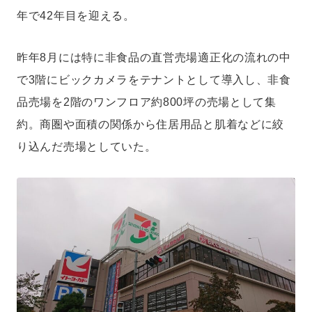
ール・マネジメント・プログラム・オブ・ジャパン講師、スーパーマーケ
年で42年目を迎える。
ットGood Action Initiatives推薦委員なども務める。ファイナンス修士
（専門職）（中央大学）。モットーは「正直であること」。
昨年8月には特に非食品の直営売場適正化の流れの中
で3階にビックカメラをテナントとして導入し、非食
品売場を2階のワンフロア約800坪の売場として集
約。商圏や面積の関係から住居用品と肌着などに絞
り込んだ売場としていた。