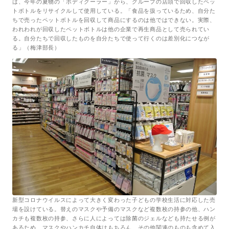
は、今年の夏物の「ボディクーラー」から、グループの店頭で回収したペッ
トボトルをリサイクルして使用している。「食品を扱っているため、自分た
ちで売ったペットボトルを回収して商品にするのは他ではできない。実際、
われわれが回収したペットボトルは他の企業で再生商品として売られてい
る。自分たちで回収したものを自分たちで使って行くのは差別化につなが
る」（梅津部長）
新型コロナウイルスによって大きく変わった子どもの学校生活に対応した売
場を設けている。替えのマスクや予備のマスクなど複数枚の持参の他、ハン
カチも複数枚の持参、さらに人によっては除菌のジェルなども持たせる例が
あるため、マスクやハンカチ自体はもちろん、その他関連のものも含めて入