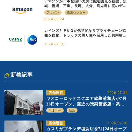
アマゾンが日本全国15カ所に配送拠点を新設、茨
城、新潟、三重、長崎、大分、鹿児島に初のデリ
バリーステーションを開設
アマゾン
物流センター
2024.09.24
カインズとＰ&Ｇが包括的なサプライチェーン協
働を強化、トラックの帰り便を活用した共同輸送
を本格展開
2024.09.10
新着記事
店舗運営
2026.07.31
ヤオコーロッテスクエア武蔵浦和店が7月
28日オープン、至近の惣菜繁盛店・武蔵
浦和店とは生鮮強化、ですみ分け
ヤオコー
新店
店舗運営
2026.07.30
カスミがブランデ塩浜店を7月24日オープ