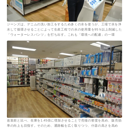
ジーンズは、デニムの洗い加工をするため多くの水を使うが、工場で水を浄
水して循環させることによって生産工程での水の使用量を95％以上削減した
「ウォーターレスパンツ」を打ち出す。これも「環境への配慮」の一環
改装前と比べ、在庫を1.45倍に増加させることで売場の密度を高め、販売効
率の向上も目指す。そのため、通路幅を広く取りつつ、什器の高さを高め