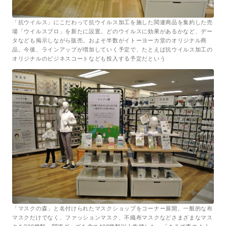
「抗ウイルス」にこだわって抗ウイルス加工を施した関連商品を集約した売
場「ウイルスプロ」を新たに設置。どのウイルスに効果があるかなど、デー
タなども掲示しながら販売。およそ半数がイトーヨーカ堂のオリジナル商
品。今後、ラインアップが増加していく予定で、たとえば抗ウイルス加工の
オリジナルのビジネスコートなども投入する予定だという
「マスクの森」と名付けられたマスクショップをコーナー展開。一般的な布
マスクだけでなく、ファッションマスク、不織布マスクなどさまざまなマス