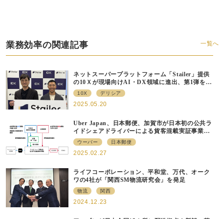
業務効率の関連記事
一覧へ
ネットスーパープラットフォーム「Stailer」提供
の10Ｘが現場向けAI・DX領域に進出、第1弾をデ
リシアが導入決定
10X
デリシア
2025.05.20
Uber Japan、日本郵便、加賀市が日本初の公共ラ
イドシェアドライバーによる貨客混載実証事業を
開始
ウーバー
日本郵便
2025.02.27
ライフコーポレーション、平和堂、万代、オーク
ワの4社が「関西SM物流研究会」を発足
物流
関西
2024.12.23