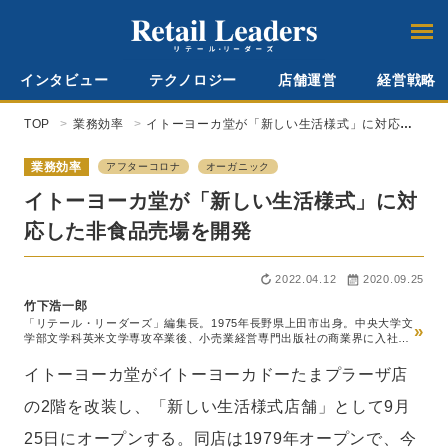
インタビュー
テクノロジー
店舗運営
経営戦略
TOP
業務効率
イトーヨーカ堂が「新しい生活様式」に対応し
た非食品売場を開発
業務効率
アフターコロナ
オーガニック
イトーヨーカ堂が「新しい生活様式」に対
応した非食品売場を開発
2022.04.12
2020.09.25
竹下浩一郎
「リテール・リーダーズ」編集長。1975年長野県上田市出身。中央大学文
»
学部文学科英米文学専攻卒業後、小売業経営専門出版社の商業界に入社。
スーパーマーケット経営専門誌『食品商業』編集部、チェーンストア経営
専門誌『販売革新』編集部を経て2014年『食品商業』編集長就任。この
イトーヨーカ堂がイトーヨーカドーたまプラーザ店
間、世界最大級の食品見本市SIALパリの新商品国際審査員などを務める。
20年5月ロコガイド入社、『リテールガイド』の創刊編集長就任。24年10
の2階を改装し、「新しい生活様式店舗」として9月
月、メディアの『リテール・リーダーズ』へのリニューアルに伴い、同編
集長就任。一般社団法人日本惣菜協会『中食2030』（ダイヤモンド社）
25日にオープンする。同店は1979年オープンで、今
「スーパーマーケットにおける中食の未来」執筆の他、コーネル大学リテ