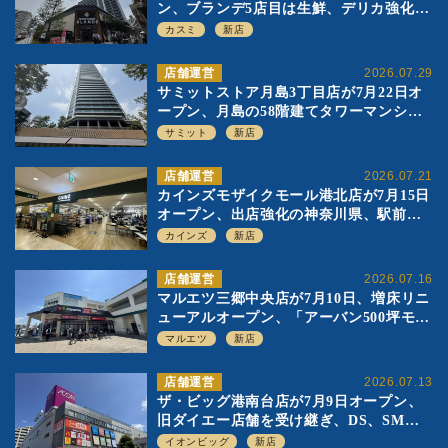
ン、ブランデ5店目は生鮮、デリカ強化の
一方で通常店の要素も取り入れ
カスミ
新店
店舗運営
2026.07.29
サミットストア月島3丁目店が7月22日オ
ープン、月島の58階建てタワーマンショ
ン1階に生鮮強化の小商圏型店を出店
サミット
新店
店舗運営
2026.07.21
カインズモザイクモール港北店が7月15日
オープン、出店強化の神奈川県、駅前
SC2階の都市型小型店
カインズ
新店
店舗運営
2026.07.16
マルエツ三郷中央店が7月10日、増床リニ
ューアルオープン、「アーバン500坪モデ
ル」の実験を集大成、駅前立地受け、寿
マルエツ
新店
司を象徴に
店舗運営
2026.07.13
ザ・ビッグ港南台店が7月9日オープン、
旧ダイエー店舗を受け継ぎ、DS、SM激
戦区にイオンビッグが出店へ
イオンビッグ
新店