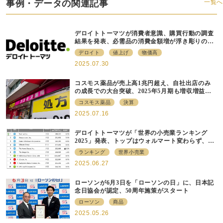
事例・データの関連記事
一覧へ
デロイトトーマツが消費者意識、購買行動の調査
結果を発表、必需品の消費金額増が浮き彫りの一
方で20代は消費意欲維持傾向も
デロイト
値上げ
物価高
2025.07.30
コスモス薬品が売上高1兆円超え、自社出店のみ
の成長での大台突破、2025年5月期も増収増益で
着地
コスモス薬品
決算
2025.07.16
デロイトトーマツが「世界の小売業ランキング
2025」発表、トップはウォルマート変わらず、日
本企業は20社ランクイン
ランキング
世界小売業
2025.06.27
ローソンが6月3日を「ローソンの日」に、日本記
念日協会が認定、50周年施策がスタート
ローソン
商品
2025.05.26