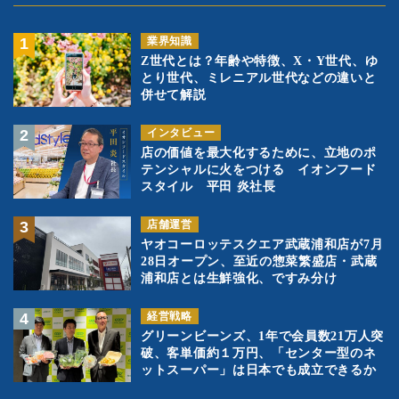
業界知識
Z世代とは？年齢や特徴、X・Y世代、ゆ
とり世代、ミレニアル世代などの違いと
併せて解説
インタビュー
店の価値を最大化するために、立地のポ
テンシャルに火をつける イオンフード
スタイル 平田 炎社長
店舗運営
ヤオコーロッテスクエア武蔵浦和店が7月
28日オープン、至近の惣菜繁盛店・武蔵
浦和店とは生鮮強化、ですみ分け
経営戦略
グリーンビーンズ、1年で会員数21万人突
破、客単価約１万円、「センター型のネ
ットスーパー」は日本でも成立できるか