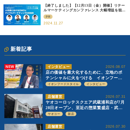
【終了しました】【12月13日（金）開催】リテー
ルマーケティングカンファレンス 大幅増益を狙
う！ 小売業におけるOMOとデジタルマーケティ
PR
ングの実践例
2024.11.27
新着記事
NEW
インタビュー
2026.08.07
店の価値を最大化するために、立地のポ
テンシャルに火をつける イオンフード
スタイル 平田 炎社長
イオンフードスタイル
インタビュー
店舗運営
2026.07.31
ヤオコーロッテスクエア武蔵浦和店が7月
28日オープン、至近の惣菜繁盛店・武蔵
浦和店とは生鮮強化、ですみ分け
ヤオコー
新店
店舗運営
2026.07.30