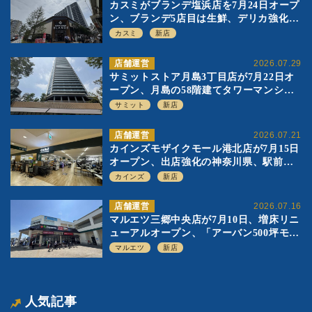
カスミがブランデ塩浜店を7月24日オープ
ン、ブランデ5店目は生鮮、デリカ強化の
一方で通常店の要素も取り入れ
カスミ
新店
店舗運営
2026.07.29
サミットストア月島3丁目店が7月22日オ
ープン、月島の58階建てタワーマンショ
ン1階に生鮮強化の小商圏型店を出店
サミット
新店
店舗運営
2026.07.21
カインズモザイクモール港北店が7月15日
オープン、出店強化の神奈川県、駅前
SC2階の都市型小型店
カインズ
新店
店舗運営
2026.07.16
マルエツ三郷中央店が7月10日、増床リニ
ューアルオープン、「アーバン500坪モデ
ル」の実験を集大成、駅前立地受け、寿
マルエツ
新店
司を象徴に
人気記事