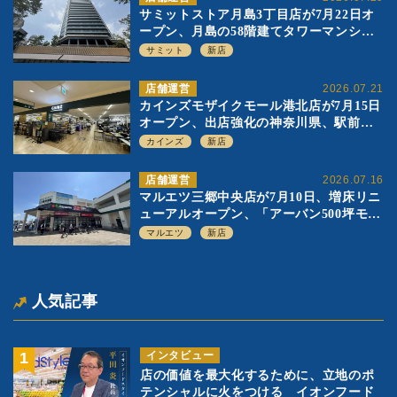
サミットストア月島3丁目店が7月22日オ
ープン、月島の58階建てタワーマンショ
ン1階に生鮮強化の小商圏型店を出店
サミット
新店
店舗運営
2026.07.21
カインズモザイクモール港北店が7月15日
オープン、出店強化の神奈川県、駅前
SC2階の都市型小型店
カインズ
新店
店舗運営
2026.07.16
マルエツ三郷中央店が7月10日、増床リニ
ューアルオープン、「アーバン500坪モデ
ル」の実験を集大成、駅前立地受け、寿
マルエツ
新店
司を象徴に
人気記事
インタビュー
店の価値を最大化するために、立地のポ
テンシャルに火をつける イオンフード