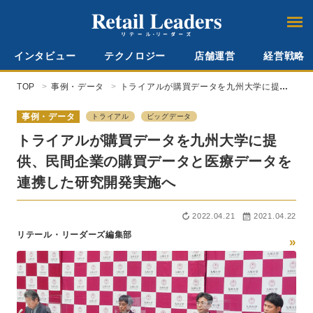
インタビュー
テクノロジー
店舗運営
経営戦略
TOP
事例・データ
トライアルが購買データを九州大学に提
供、民間企業の購買データと医療データを
連携した研究開発実施へ
事例・データ
トライアル
ビッグデータ
トライアルが購買データを九州大学に提
供、民間企業の購買データと医療データを
連携した研究開発実施へ
2022.04.21
2021.04.22
リテール・リーダーズ編集部
»