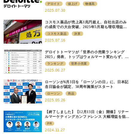
方で20代は消費意欲維持傾向も
デロイト
値上げ
物価高
2025.07.30
コスモス薬品が売上高1兆円超え、自社出店のみ
の成長での大台突破、2025年5月期も増収増益で
着地
コスモス薬品
決算
2025.07.16
デロイトトーマツが「世界の小売業ランキング
2025」発表、トップはウォルマート変わらず、日
本企業は20社ランクイン
ランキング
世界小売業
2025.06.27
ローソンが6月3日を「ローソンの日」に、日本記
念日協会が認定、50周年施策がスタート
ローソン
商品
2025.05.26
【終了しました】【12月13日（金）開催】リテー
ルマーケティングカンファレンス 大幅増益を狙
う！ 小売業におけるOMOとデジタルマーケティ
PR
ングの実践例
2024.11.27