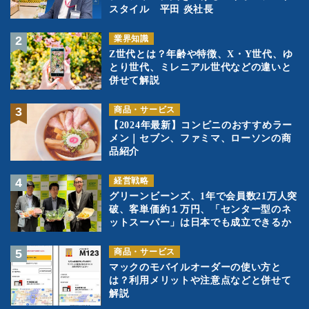
スタイル 平田 炎社長
業界知識
Z世代とは？年齢や特徴、X・Y世代、ゆ
とり世代、ミレニアル世代などの違いと
併せて解説
商品・サービス
【2024年最新】コンビニのおすすめラー
メン｜セブン、ファミマ、ローソンの商
品紹介
経営戦略
グリーンビーンズ、1年で会員数21万人突
破、客単価約１万円、「センター型のネ
ットスーパー」は日本でも成立できるか
商品・サービス
マックのモバイルオーダーの使い方と
は？利用メリットや注意点などと併せて
解説