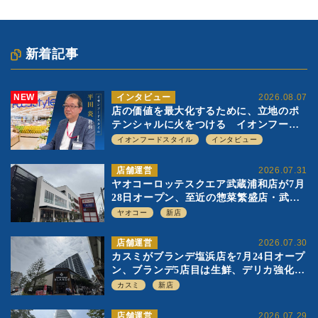
新着記事
NEW
インタビュー
2026.08.07
店の価値を最大化するために、立地のポ
テンシャルに火をつける イオンフード
スタイル 平田 炎社長
イオンフードスタイル
インタビュー
店舗運営
2026.07.31
ヤオコーロッテスクエア武蔵浦和店が7月
28日オープン、至近の惣菜繁盛店・武蔵
浦和店とは生鮮強化、ですみ分け
ヤオコー
新店
店舗運営
2026.07.30
カスミがブランデ塩浜店を7月24日オープ
ン、ブランデ5店目は生鮮、デリカ強化の
一方で通常店の要素も取り入れ
カスミ
新店
店舗運営
2026.07.29