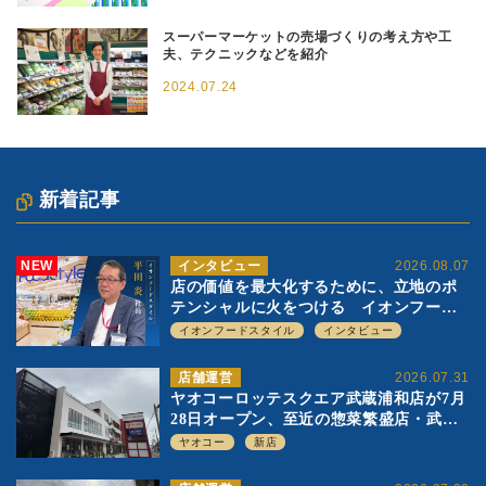
スーパーマーケットの売場づくりの考え方や工
夫、テクニックなどを紹介
2024.07.24
新着記事
NEW
インタビュー
2026.08.07
店の価値を最大化するために、立地のポ
テンシャルに火をつける イオンフード
スタイル 平田 炎社長
イオンフードスタイル
インタビュー
店舗運営
2026.07.31
ヤオコーロッテスクエア武蔵浦和店が7月
28日オープン、至近の惣菜繁盛店・武蔵
浦和店とは生鮮強化、ですみ分け
ヤオコー
新店