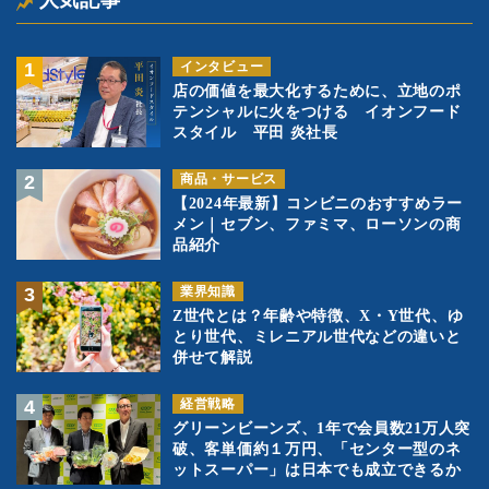
人気記事
インタビュー
店の価値を最大化するために、立地のポ
テンシャルに火をつける イオンフード
スタイル 平田 炎社長
商品・サービス
【2024年最新】コンビニのおすすめラー
メン｜セブン、ファミマ、ローソンの商
品紹介
業界知識
Z世代とは？年齢や特徴、X・Y世代、ゆ
とり世代、ミレニアル世代などの違いと
併せて解説
経営戦略
グリーンビーンズ、1年で会員数21万人突
破、客単価約１万円、「センター型のネ
ットスーパー」は日本でも成立できるか