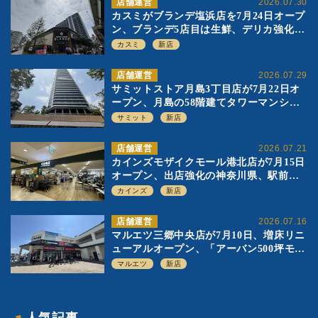
店舗運営
2026.07.30
カスミがブランデ塩浜店を7月24日オープ
ン、ブランデ5店目は生鮮、デリカ強化の
一方で通常店の要素も取り入れ
カスミ
新店
店舗運営
2026.07.29
サミットストア月島3丁目店が7月22日オ
ープン、月島の58階建てタワーマンショ
ン1階に生鮮強化の小商圏型店を出店
サミット
新店
店舗運営
2026.07.21
カインズモザイクモール港北店が7月15日
オープン、出店強化の神奈川県、駅前
SC2階の都市型小型店
カインズ
新店
店舗運営
2026.07.16
マルエツ三郷中央店が7月10日、増床リニ
ューアルオープン、「アーバン500坪モデ
ル」の実験を集大成、駅前立地受け、寿
マルエツ
新店
司を象徴に