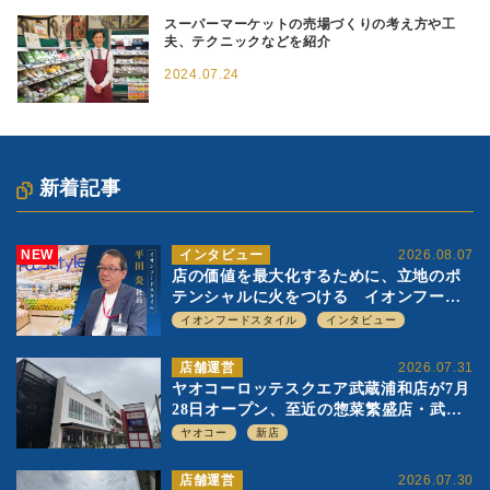
スーパーマーケットの売場づくりの考え方や工
夫、テクニックなどを紹介
2024.07.24
新着記事
NEW
インタビュー
2026.08.07
店の価値を最大化するために、立地のポ
テンシャルに火をつける イオンフード
スタイル 平田 炎社長
イオンフードスタイル
インタビュー
店舗運営
2026.07.31
ヤオコーロッテスクエア武蔵浦和店が7月
28日オープン、至近の惣菜繁盛店・武蔵
浦和店とは生鮮強化、ですみ分け
ヤオコー
新店
店舗運営
2026.07.30