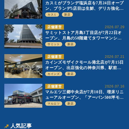
カスミがブランデ塩浜店を7月24日オープ
ン、ブランデ5店目は生鮮、デリカ強化の
一方で通常店の要素も取り入れ
カスミ
新店
店舗運営
2026.07.29
サミットストア月島3丁目店が7月22日オ
ープン、月島の58階建てタワーマンショ
ン1階に生鮮強化の小商圏型店を出店
サミット
新店
店舗運営
2026.07.21
カインズモザイクモール港北店が7月15日
オープン、出店強化の神奈川県、駅前
SC2階の都市型小型店
カインズ
新店
店舗運営
2026.07.16
マルエツ三郷中央店が7月10日、増床リニ
ューアルオープン、「アーバン500坪モデ
ル」の実験を集大成、駅前立地受け、寿
マルエツ
新店
司を象徴に
人気記事