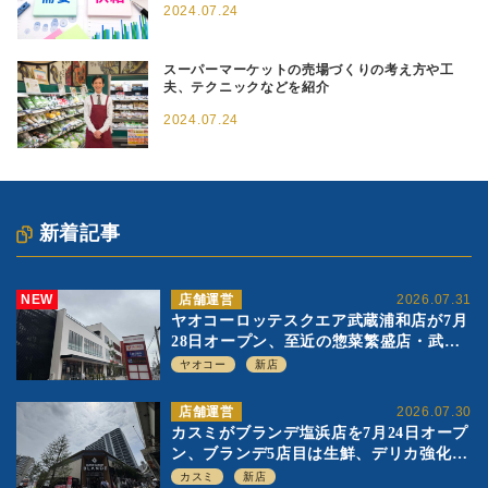
2024.07.24
スーパーマーケットの売場づくりの考え方や工
夫、テクニックなどを紹介
2024.07.24
新着記事
NEW
店舗運営
2026.07.31
ヤオコーロッテスクエア武蔵浦和店が7月
28日オープン、至近の惣菜繁盛店・武蔵
浦和店とは生鮮強化、ですみ分け
ヤオコー
新店
店舗運営
2026.07.30
カスミがブランデ塩浜店を7月24日オープ
ン、ブランデ5店目は生鮮、デリカ強化の
一方で通常店の要素も取り入れ
カスミ
新店