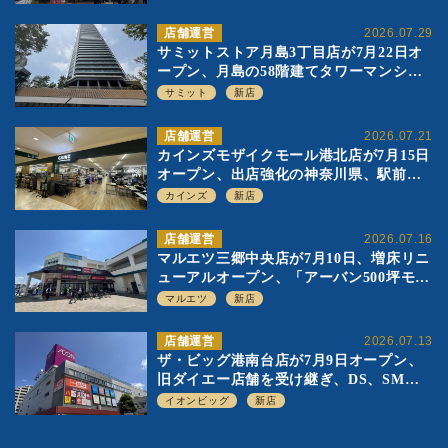
店舗運営
2026.07.29
サミットストア月島3丁目店が7月22日オ
ープン、月島の58階建てタワーマンショ
ン1階に生鮮強化の小商圏型店を出店
サミット
新店
店舗運営
2026.07.21
カインズモザイクモール港北店が7月15日
オープン、出店強化の神奈川県、駅前
SC2階の都市型小型店
カインズ
新店
店舗運営
2026.07.16
マルエツ三郷中央店が7月10日、増床リニ
ューアルオープン、「アーバン500坪モデ
ル」の実験を集大成、駅前立地受け、寿
マルエツ
新店
司を象徴に
店舗運営
2026.07.13
ザ・ビッグ港南台店が7月9日オープン、
旧ダイエー店舗を受け継ぎ、DS、SM激
戦区にイオンビッグが出店へ
イオンビッグ
新店