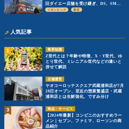
旧ダイエー店舗を受け継ぎ、DS、SM激
戦区にイオンビッグが出店へ
イオンビッグ
新店
人気記事
業界知識
Z世代とは？年齢や特徴、X・Y世代、ゆ
とり世代、ミレニアル世代などの違いと
併せて解説
店舗運営
ヤオコーロッテスクエア武蔵浦和店が7月
28日オープン、至近の惣菜繁盛店・武蔵
浦和店とは生鮮強化、ですみ分け
商品・サービス
【2024年最新】コンビニのおすすめラー
メン｜セブン、ファミマ、ローソンの商
品紹介