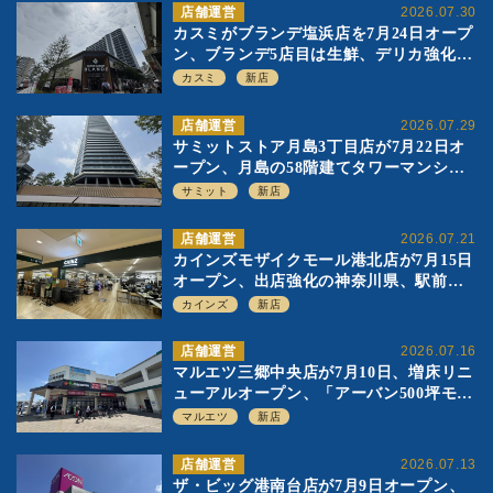
店舗運営
2026.07.30
カスミがブランデ塩浜店を7月24日オープ
ン、ブランデ5店目は生鮮、デリカ強化の
一方で通常店の要素も取り入れ
カスミ
新店
店舗運営
2026.07.29
サミットストア月島3丁目店が7月22日オ
ープン、月島の58階建てタワーマンショ
ン1階に生鮮強化の小商圏型店を出店
サミット
新店
店舗運営
2026.07.21
カインズモザイクモール港北店が7月15日
オープン、出店強化の神奈川県、駅前
SC2階の都市型小型店
カインズ
新店
店舗運営
2026.07.16
マルエツ三郷中央店が7月10日、増床リニ
ューアルオープン、「アーバン500坪モデ
ル」の実験を集大成、駅前立地受け、寿
マルエツ
新店
司を象徴に
店舗運営
2026.07.13
ザ・ビッグ港南台店が7月9日オープン、