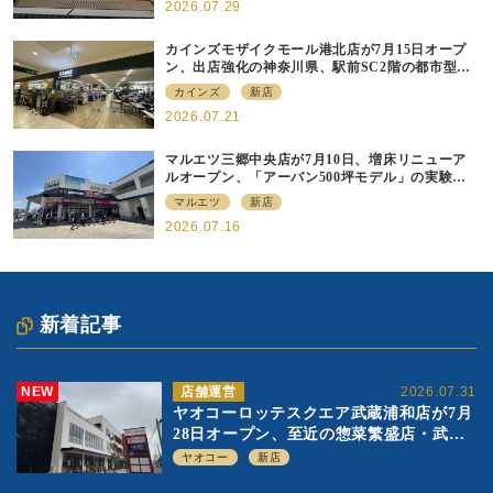
2026.07.29
カインズモザイクモール港北店が7月15日オープ
ン、出店強化の神奈川県、駅前SC2階の都市型小
型店
カインズ
新店
2026.07.21
マルエツ三郷中央店が7月10日、増床リニューア
ルオープン、「アーバン500坪モデル」の実験を
集大成、駅前立地受け、寿司を象徴に
マルエツ
新店
2026.07.16
新着記事
NEW
店舗運営
2026.07.31
ヤオコーロッテスクエア武蔵浦和店が7月
28日オープン、至近の惣菜繁盛店・武蔵
浦和店とは生鮮強化、ですみ分け
ヤオコー
新店