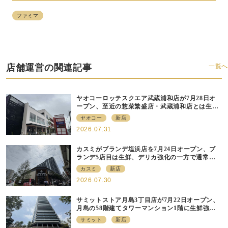
ファミマ
店舗運営の関連記事
一覧へ
ヤオコーロッテスクエア武蔵浦和店が7月28日オ
ープン、至近の惣菜繁盛店・武蔵浦和店とは生鮮
強化、ですみ分け
ヤオコー
新店
2026.07.31
カスミがブランデ塩浜店を7月24日オープン、ブ
ランデ5店目は生鮮、デリカ強化の一方で通常店
の要素も取り入れ
カスミ
新店
2026.07.30
サミットストア月島3丁目店が7月22日オープン、
月島の58階建てタワーマンション1階に生鮮強化
の小商圏型店を出店
サミット
新店