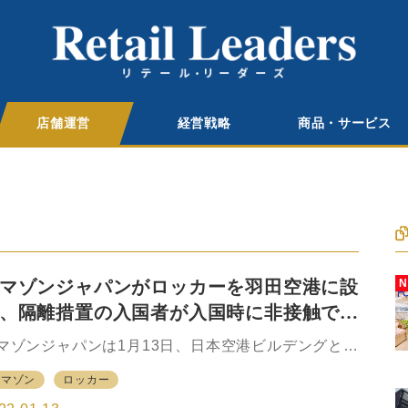
店舗運営
経営戦略
商品・サービス
マゾンジャパンがロッカーを羽田空港に設
、隔離措置の入国者が入国時に非接触で商
受け取り
マゾンジャパンは1月13日、日本空港ビルデングと東
国際空港ターミナルとのパートナーシップの下、羽
アマゾン
ロッカー
空港第3ターミナルに「Amazonロッカー」を3台設
し、サービスを開始した。 現在、海外から日本に入