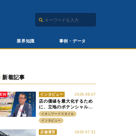
業界知識
事例・データ
新着記事
NEW
インタビュー
2026.08.07
店の価値を最大化するため
に、立地のポテンシャルに
火をつける イオンフード
イオンフードスタイル
スタイル 平田 炎社長
インタビュー
店舗運営
2026.07.31