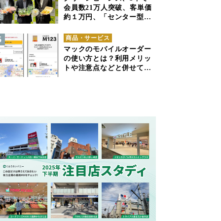
会員数21万人突破、客単価
約１万円、「センター型の
ネットスーパー」は日本で
も成立できるか
商品・サービス
マックのモバイルオーダー
の使い方とは？利用メリッ
トや注意点などと併せて解
説