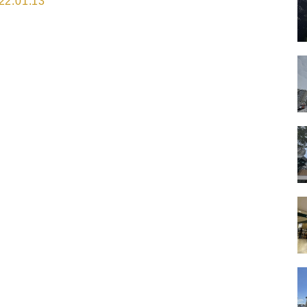
22.01.13
する場合、日本政府が定める規定による予防措置と
て日本国の指定する国・地域からの入国者に対し
、宿泊施設で待機するなどの隔離措置が講じられて
る。 そこで、海外からの入国後、宿泊施設での隔離
要請された人を対象に、ネットサイト
Amazon.co.jp」で注文した商品を入国時に受け取れ
ようにした。受け取りはあくまで検疫所が確保する
設に向かう前となるが、商品を非接触で受け取る拠
としてロッ…