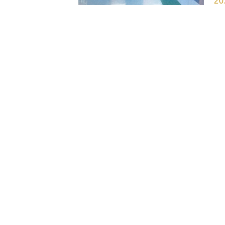
20
国
し
て
い
を
「
る
施
点