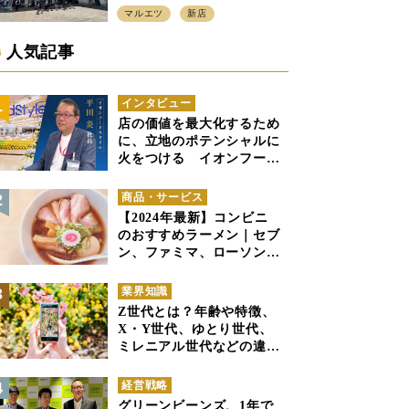
プン、「アーバン500坪モデ
マルエツ
新店
ル」の実験を集大成、駅前
立地受け、寿司を象徴に
人気記事
インタビュー
店の価値を最大化するため
に、立地のポテンシャルに
火をつける イオンフード
スタイル 平田 炎社長
商品・サービス
【2024年最新】コンビニ
のおすすめラーメン｜セブ
ン、ファミマ、ローソンの
商品紹介
業界知識
Z世代とは？年齢や特徴、
X・Y世代、ゆとり世代、
ミレニアル世代などの違い
と併せて解説
経営戦略
グリーンビーンズ、1年で