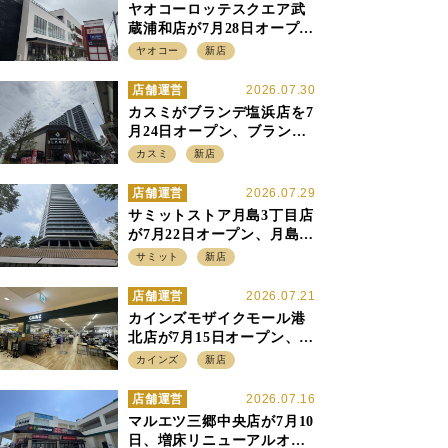
ヤオコーロッテスクエア武
蔵浦和店が7月28日オープ
ン、至近の惣菜繁盛店・武
ヤオコー
新店
蔵浦和店とは生鮮強化、で
すみ分け
店舗運営
2026.07.30
カスミがブランデ塩浜店を7
月24日オープン、ブランデ5
店目は生鮮、デリカ強化の
カスミ
新店
一方で通常店の要素も取り
入れ
店舗運営
2026.07.29
サミットストア月島3丁目店
が7月22日オープン、月島の
58階建てタワーマンション1
サミット
新店
階に生鮮強化の小商圏型店
を出店
店舗運営
2026.07.21
カインズモザイクモール港
北店が7月15日オープン、出
店強化の神奈川県、駅前
カインズ
新店
SC2階の都市型小型店
店舗運営
2026.07.16
マルエツ三郷中央店が7月10
日、増床リニューアルオー