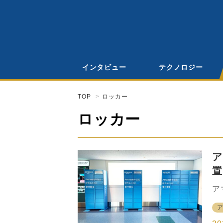
インタビュー
テクノロジー
TOP
ロッカー
ロッカー
ア
置
品
ア
京
田
置