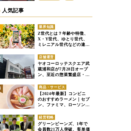
戦区にイオンビッグが出店
へ
人気記事
業界知識
Z世代とは？年齢や特徴、
X・Y世代、ゆとり世代、
ミレニアル世代などの違い
と併せて解説
店舗運営
ヤオコーロッテスクエア武
蔵浦和店が7月28日オープ
ン、至近の惣菜繁盛店・武
蔵浦和店とは生鮮強化、で
すみ分け
商品・サービス
【2024年最新】コンビニ
のおすすめラーメン｜セブ
ン、ファミマ、ローソンの
商品紹介
経営戦略
グリーンビーンズ、1年で
会員数21万人突破、客単価