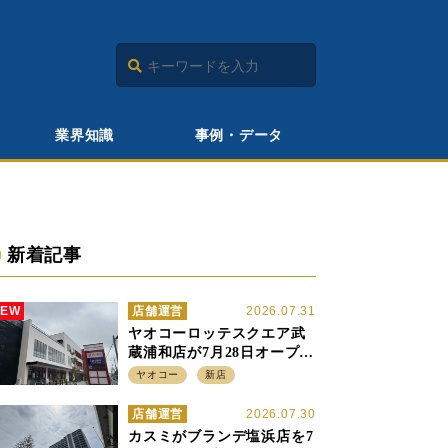
業界知識
事例・データ
新着記事
NEW
店舗運営
2026.07.31
ヤオコーロッテスクエア武
蔵浦和店が7月28日オープ
ン、至近の惣菜繁盛店・武
ヤオコー
新店
蔵浦和店とは生鮮強化、で
すみ分け
店舗運営
2026.07.30
カスミがブランデ塩浜店を7