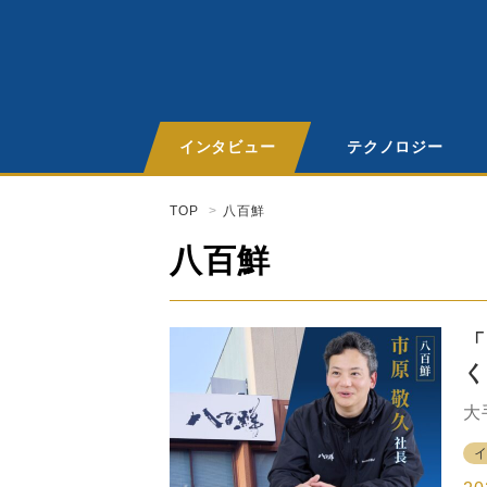
インタビュー
テクノロジー
TOP
八百鮮
八百鮮
「
く
大
黒
阪
ケ