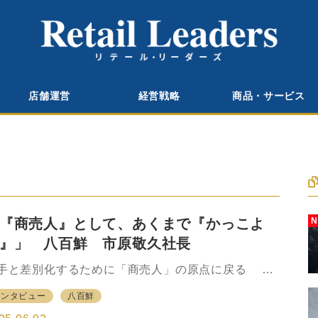
店舗運営
経営戦略
商品・サービス
『商売人』として、あくまで『かっこよ
』」 八百鮮 市原敬久社長
手と差別化するために「商売人」の原点に戻る 漆
の画面に現れる「日本に、鮮度を。」の筆文字。大
インタビュー
八百鮮
と兵庫、そして名古屋の人口密集地にスーパーマー
ット（SM）を10店展開している八百鮮のホームペー