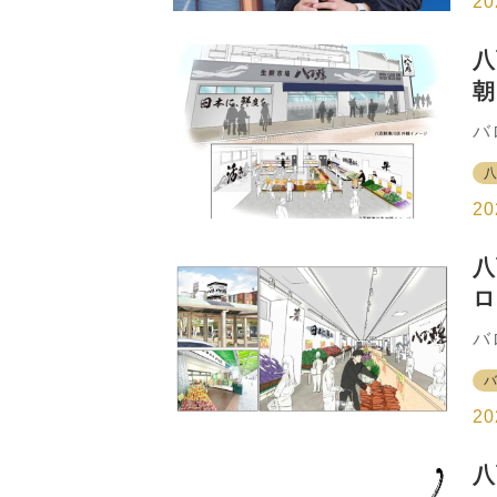
20
ジ
商
八
囲
朝
ー
を
ル
バ
実
大
日
湊
あ
て
20
ト
駅
6
八
る
ロ
想
畜
上
バ
定
1
る
プ
し
庫
20
辺
積
八
を