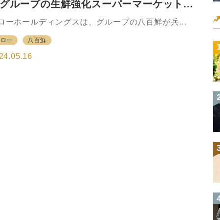
グループの生鮮強化スーパーマーケット、
売上高構成比は85%を見込む。 売場面積は大きくな
が、その分在庫を持たず、日々の売り尽くしを行
り切りスタイル貫く
ローホールディングスは、グループの八百鮮が兵庫
、回転数を上げることで鮮度、品質を高める創業以
神戸市東灘区に魚崎南店を出店すると発表した。八
のモットーを踏襲。八百鮮独自の販売スタイルを構
バロー
八百鮮
鮮としては8店目、兵庫県初出店となる。 商圏は周
していきたいとしている。 商品は大阪市中央卸売市
の約9万世帯（人口約20万人）を想定する。 売場は
24.05.16
か…
160坪で、生鮮3品（畜産、青果、鮮魚）の売上高構
85%を想定するなど生鮮食材中心の店となる。「生
市場」のコンセプトを掲げ、店内を活気のある市場
して演出する。 これまで商店街での出店を続けてき
が、今回は関西圏初のロードサイド型の出店とな
。約160坪と売場面積が限られるため、その分在庫を
たず、日々の売り尽くしを実施しながら在庫回転数
上げることで鮮度、品質を高める創業以来のモット
を踏襲…