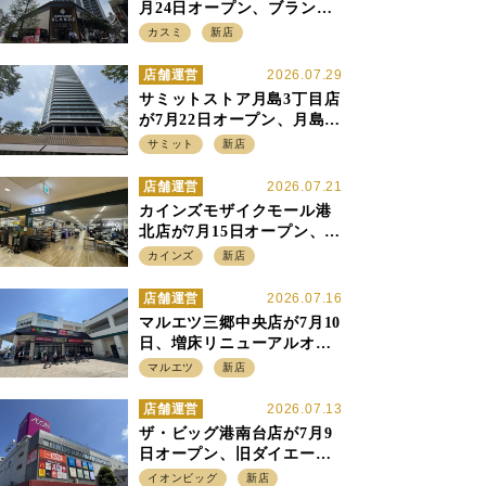
月24日オープン、ブランデ5
店目は生鮮、デリカ強化の
カスミ
新店
一方で通常店の要素も取り
入れ
店舗運営
2026.07.29
サミットストア月島3丁目店
が7月22日オープン、月島の
58階建てタワーマンション1
サミット
新店
階に生鮮強化の小商圏型店
を出店
店舗運営
2026.07.21
カインズモザイクモール港
北店が7月15日オープン、出
店強化の神奈川県、駅前
カインズ
新店
SC2階の都市型小型店
店舗運営
2026.07.16
マルエツ三郷中央店が7月10
日、増床リニューアルオー
プン、「アーバン500坪モデ
マルエツ
新店
ル」の実験を集大成、駅前
立地受け、寿司を象徴に
店舗運営
2026.07.13
ザ・ビッグ港南台店が7月9
日オープン、旧ダイエー店
舗を受け継ぎ、DS、SM激
イオンビッグ
新店