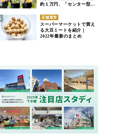
約１万円、「センター型の
ネットスーパー」は日本で
も成立できるか
店舗運営
スーパーマーケットで買え
る大豆ミートを紹介｜
2022年最新のまとめ