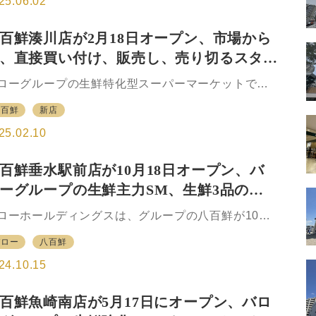
25.06.02
のトップ画面である。日常の食というベーシックな
材を取り扱うこともあって、明るく、やわらかい雰
百鮮湊川店が2月18日オープン、市場から
気のホームページがほとんどのSMとしては異例のホ
、直接買い付け、販売し、売り切るスタイ
ムページといえる。 店舗の担当者が市場から商品
仕入れ、販売するスタイルで生鮮食品主体の商売を
貫く
ローグループの生鮮特化型スーパーマーケットで、
践しているが、一方で同社は小売業グループとして
阪、神戸、名古屋に店舗網を築く八百鮮が2月18日、
本屈指の企業規模を誇るバローグループの一員でも
八百鮮
新店
川店を兵庫県神戸市兵庫区に出店する。八百鮮とし
る。2010年の創業は、老舗が多いスーパーマーケッ
は10店目、兵庫県では3店目となる。 神戸電鉄湊川
25.02.10
（SM）…
から徒歩約5分、西神・山手線湊川公園駅から徒歩約
分、阪神高速3号神戸線柳原ICから1.6kmの距離にあ
百鮮垂水駅前店が10月18日オープン、バ
。 商圏としては周辺の約9万世帯、人口約15万人を
ーグループの生鮮主力SM、生鮮3品の売
定する。売場は約79坪で、生鮮食材を中心に販売。
産、青果、鮮魚の生鮮3品の売上高構成比は85%を想
高構成比85%見込む
ローホールディングスは、グループの八百鮮が10月
するなど、「生鮮市場」をコンセプトとして掲げ
6日、八百鮮垂水駅前店を兵庫県神戸市垂水区にオー
。 売場が小さい分、在庫を持たず、日々の売り尽く
バロー
八百鮮
ンすると発表した。 垂水駅前店は八百鮮9店目。兵
を行い、回転数を上げることで鮮度、品質を高…
県では魚崎南店に続く2店目となる。商圏としては周
24.10.15
の約6万世帯（人口約13万人）を想定する。 売場面
は約68坪。生鮮食材を中心に販売する「生鮮市場」
百鮮魚崎南店が5月17日にオープン、バロ
コンセプトとして掲げ、畜産、青果、鮮魚の生鮮3品