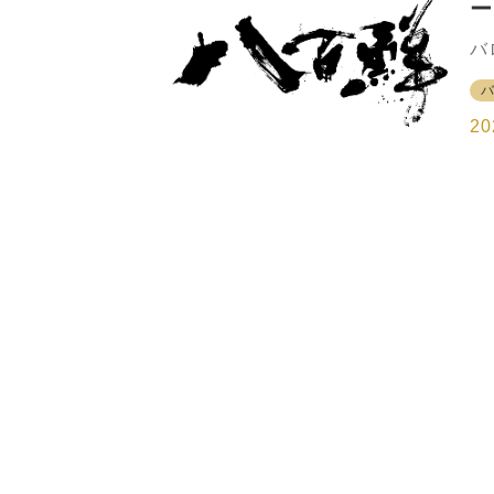
ー
の
い
売
バ
い
県
来
百
築
辺
20
場
約
成
鮮
と
た
る
持
を
ー