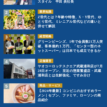
スタイル 平田 炎社長
業界知識
Z世代とは？年齢や特徴、X・Y世代、ゆ
とり世代、ミレニアル世代などの違いと
併せて解説
経営戦略
グリーンビーンズ、1年で会員数21万人突
破、客単価約１万円、「センター型のネ
ットスーパー」は日本でも成立できるか
店舗運営
ヤオコーロッテスクエア武蔵浦和店が7月
28日オープン、至近の惣菜繁盛店・武蔵
浦和店とは生鮮強化、ですみ分け
商品・サービス
【2024年最新】コンビニのおすすめラー
メン｜セブン、ファミマ、ローソンの商
品紹介