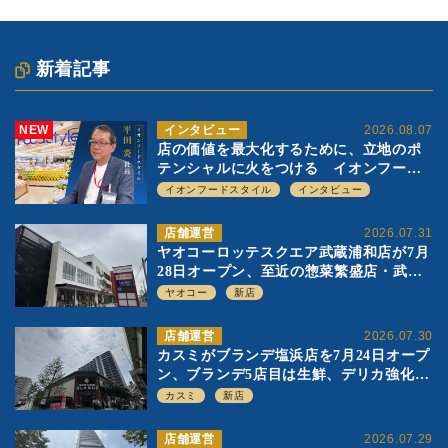
新着記事
NEW
インタビュー
2026.08.07
店の価値を最大化するために、立地のポ
テンシャルに火をつける イオンフード
スタイル 平田 炎社長
イオンフードスタイル
インタビュー
店舗運営
2026.07.31
ヤオコーロッテスクエア武蔵浦和店が7月
28日オープン、至近の惣菜繁盛店・武蔵
浦和店とは生鮮強化、ですみ分け
ヤオコー
新店
店舗運営
2026.07.30
カスミがブランデ塩浜店を7月24日オープ
ン、ブランデ5店目は生鮮、デリカ強化の
一方で通常店の要素も取り入れ
カスミ
新店
店舗運営
2026.07.29