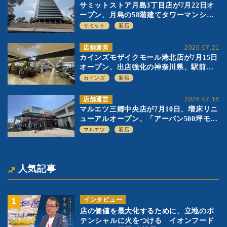
サミットストア月島3丁目店が7月22日オ
ープン、月島の58階建てタワーマンショ
ン1階に生鮮強化の小商圏型店を出店
サミット
新店
店舗運営
2026.07.21
カインズモザイクモール港北店が7月15日
オープン、出店強化の神奈川県、駅前
SC2階の都市型小型店
カインズ
新店
店舗運営
2026.07.16
マルエツ三郷中央店が7月10日、増床リニ
ューアルオープン、「アーバン500坪モデ
ル」の実験を集大成、駅前立地受け、寿
マルエツ
新店
司を象徴に
人気記事
インタビュー
店の価値を最大化するために、立地のポ
テンシャルに火をつける イオンフード