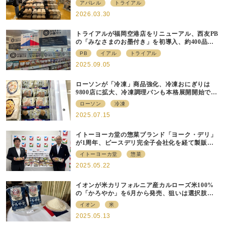
アパレル
トライアル
2026.03.30
トライアルが福岡空港店をリニューアル、⻄友PB
の「みなさまのお墨付き」を初導⼊、約400品⽬
を販売
PB
イアル
トライアル
2025.09.05
ローソンが「冷凍」商品強化、冷凍おにぎりは
9800店に拡大、冷凍調理パンも本格展開開始で約
700店での展開へ
ローソン
冷凍
2025.07.15
イトーヨーカ堂の惣菜ブランド「ヨーク・デリ」
が1周年、ピースデリ完全子会社化を経て製販連
携強化の現在地
イトーヨーカ堂
惣菜
2025.05.22
イオンが米カリフォルニア産カルローズ米100%
の「かろやか」を6月から発売、狙いは選択肢の
提供
イオン
米
2025.05.13