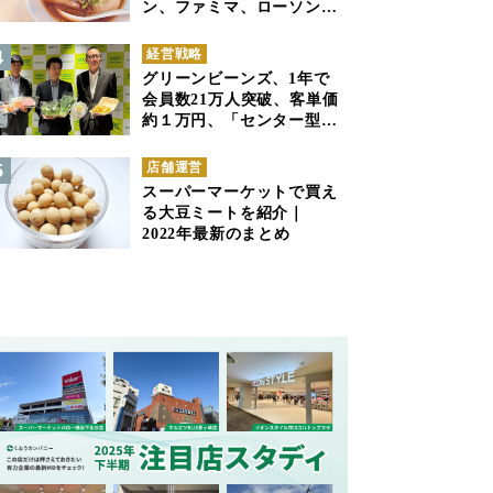
ン、ファミマ、ローソンの
商品紹介
経営戦略
グリーンビーンズ、1年で
会員数21万人突破、客単価
約１万円、「センター型の
ネットスーパー」は日本で
も成立できるか
店舗運営
スーパーマーケットで買え
る大豆ミートを紹介｜
2022年最新のまとめ