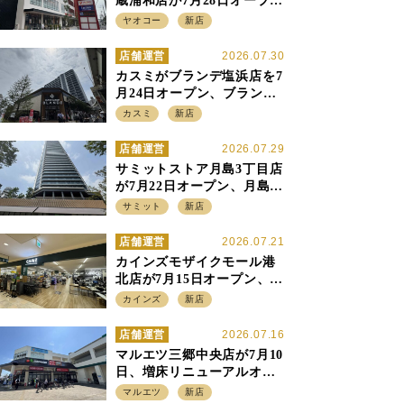
蔵浦和店が7月28日オープ
ン、至近の惣菜繁盛店・武
ヤオコー
新店
蔵浦和店とは生鮮強化、で
すみ分け
店舗運営
2026.07.30
カスミがブランデ塩浜店を7
月24日オープン、ブランデ5
店目は生鮮、デリカ強化の
カスミ
新店
一方で通常店の要素も取り
入れ
店舗運営
2026.07.29
サミットストア月島3丁目店
が7月22日オープン、月島の
58階建てタワーマンション1
サミット
新店
階に生鮮強化の小商圏型店
を出店
店舗運営
2026.07.21
カインズモザイクモール港
北店が7月15日オープン、出
店強化の神奈川県、駅前
カインズ
新店
SC2階の都市型小型店
店舗運営
2026.07.16
マルエツ三郷中央店が7月10
日、増床リニューアルオー
プン、「アーバン500坪モデ
マルエツ
新店