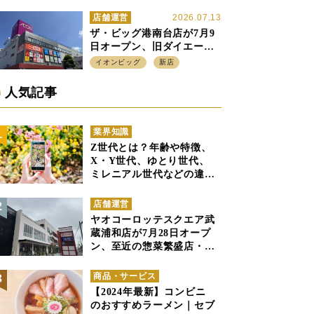
ル」の実験を集大成、駅前
立地受け、寿司を象徴に
店舗運営
2026.07.13
ザ・ビッグ港南台店が7月9
日オープン、旧ダイエー店
舗を受け継ぎ、DS、SM激
イオンビッグ
新店
戦区にイオンビッグが出店
へ
人気記事
業界知識
Z世代とは？年齢や特徴、
X・Y世代、ゆとり世代、
ミレニアル世代などの違い
と併せて解説
店舗運営
ヤオコーロッテスクエア武
蔵浦和店が7月28日オープ
ン、至近の惣菜繁盛店・武
蔵浦和店とは生鮮強化、で
すみ分け
商品・サービス
【2024年最新】コンビニ
のおすすめラーメン｜セブ