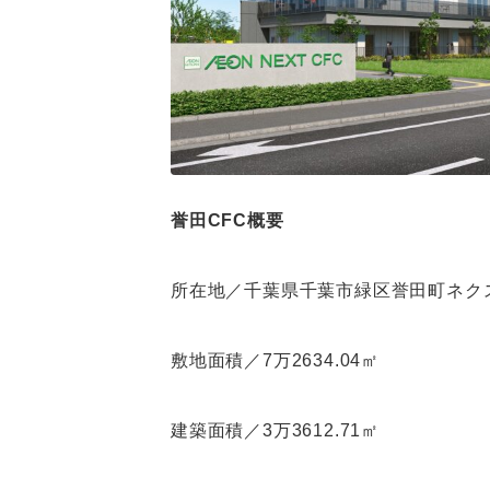
誉田CFC概要
所在地／千葉県千葉市緑区誉田町ネク
敷地面積／7万2634.04㎡
建築面積／3万3612.71㎡