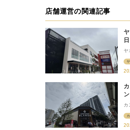
店舗運営の関連記事
ヤ
日
と
ヤ
武
蔵
業
20
と
い
カ
れ
ン
ン
ク
方
カ
珈
ラ
ノ
場
る
い
20
は