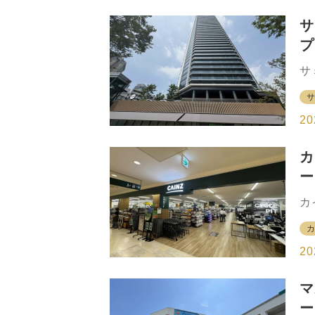
徒
分
サ
周
プ
区
ブ
に
サ
も
ア
っ
月
と
タ
20
階
称
カ
店
ー
社
数
都
カ
戸
セ
か
（
し
ル
20
さ
環
マ
ー
ー
イ