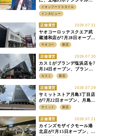
に、立地のポテンシャルに
火をつける イオンフード
イオンフードスタイル
スタイル 平田 炎社長
インタビュー
店舗運営
2026.07.31
ヤオコーロッテスクエア武
蔵浦和店が7月28日オープ
ン、至近の惣菜繁盛店・武
ヤオコー
新店
蔵浦和店とは生鮮強化、で
すみ分け
店舗運営
2026.07.30
カスミがブランデ塩浜店を7
月24日オープン、ブランデ5
店目は生鮮、デリカ強化の
カスミ
新店
一方で通常店の要素も取り
入れ
店舗運営
2026.07.29
サミットストア月島3丁目店
が7月22日オープン、月島の
58階建てタワーマンション1
サミット
新店
階に生鮮強化の小商圏型店
を出店
店舗運営
2026.07.21
カインズモザイクモール港
北店が7月15日オープン、出