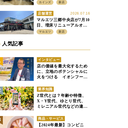
店強化の神奈川県、駅前
カインズ
新店
SC2階の都市型小型店
店舗運営
2026.07.16
マルエツ三郷中央店が7月10
日、増床リニューアルオー
プン、「アーバン500坪モデ
マルエツ
新店
ル」の実験を集大成、駅前
立地受け、寿司を象徴に
人気記事
インタビュー
店の価値を最大化するため
に、立地のポテンシャルに
火をつける イオンフード
スタイル 平田 炎社長
業界知識
Z世代とは？年齢や特徴、
X・Y世代、ゆとり世代、
ミレニアル世代などの違い
と併せて解説
商品・サービス
【2024年最新】コンビニ