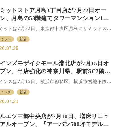
歩約9分、都営バス塩浜二丁目、塩浜橋から徒歩約4
といった距離で、「駅近」といった立地ではない。
ミットストア月島3丁目店が7月22日オー
辺はオフィスや工場、生活圏が混在する人口密集地
ン、月島の58階建てタワーマンション1階
で、40〜50代のファミリー層が多く暮らす。同店は
ランデフォーマットとして5店目、東京都の店として
生鮮強化の小商圏型店を出店
ミットは7月22日、東京都中央区月島にサミットスト
5店目に当たり、この出店で全社では201店体制とな
月島3丁目店をオープンした。同店が出店したのは、
た。売場面積は約450坪でブランデとしては最小規模
サミット
新店
島3丁目北地区の再開発の一環である地上58階建ての
なる。 一方で折本文孝社長は今回、5店目の出…
ワーマンション「グランドシティタワー月島」の1
26.07.29
。もんじゃ焼きで知られる月島西仲通り商店街（通
・月島もんじゃストリート）の至近に位置する。同
インズモザイクモール港北店が7月15日オ
の開店により、サミットの店舗数は東京都94店、全
プン、出店強化の神奈川県、駅前SC2階の
127店となった。 出店したタワーマンションは総戸
1285戸。うち約300戸が地権者世帯で、残る約1000
市型小型店
インズは7月15日、横浜市都筑区、横浜市営地下鉄の
が分譲となる。分譲はすでにほぼ完売に近く、今月
ンター北駅前にある多層階のショッピングセンター
ら順次入居が始まり、年内にはおおむね埋まる見通
カインズ
新店
SC）「モザイクモール港北」の2階にモザイクモー
だという。価格帯は最も手ごろなで1億5000…
港北店をオープンした。立地するのは計画的に整備
26.07.21
れた港北ニュータウンの中心部で、商業施設と自然
境が共存する人気の住宅エリアである。 同施設にホ
ルエツ三郷中央店が7月10日、増床リニュ
ムセンター（HC）が入るのは開業以来初めてで、カ
アルオープン、「アーバン500坪モデル」
ンズにとっても都筑区への出店は初となる。エイ