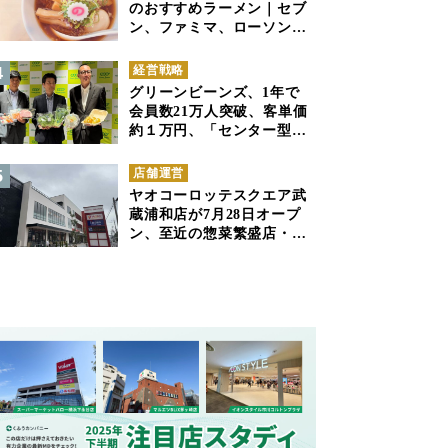
のおすすめラーメン｜セブ
ン、ファミマ、ローソンの
商品紹介
経営戦略
グリーンビーンズ、1年で
会員数21万人突破、客単価
約１万円、「センター型の
ネットスーパー」は日本で
も成立できるか
店舗運営
ヤオコーロッテスクエア武
蔵浦和店が7月28日オープ
ン、至近の惣菜繁盛店・武
蔵浦和店とは生鮮強化、で
すみ分け