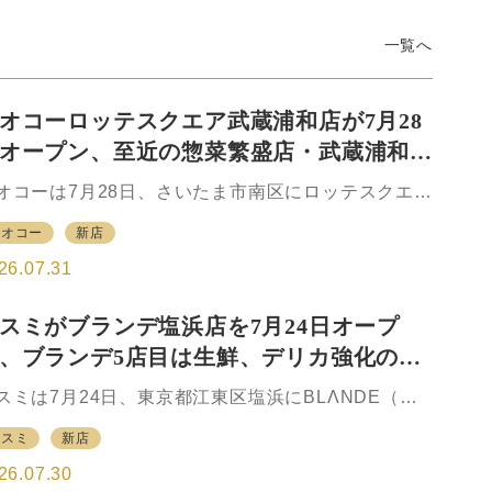
一覧へ
オコーロッテスクエア武蔵浦和店が7月28
オープン、至近の惣菜繁盛店・武蔵浦和店
は生鮮強化、ですみ分け
オコーは7月28日、さいたま市南区にロッテスクエア
蔵浦和店をオープンした。JR埼京線、武蔵野線の武
ヤオコー
新店
浦和駅から南に約0.6km、駅西口から徒歩約8分の商
施設「ロッテスクエア」の2階に出店。同施設は、も
26.07.31
もとロッテの社員寮、研修センターがあった場所と
う。土地、建物の開発はロッテ不動産が手がけ、こ
スミがブランデ塩浜店を7月24日オープ
をヤオコーがマスターリースの形で借り受け、テナ
、ブランデ5店目は生鮮、デリカ強化の一
トを誘致して自らも核店として出店した。 ロッテス
エアには、ヤオコーの他、1階に証明写真機とコメダ
で通常店の要素も取り入れ
スミは7月24日、東京都江東区塩浜にBLΛNDE（ブ
琲店、2階にセブン銀行のATM、3階に家電専門店の
ンデ）塩浜店をオープンした。東京メトロ東西線木
ジマ、歯科クリニック、整骨院、調剤薬局などが入
カスミ
新店
駅の徒歩圏、都営バスのバス停にも近い利便性の高
。テナントの多くは8月上旬以降、クリニック関連
マンションの1階に位置する。ただし、木場駅からは
26.07.30
…