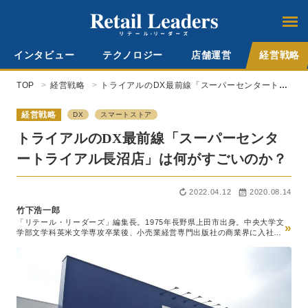
インタビュー
テクノロジー
店舗運営
経営戦略
TOP
経営戦略
トライアルのDX最前線「スーパーセンタートラ
イアル長沼店」は何がすごいのか？
経営戦略
DX
スマートストア
トライアルのDX最前線「スーパーセンタ
ートライアル長沼店」は何がすごいのか？
2022.04.12
2020.08.14
竹下浩一郎
「リテール・リーダーズ」編集長。1975年長野県上田市出身。中央大学文
»
学部文学科英米文学専攻卒業後、小売業経営専門出版社の商業界に入社。
スーパーマーケット経営専門誌『食品商業』編集部、チェーンストア経営
専門誌『販売革新』編集部を経て2014年『食品商業』編集長就任。この
間、世界最大級の食品見本市SIALパリの新商品国際審査員などを務める。
20年5月ロコガイド入社、『リテールガイド』の創刊編集長就任。24年10
月、メディアの『リテール・リーダーズ』へのリニューアルに伴い、同編
集長就任。一般社団法人日本惣菜協会『中食2030』（ダイヤモンド社）
「スーパーマーケットにおける中食の未来」執筆の他、コーネル大学リテ