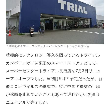
ール・マネジメント・プログラム・オブ・ジャパン講師、スーパーマーケ
ットGood Action Initiatives推薦委員なども務める。ファイナンス修士
（専門職）（中央大学）。モットーは「正直であること」。
「関東初のスマートストア」スーパーセンタートライアル長沼店
積極的にテクノロジー導入を図っているトライアル
カンパニーが「関東初のスマートストア」として、
スーパーセンタートライアル長沼店を7月3日リニュ
ーアルオープンした。当初は5月の予定だったが、新
型コロナウイルスの影響で、特に中国の機材の工場
が稼働を止めていたこともあって遅れたが、無事リ
ニューアルが完了した。